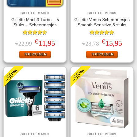
GILLETTE MACH3
GILLETTE VENUS
Gillette Mach3 Turbo – 5
Gillette Venus Scheermesjes
Stuks – Scheermesjes
Smooth Sensitive 8 stuks
Gewaardeerd
Gewaardeerd
€
€
Oorspronkelijke
Huidige
Oorspronkelijke
Huidige
11,95
15,95
22,99
28,78
€
€
4.60
uit 5
5.00
uit 5
prijs
prijs
prijs
prijs
was:
is:
was:
is:
TOEVOEGEN
TOEVOEGEN
€22,99.
€11,95.
€28,78.
€15,95.
-50%
-55%
GILLETTE MACH3
GILLETTE VENUS