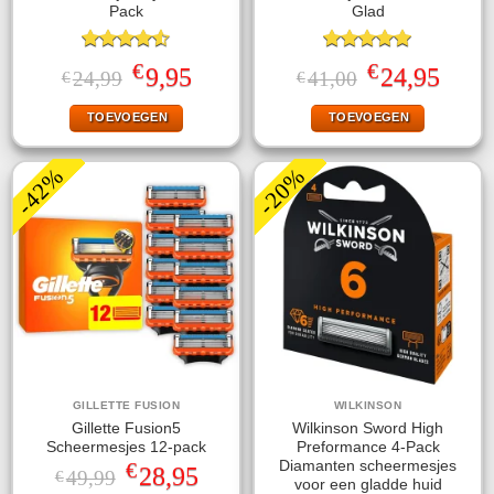
Pack
Glad
Gewaardeerd
Gewaardeerd
€
€
Oorspronkelijke
Huidige
Oorspronkelijke
Huidige
9,95
24,95
24,99
41,00
€
€
4.50
uit 5
5.00
uit 5
prijs
prijs
prijs
prijs
was:
is:
was:
is:
TOEVOEGEN
TOEVOEGEN
€24,99.
€9,95.
€41,00.
€24,95.
-42%
-20%
GILLETTE FUSION
WILKINSON
Gillette Fusion5
Wilkinson Sword High
Scheermesjes 12-pack
Preformance 4-Pack
€
Diamanten scheermesjes
Oorspronkelijke
Huidige
28,95
49,99
€
voor een gladde huid
prijs
prijs