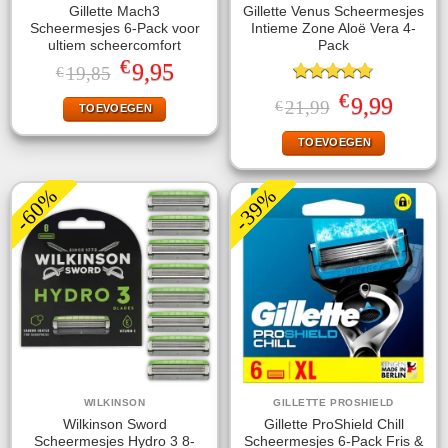
Gillette Mach3
Gillette Venus Scheermesjes
Scheermesjes 6-Pack voor
Intieme Zone Aloë Vera 4-
ultiem scheercomfort
Pack
€
Oorspronkelijke
Huidige
9,95
19,85
€
prijs
prijs
Gewaardeerd
was:
is:
€
Oorspronkelijke
Huidige
9,99
21,99
€
TOEVOEGEN
4.75
uit 5
€19,85.
€9,95.
prijs
prijs
was:
is:
TOEVOEGEN
€21,99.
€9,99.
-60%
-39%
WILKINSON
GILLETTE PROSHIELD
Wilkinson Sword
Gillette ProShield Chill
Scheermesjes Hydro 3 8-
Scheermesjes 6-Pack Fris &