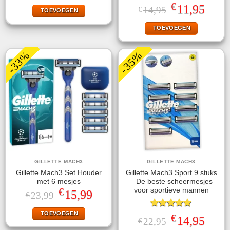
was:
is:
€
Oorspronkelijke
Huidige
11,95
14,95
€
TOEVOEGEN
€49,99.
€28,95.
prijs
prijs
was:
is:
TOEVOEGEN
€14,95.
€11,95.
-33%
-35%
GILLETTE MACH3
GILLETTE MACH3
Gillette Mach3 Set Houder
Gillette Mach3 Sport 9 stuks
met 6 mesjes
– De beste scheermesjes
€
voor sportieve mannen
Oorspronkelijke
Huidige
15,99
23,99
€
prijs
prijs
was:
is:
TOEVOEGEN
€23,99.
€15,99.
Gewaardeerd
€
Oorspronkelijke
Huidige
14,95
22,95
€
5.00
uit 5
prijs
prijs