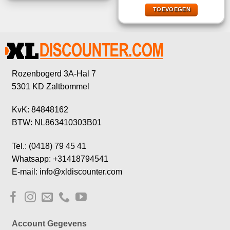
was:
is:
TOEVOEGEN
€22,95.
€14,95.
Rozenbogerd 3A-Hal 7
5301 KD Zaltbommel
KvK: 84848162
BTW: NL863410303B01
Tel.: (0418) 79 45 41
Whatsapp: +31418794541
E-mail: info@xldiscounter.com
Account Gegevens