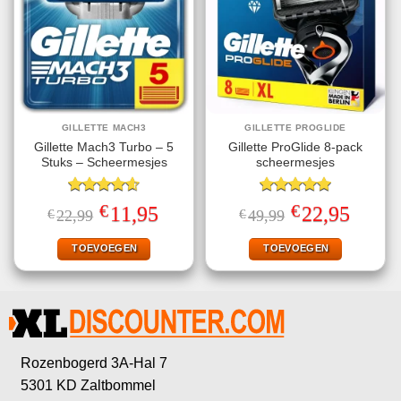
GILLETTE MACH3
GILLETTE PROGLIDE
Gillette Mach3 Turbo – 5
Gillette ProGlide 8-pack
Stuks – Scheermesjes
scheermesjes
Gewaardeerd
Gewaardeerd
€
€
Oorspronkelijke
Huidige
Oorspronkelijke
Huidige
11,95
22,95
€
22,99
€
49,99
4.60
uit 5
5.00
uit 5
prijs
prijs
prijs
prijs
was:
is:
was:
is:
€22,99.
€11,95.
€49,99.
€22,95.
TOEVOEGEN
TOEVOEGEN
Rozenbogerd 3A-Hal 7
5301 KD Zaltbommel