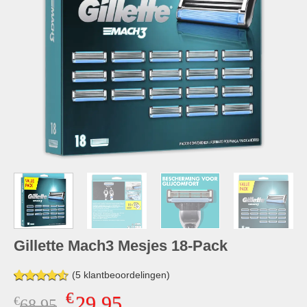
Gillette Mach3 Mesjes 18-Pack
(
5
klantbeoordelingen)
Gewaardeerd
4
€
29,95
€
Oorspronkelijke
Huidige
68,95
4.50
op 5