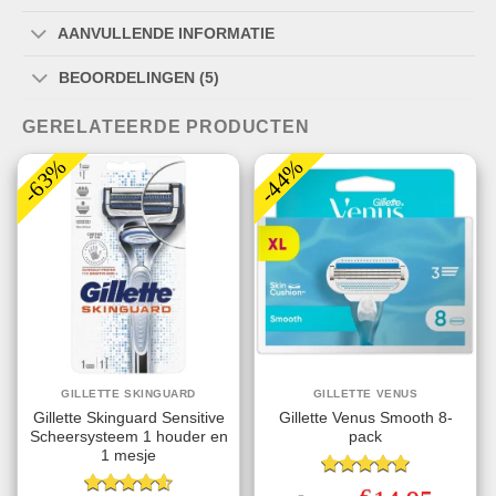
AANVULLENDE INFORMATIE
BEOORDELINGEN (5)
GERELATEERDE PRODUCTEN
-63%
-44%
GILLETTE SKINGUARD
GILLETTE VENUS
Gillette Skinguard Sensitive
Gillette Venus Smooth 8-
Scheersysteem 1 houder en
pack
1 mesje
Gewaardeerd
€
Oorspronkelijke
Huidige