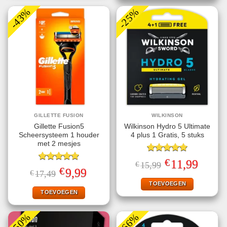
-43%
-25%
GILLETTE FUSION
WILKINSON
Gillette Fusion5
Wilkinson Hydro 5 Ultimate
Scheersysteem 1 houder
4 plus 1 Gratis, 5 stuks
met 2 mesjes
Gewaardeerd
€
Oorspronkelijke
Huidige
11,99
€
15,99
5.00
uit 5
Gewaardeerd
prijs
prijs
€
Oorspronkelijke
Huidige
9,99
€
17,49
5.00
uit 5
was:
is:
prijs
prijs
€15,99.
€11,99.
TOEVOEGEN
was:
is:
€17,49.
€9,99.
TOEVOEGEN
-50%
-66%