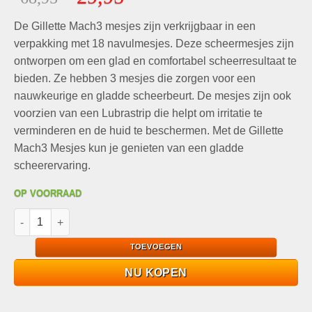
gebaseerd
prijs
prijs
op
klant
De Gillette Mach3 mesjes zijn verkrijgbaar in een
was:
is:
waarderingen
€68,95.
€29,95.
verpakking met 18 navulmesjes. Deze scheermesjes zijn
ontworpen om een glad en comfortabel scheerresultaat te
bieden. Ze hebben 3 mesjes die zorgen voor een
nauwkeurige en gladde scheerbeurt. De mesjes zijn ook
voorzien van een Lubrastrip die helpt om irritatie te
verminderen en de huid te beschermen. Met de Gillette
Mach3 Mesjes kun je genieten van een gladde
scheerervaring.
OP VOORRAAD
Gillette Mach3 Mesjes 18-Pack aantal
TOEVOEGEN
NU KOPEN