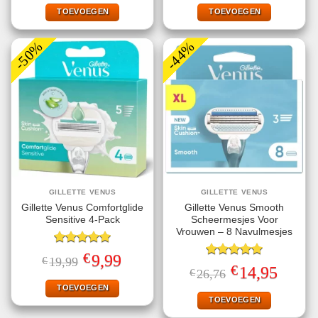
was:
is:
was:
is:
€28,78.
€15,95.
€24,99.
€9,95.
TOEVOEGEN
TOEVOEGEN
-50%
-44%
GILLETTE VENUS
GILLETTE VENUS
Gillette Venus Comfortglide
Gillette Venus Smooth
Sensitive 4-Pack
Scheermesjes Voor
Vrouwen – 8 Navulmesjes
Gewaardeerd
€
Oorspronkelijke
Huidige
9,99
€
19,99
5.00
uit 5
Gewaardeerd
prijs
prijs
€
Oorspronkelijke
Huidige
14,95
€
26,76
5.00
uit 5
was:
is:
prijs
prijs
€19,99.
€9,99.
TOEVOEGEN
was:
is:
€26,76.
€14,95.
TOEVOEGEN