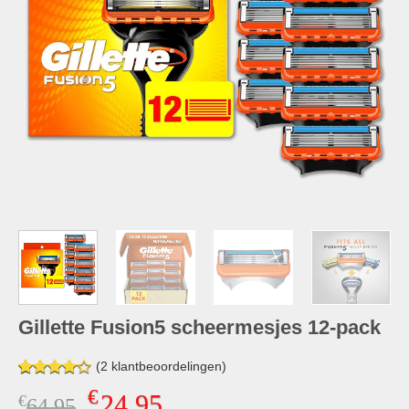
Gillette Fusion5 scheermesjes 12-pack
(
2
klantbeoordelingen)
Gewaardeerd
2
€
24,95
€
Oorspronkelijke
Huidige
64,95
4.00
op