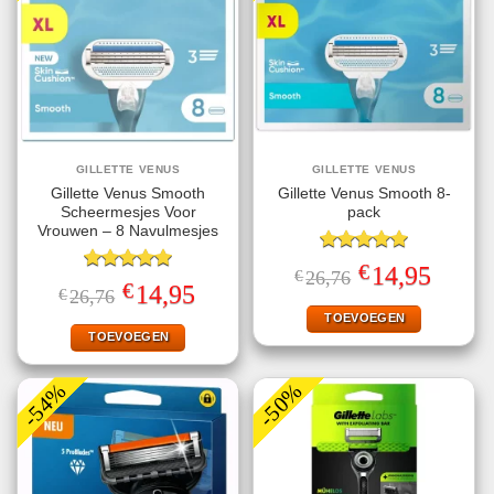
GILLETTE VENUS
GILLETTE VENUS
Gillette Venus Smooth
Gillette Venus Smooth 8-
Scheermesjes Voor
pack
Vrouwen – 8 Navulmesjes
Gewaardeerd
€
Oorspronkelijke
Huidige
14,95
€
26,76
5.00
uit 5
Gewaardeerd
prijs
prijs
€
Oorspronkelijke
Huidige
14,95
€
26,76
5.00
uit 5
was:
is:
prijs
prijs
€26,76.
€14,95.
TOEVOEGEN
was:
is:
€26,76.
€14,95.
TOEVOEGEN
-54%
-50%