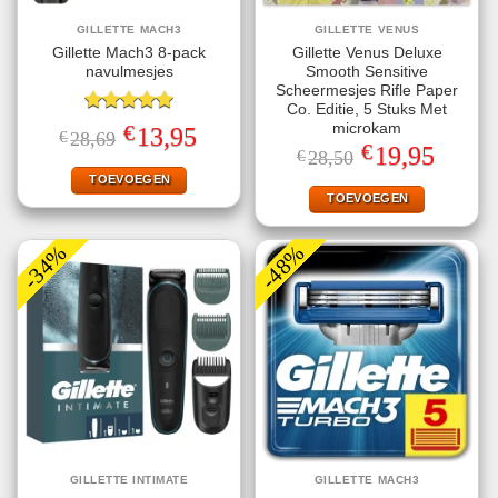
GILLETTE MACH3
GILLETTE VENUS
Gillette Mach3 8-pack
Gillette Venus Deluxe
navulmesjes
Smooth Sensitive
Scheermesjes Rifle Paper
Co. Editie, 5 Stuks Met
Gewaardeerd
€
microkam
Oorspronkelijke
Huidige
13,95
€
28,69
5.00
uit 5
prijs
prijs
€
Oorspronkelijke
Huidige
19,95
€
28,50
was:
is:
prijs
prijs
€28,69.
€13,95.
TOEVOEGEN
was:
is:
€28,50.
€19,95.
TOEVOEGEN
-34%
-48%
GILLETTE INTIMATE
GILLETTE MACH3