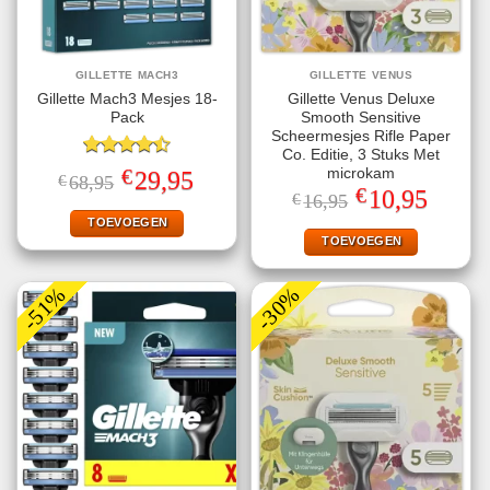
GILLETTE MACH3
GILLETTE VENUS
Gillette Mach3 Mesjes 18-
Gillette Venus Deluxe
Pack
Smooth Sensitive
Scheermesjes Rifle Paper
Co. Editie, 3 Stuks Met
Gewaardeerd
€
microkam
Oorspronkelijke
Huidige
29,95
€
68,95
4.50
uit 5
prijs
prijs
€
Oorspronkelijke
Huidige
10,95
€
16,95
was:
is:
prijs
prijs
€68,95.
€29,95.
TOEVOEGEN
was:
is:
€16,95.
€10,95.
TOEVOEGEN
-51%
-30%