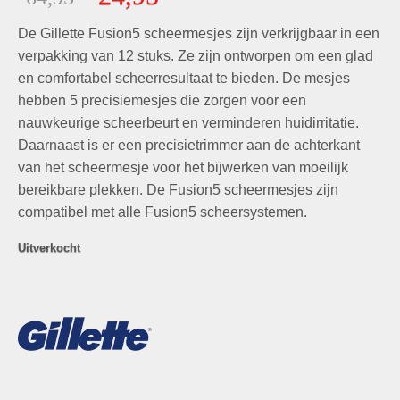
5
prijs
prijs
gebaseerd
De Gillette Fusion5 scheermesjes zijn verkrijgbaar in een
was:
is:
op
klant
waarderingen
€64,95.
€24,95.
verpakking van 12 stuks. Ze zijn ontworpen om een glad
en comfortabel scheerresultaat te bieden. De mesjes
hebben 5 precisiemesjes die zorgen voor een
nauwkeurige scheerbeurt en verminderen huidirritatie.
Daarnaast is er een precisietrimmer aan de achterkant
van het scheermesje voor het bijwerken van moeilijk
bereikbare plekken. De Fusion5 scheermesjes zijn
compatibel met alle Fusion5 scheersystemen.
Uitverkocht