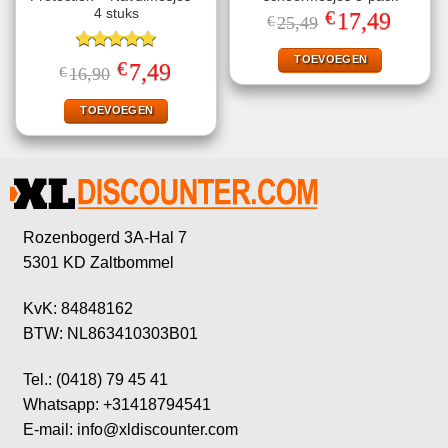
€
4 stuks
Oorspronkelijke
Huidige
17,49
€
25,49
prijs
prijs
was:
is:
€25,49.
€17,49.
TOEVOEGEN
Gewaardeerd
€
Oorspronkelijke
Huidige
7,49
€
16,90
5.00
uit 5
prijs
prijs
was:
is:
€16,90.
€7,49.
TOEVOEGEN
Rozenbogerd 3A-Hal 7
5301 KD Zaltbommel
KvK: 84848162
BTW: NL863410303B01
Tel.: (0418) 79 45 41
Whatsapp: +31418794541
E-mail: info@xldiscounter.com