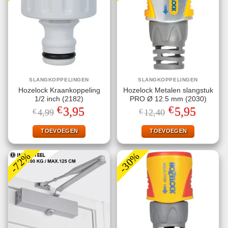
SLANGKOPPELINGEN
SLANGKOPPELINGEN
Hozelock Kraankoppeling
Hozelock Metalen slangstuk
1/2 inch (2182)
PRO Ø 12.5 mm (2030)
€
€
Oorspronkelijke
Huidige
Oorspronkelijke
Huidige
3,95
5,95
€
4,99
€
12,40
prijs
prijs
prijs
prijs
was:
is:
was:
is:
€4,99.
€3,95.
€12,40.
€5,95.
TOEVOEGEN
TOEVOEGEN
-72%
-30%