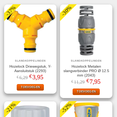
-37%
-30%
SLANGKOPPELINGEN
SLANGKOPPELINGEN
Hozelock Driewegstuk, Y-
Hozelock Metalen
Aansluitstuk (2293)
slangverbinder PRO Ø 12.5
€
mm (2043)
Oorspronkelijke
Huidige
3,95
€
6,29
prijs
prijs
€
Oorspronkelijke
Huidige
7,95
€
11,29
was:
is:
prijs
prijs
€6,29.
€3,95.
TOEVOEGEN
was:
is:
€11,29.
€7,95.
TOEVOEGEN
-21%
-52%