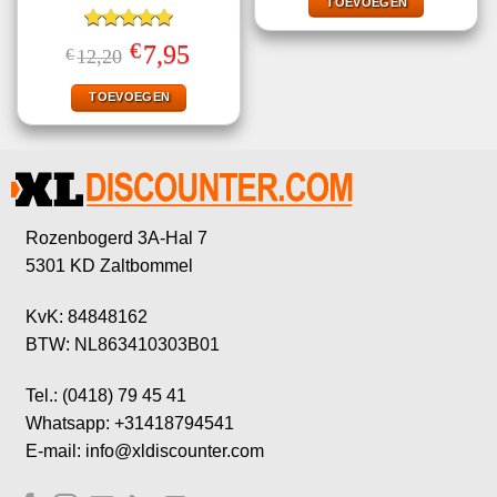
€26,95.
€21,95.
TOEVOEGEN
Gewaardeerd
€
Oorspronkelijke
Huidige
7,95
€
12,20
5.00
uit 5
prijs
prijs
was:
is:
€12,20.
€7,95.
TOEVOEGEN
Rozenbogerd 3A-Hal 7
5301 KD Zaltbommel
KvK: 84848162
BTW: NL863410303B01
Tel.: (0418) 79 45 41
Whatsapp: +31418794541
E-mail: info@xldiscounter.com