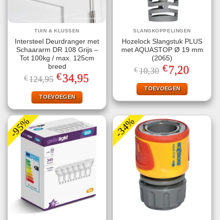
TUIN & KLUSSEN
SLANGKOPPELINGEN
Intersteel Deurdranger met
Hozelock Slangstuk PLUS
Schaararm DR 108 Grijs –
met AQUASTOP Ø 19 mm
Tot 100kg / max. 125cm
(2065)
€
breed
Oorspronkelijke
Huidige
7,20
€
10,30
prijs
prijs
€
Oorspronkelijke
Huidige
34,95
€
124,95
was:
is:
prijs
prijs
€10,30.
€7,20.
TOEVOEGEN
was:
is:
€124,95.
€34,95.
TOEVOEGEN
-95%
-34%