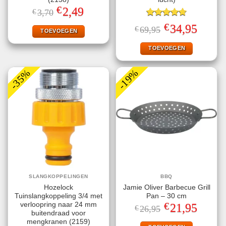
€
Oorspronkelijke
Huidige
2,49
€
3,70
prijs
prijs
was:
is:
Gewaardeerd
€
Oorspronkelijke
Huidige
34,95
€
69,95
€3,70.
€2,49.
TOEVOEGEN
4.75
uit 5
prijs
prijs
was:
is:
€69,95.
€34,95.
TOEVOEGEN
-35%
-19%
SLANGKOPPELINGEN
BBQ
Hozelock
Jamie Oliver Barbecue Grill
Tuinslangkoppeling 3/4 met
Pan – 30 cm
€
verloopring naar 24 mm
Oorspronkelijke
Huidige
21,95
€
26,95
prijs
prijs
buitendraad voor
was:
is:
mengkranen (2159)