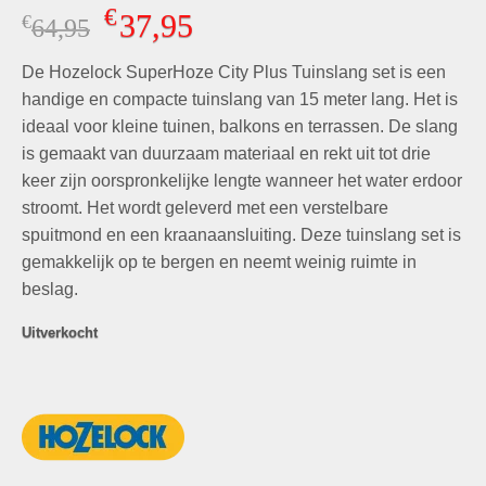
Gewaardeerd
4
€
37,95
€
Oorspronkelijke
Huidige
64,95
5.00
op 5
gebaseerd
prijs
prijs
op
klant
De Hozelock SuperHoze City Plus Tuinslang set is een
was:
is:
waarderingen
€64,95.
€37,95.
handige en compacte tuinslang van 15 meter lang. Het is
ideaal voor kleine tuinen, balkons en terrassen. De slang
is gemaakt van duurzaam materiaal en rekt uit tot drie
keer zijn oorspronkelijke lengte wanneer het water erdoor
stroomt. Het wordt geleverd met een verstelbare
spuitmond en een kraanaansluiting. Deze tuinslang set is
gemakkelijk op te bergen en neemt weinig ruimte in
beslag.
Uitverkocht