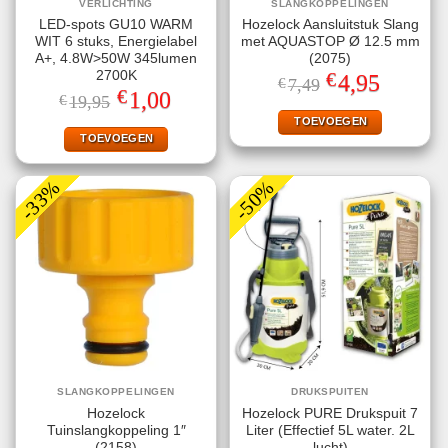
VERLICHTING
SLANGKOPPELINGEN
LED-spots GU10 WARM
Hozelock Aansluitstuk Slang
WIT 6 stuks, Energielabel
met AQUASTOP Ø 12.5 mm
A+, 4.8W>50W 345lumen
(2075)
€
2700K
Oorspronkelijke
Huidige
4,95
€
7,49
prijs
prijs
€
Oorspronkelijke
Huidige
1,00
€
19,95
was:
is:
prijs
prijs
€7,49.
€4,95.
TOEVOEGEN
was:
is:
€19,95.
€1,00.
TOEVOEGEN
-33%
-50%
SLANGKOPPELINGEN
DRUKSPUITEN
Hozelock
Hozelock PURE Drukspuit 7
Tuinslangkoppeling 1″
Liter (Effectief 5L water. 2L
(2158)
lucht)