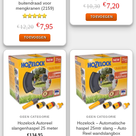
€
buitendraad voor
Oorspronkelijke
Huidige
7,20
10,30
€
mengkranen (2159)
prijs
prijs
was:
is:
TOEVOEGEN
€10,30.
€7,20.
Gewaardeerd
€
Oorspronkelijke
Huidige
7,95
12,20
€
5.00
uit 5
prijs
prijs
was:
is:
TOEVOEGEN
€12,20.
€7,95.
GEEN CATEGORIE
GEEN CATEGORIE
Hozelock Autoreel
Hozelock – Automatische
slangenhaspel 25 meter
haspel 25mtr slang – Auto
Reel wandslangbox
€
134,95