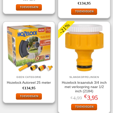
€
134,95
TOEVOEGEN
TOEVOEGEN
-21%
GEEN CATEGORIE
SLANGKOPPELINGEN
Hozelock kraanstuk 3/4 inch
Hozelock Autoreel 25 meter
met verloopring naar 1/2
€
134,95
inch (2184)
€
Oorspronkelijke
Huidige
3,95
TOEVOEGEN
4,99
€
prijs
prijs
was:
is:
TOEVOEGEN
€4,99.
€3,95.