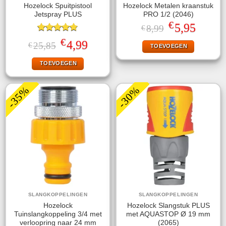
Hozelock Spuitpistool
Hozelock Metalen kraanstuk
Jetspray PLUS
PRO 1/2 (2046)
€
Oorspronkelijke
Huidige
5,95
8,99
€
prijs
prijs
Gewaardeerd
was:
is:
€
Oorspronkelijke
Huidige
4,99
25,85
€
TOEVOEGEN
4.78
uit 5
€8,99.
€5,95.
prijs
prijs
was:
is:
TOEVOEGEN
€25,85.
€4,99.
-35%
-30%
SLANGKOPPELINGEN
SLANGKOPPELINGEN
Hozelock
Hozelock Slangstuk PLUS
Tuinslangkoppeling 3/4 met
met AQUASTOP Ø 19 mm
verloopring naar 24 mm
(2065)