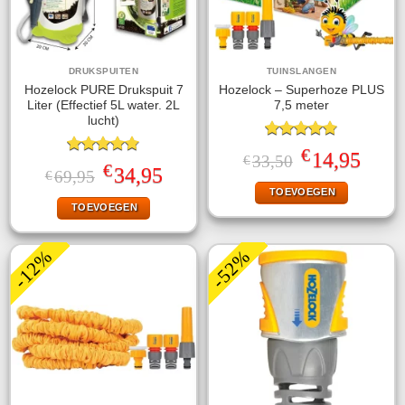
DRUKSPUITEN
TUINSLANGEN
Hozelock PURE Drukspuit 7
Hozelock – Superhoze PLUS
Liter (Effectief 5L water. 2L
7,5 meter
lucht)
Gewaardeerd
€
Oorspronkelijke
Huidige
14,95
33,50
€
4.75
uit 5
Gewaardeerd
€
prijs
prijs
Oorspronkelijke
Huidige
34,95
69,95
€
4.75
uit 5
was:
is:
prijs
prijs
TOEVOEGEN
€33,50.
€14,95.
was:
is:
TOEVOEGEN
€69,95.
€34,95.
-12%
-52%