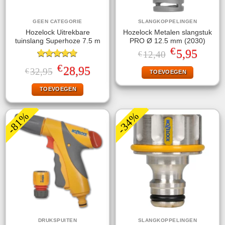
GEEN CATEGORIE
SLANGKOPPELINGEN
Hozelock Uitrekbare
Hozelock Metalen slangstuk
tuinslang Superhoze 7.5 m
PRO Ø 12.5 mm (2030)
€
Oorspronkelijke
Huidige
5,95
12,40
€
prijs
prijs
Gewaardeerd
was:
is:
€
Oorspronkelijke
Huidige
28,95
32,95
€
TOEVOEGEN
4.67
uit 5
€12,40.
€5,95.
prijs
prijs
was:
is:
TOEVOEGEN
€32,95.
€28,95.
-81%
-34%
DRUKSPUITEN
SLANGKOPPELINGEN