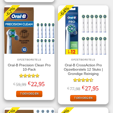
-62%
-64%
OPZETBORSTELS
OPZETBORSTELS
Oral-B Precision Clean Pro
Oral-B CrossAction Pro
10-Pack
Opzetborstels 12 Stuks |
Grondige Reiniging
Gewaardeerd
€
Oorspronkelijke
Huidige
22,95
€
59,99
5.00
uit 5
Gewaardeerd
prijs
prijs
€
Oorspronkelijke
Huidige
27,95
€
77,98
4.50
uit 5
was:
is:
prijs
prijs
€59,99.
€22,95.
TOEVOEGEN
was:
is:
€77,98.
€27,95.
TOEVOEGEN