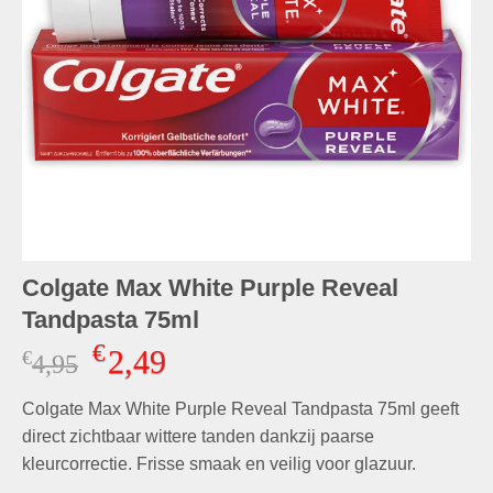
Colgate Max White Purple Reveal
Tandpasta 75ml
€
2,49
€
Oorspronkelijke
Huidige
4,95
prijs
prijs
Colgate Max White Purple Reveal Tandpasta 75ml geeft
was:
is:
€4,95.
€2,49.
direct zichtbaar wittere tanden dankzij paarse
kleurcorrectie. Frisse smaak en veilig voor glazuur.