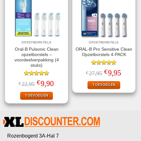
OPZETBORSTELS
OPZETBORSTELS
Oral-B Pulsonic Clean
ORAL-B Pro Sensitive Clean
opzetborstels –
Opzetborstels 4-PACK
voordeelverpakking (4
stuks)
Gewaardeerd
€
Oorspronkelijke
Huidige
9,95
€
27,95
4.75
uit 5
prijs
prijs
Gewaardeerd
was:
is:
€
Oorspronkelijke
Huidige
9,90
€
22,95
€27,95.
€9,95.
TOEVOEGEN
4.87
uit 5
prijs
prijs
was:
is:
€22,95.
€9,90.
TOEVOEGEN
Rozenbogerd 3A-Hal 7