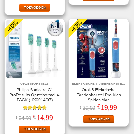
was:
is:
€19,95.
€9,95.
TOEVOEGEN
-40%
-43%
OPZETBORSTELS
ELEKTRISCHE TANDENBORSTELS
Philips Sonicare C1
Oral-B Elektrische
ProResults Opzetborstel 4-
Tandenborstel Pro Kids
PACK (HX6014/07)
Spider-Man
€
Oorspronkelijke
Huidige
19,99
€
35,00
prijs
prijs
Gewaardeerd
was:
is:
€
Oorspronkelijke
Huidige
14,99
€
24,99
€35,00.
€19,99.
TOEVOEGEN
4.75
uit 5
prijs
prijs
was:
is:
€24,99.
€14,99.
TOEVOEGEN