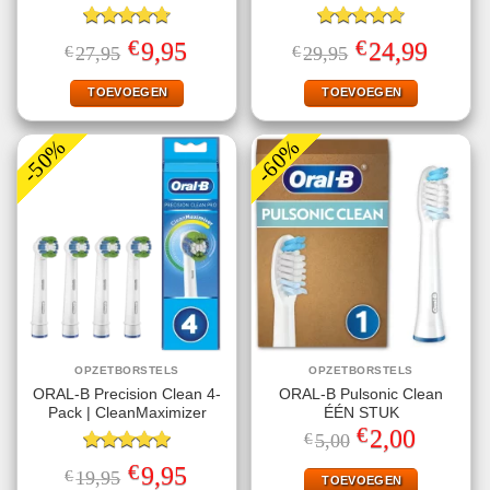
Gewaardeerd
Gewaardeerd
€
€
Oorspronkelijke
Huidige
Oorspronkelijke
Huidige
9,95
24,99
€
27,95
€
29,95
4.75
uit 5
4.70
uit 5
prijs
prijs
prijs
prijs
was:
is:
was:
is:
€27,95.
€9,95.
€29,95.
€24,99.
TOEVOEGEN
TOEVOEGEN
-50%
-60%
OPZETBORSTELS
OPZETBORSTELS
ORAL-B Precision Clean 4-
ORAL-B Pulsonic Clean
Pack | CleanMaximizer
ÉÉN STUK
€
Oorspronkelijke
Huidige
2,00
€
5,00
prijs
prijs
Gewaardeerd
was:
is:
€
Oorspronkelijke
Huidige
9,95
€
19,95
€5,00.
€2,00.
TOEVOEGEN
5.00
uit 5
prijs
prijs