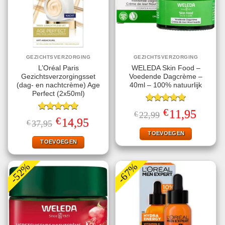
GEZICHTSVERZORGING
GEZICHTSVERZORGING
L’Oréal Paris
WELEDA Skin Food –
Gezichtsverzorgingsset
Voedende Dagcrème –
(dag- en nachtcrème) Age
40ml – 100% natuurlijk
Perfect (2x50ml)
Gewaardeerd
€
Oorspronkelijke
Huidige
11,95
€
22,99
5.00
uit 5
Gewaardeerd
prijs
prijs
€
Oorspronkelijke
Huidige
14,95
€
37,95
5.00
uit 5
was:
is:
prijs
prijs
€22,99.
€11,95.
TOEVOEGEN
was:
is:
€37,95.
€14,95.
TOEVOEGEN
-52%
-67%