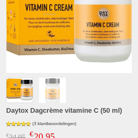
Daytox Dagcrème vitamine C (50 ml)
(
3
klantbeoordelingen)
Gewaardeerd
3
€
20,95
€
Oorspronkelijke
Huidige
24,95
4.67
op 5