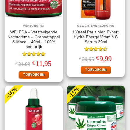
VERZORGING
GEZICHTSVERZORGING
WELEDA – Verstevigende
L’Oreal Paris Men Expert
Nachtcrème – Granaatappel
Hydra Energy Vitamin C
& Maca – 40ml – 100%
Serum 30ml
natuurlijk
Gewaardeerd
€
Oorspronkelijke
Huidige
9,99
€
29,95
4.50
uit 5
Gewaardeerd
prijs
prijs
€
Oorspronkelijke
Huidige
11,95
€
24,99
5.00
uit 5
was:
is:
prijs
prijs
€29,95.
€9,99.
TOEVOEGEN
was:
is:
€24,99.
€11,95.
TOEVOEGEN
-56%
-15%