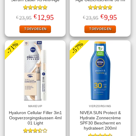
Gewaardeerd
Gewaardeerd
€
€
Oorspronkelijke
Huidige
Oorspronkelijke
Huidige
12,95
9,95
€
23,95
€
23,95
5.00
uit 5
5.00
uit 5
prijs
prijs
prijs
prijs
was:
is:
was:
is:
€23,95.
€12,95.
€23,95.
€9,95.
TOEVOEGEN
TOEVOEGEN
-71%
-57%
MAKEUP
VERZORGING
Hyaluron Cellular Filler 3in1
NIVEA SUN Protect &
Oogverzorgingskussen 4ml
Hydrate Zonnecrème
01 Light
SPF30 Beschermt en
hydrateert 200ml