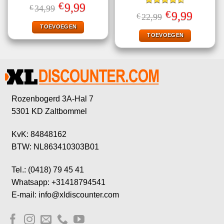
Gewaardeerd
€
Oorspronkelijke
Huidige
9,99
€
34,99
3.50
uit
Gewaardeerd
prijs
prijs
€
Oorspronkelijke
Huidige
9,99
€
22,99
5
4.56
uit 5
was:
is:
prijs
prijs
€34,99.
€9,99.
TOEVOEGEN
was:
is:
€22,99.
€9,99.
TOEVOEGEN
Rozenbogerd 3A-Hal 7
5301 KD Zaltbommel
KvK: 84848162
BTW: NL863410303B01
Tel.: (0418) 79 45 41
Whatsapp: +31418794541
E-mail: info@xldiscounter.com