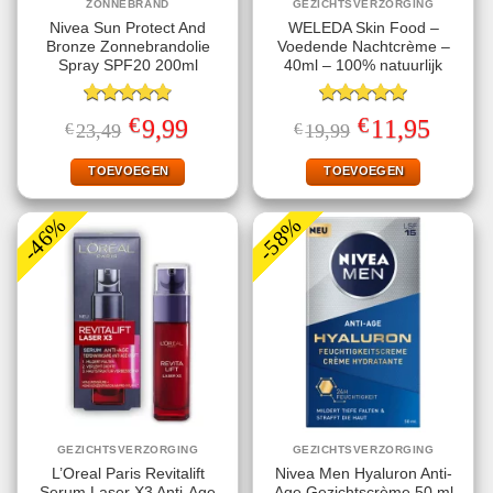
ZONNEBRAND
GEZICHTSVERZORGING
Nivea Sun Protect And
WELEDA Skin Food –
Bronze Zonnebrandolie
Voedende Nachtcrème –
Spray SPF20 200ml
40ml – 100% natuurlijk
Gewaardeerd
Gewaardeerd
€
€
Oorspronkelijke
Huidige
Oorspronkelijke
Huidige
9,99
11,95
€
23,49
€
19,99
4.78
uit 5
5.00
uit 5
prijs
prijs
prijs
prijs
was:
is:
was:
is:
€23,49.
€9,99.
€19,99.
€11,95.
TOEVOEGEN
TOEVOEGEN
-46%
-58%
GEZICHTSVERZORGING
GEZICHTSVERZORGING
L’Oreal Paris Revitalift
Nivea Men Hyaluron Anti-
Serum Laser X3 Anti-Age
Age Gezichtscrème 50 ml