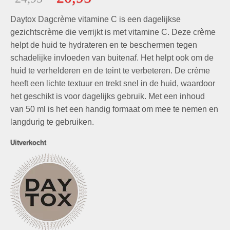
gebaseerd
prijs
prijs
op
klant
Daytox Dagcrème vitamine C is een dagelijkse
was:
is:
waarderingen
€24,95.
€20,95.
gezichtscrème die verrijkt is met vitamine C. Deze crème
helpt de huid te hydrateren en te beschermen tegen
schadelijke invloeden van buitenaf. Het helpt ook om de
huid te verhelderen en de teint te verbeteren. De crème
heeft een lichte textuur en trekt snel in de huid, waardoor
het geschikt is voor dagelijks gebruik. Met een inhoud
van 50 ml is het een handig formaat om mee te nemen en
langdurig te gebruiken.
Uitverkocht