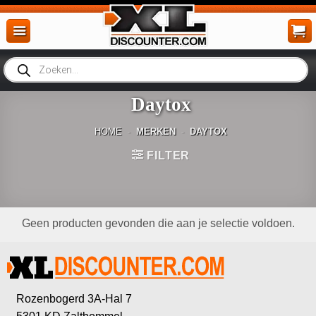
Ga
naar
inhoud
Producten
zoeken
Daytox
HOME
-
MERKEN
-
DAYTOX
FILTER
Geen producten gevonden die aan je selectie voldoen.
Rozenbogerd 3A-Hal 7