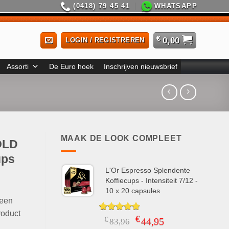
(0418) 79 45 41
WHATSAPP
€
0,00
LOGIN / REGISTREREN
Assorti
De Euro hoek
Inschrijven nieuwsbrief
MAAK DE LOOK COMPLEET
OLD
ups
L'Or Espresso Splendente
Koffiecups - Intensiteit 7/12 -
10 x 20 capsules
 een
roduct
€
Gewaardeerd
5
Oorspronkelijke
Huidige
€
44,95
83,96
4.80
op 5