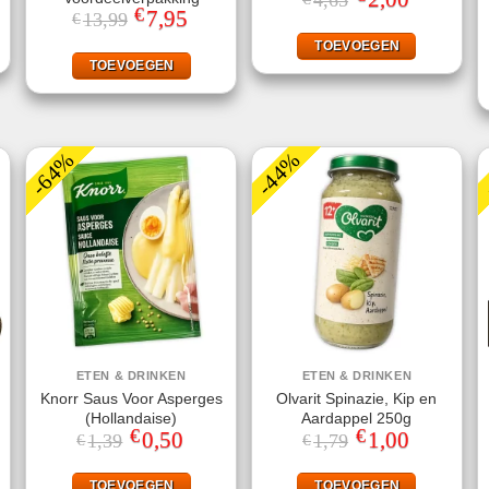
4,65
prijs
prijs
€
Oorspronkelijke
7,95
Huidige
13,99
€
was:
is:
prijs
prijs
.
€4,65.
€2,00.
was:
is:
TOEVOEGEN
€13,99.
€7,95.
TOEVOEGEN
-64%
-44%
ETEN & DRINKEN
ETEN & DRINKEN
Knorr Saus Voor Asperges
Olvarit Spinazie, Kip en
(Hollandaise)
Aardappel 250g
€
€
Oorspronkelijke
0,50
Huidige
Oorspronkelijke
1,00
Huidige
1,39
1,79
€
€
prijs
prijs
prijs
prijs
was:
is:
was:
is:
jke
ge
€1,39.
€0,50.
€1,79.
€1,00.
TOEVOEGEN
TOEVOEGEN