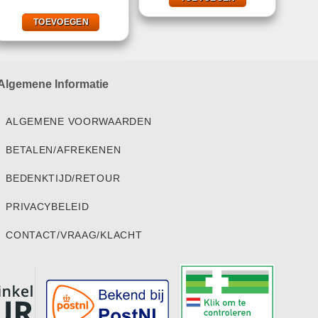
5.00
uit 5
was:
is:
€9,25.
€5,49.
TOEVOEGEN
Algemene Informatie
ALGEMENE VOORWAARDEN
BETALEN/AFREKENEN
BEDENKTIJD/RETOUR
PRIVACYBELEID
CONTACT/VRAAG/KLACHT