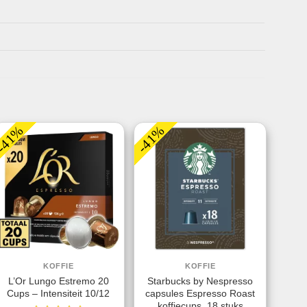
-41%
-41%
KOFFIE
KOFFIE
L’Or Lungo Estremo 20
Starbucks by Nespresso
Cups – Intensiteit 10/12
capsules Espresso Roast
koffiecups, 18 stuks