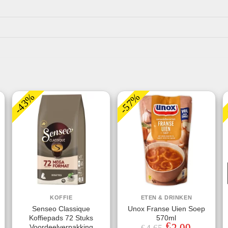
-43%
-57%
KOFFIE
ETEN & DRINKEN
Senseo Classique
Unox Franse Uien Soep
Koffiepads 72 Stuks
570ml
€
jke
ge
Oorspronkelijke
2,00
Huidige
Voordeelverpakking
€