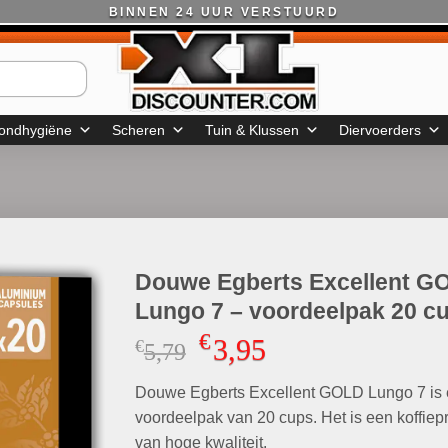
BINNEN 24 UUR VERSTUURD
ondhygiëne
Scheren
Tuin & Klussen
Diervoerders
Douwe Egberts Excellent G
Lungo 7 – voordeelpak 20 c
€
3,95
€
Oorspronkelijke
Huidige
5,79
prijs
prijs
Douwe Egberts Excellent GOLD Lungo 7 is
was:
is:
€5,79.
€3,95.
voordeelpak van 20 cups. Het is een koffiep
van hoge kwaliteit.