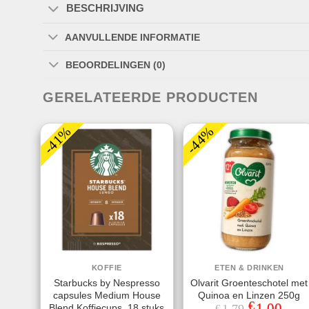
BESCHRIJVING
AANVULLENDE INFORMATIE
BEOORDELINGEN (0)
GERELATEERDE PRODUCTEN
-41%
-44%
KOFFIE
ETEN & DRINKEN
Starbucks by Nespresso
Olvarit Groenteschotel met
capsules Medium House
Quinoa en Linzen 250g
€
Oorspronkeli
1,00
Huidi
Blend Koffiecups, 18 stuks
€