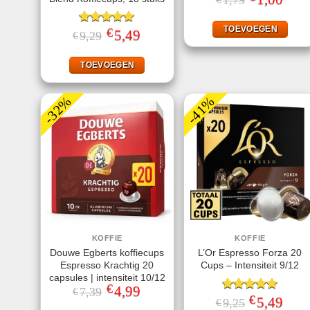
1,79
prijs
prijs
was:
is:
€1,79.
€1,00
TOEVOEGEN
€
Gewaardeerd
Oorspronkelijke
5,49
Huidige
9,29
€
prijs
prijs
5.00
uit 5
was:
is:
€9,29.
€5,49.
TOEVOEGEN
-32%
-41%
KOFFIE
KOFFIE
Douwe Egberts koffiecups
L’Or Espresso Forza 20
Espresso Krachtig 20
Cups – Intensiteit 9/12
capsules | intensiteit 10/12
€
Oorspronkelijke
4,99
Huidige
7,39
€
€
prijs
prijs
Gewaardeerd
Oorspronkeli
5,49
Huidi
9,25
€
was:
is:
prijs
prijs