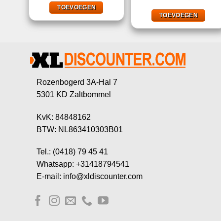
5.00
uit 5
€7,39.
€4,99.
was:
is:
TOEVOEGEN
€9,25.
€5,49
TOEVOEGEN
Rozenbogerd 3A-Hal 7
5301 KD Zaltbommel
KvK: 84848162
BTW: NL863410303B01
Tel.: (0418) 79 45 41
Whatsapp: +31418794541
E-mail: info@xldiscounter.com