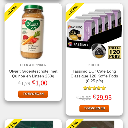
-44%
-40%
ETEN & DRINKEN
KOFFIE
Olvarit Groenteschotel met
Tassimo L’Or Café Long
Quinoa en Linzen 250g
Classique 120 Koffie Pods
€
(0,25 p/s)
Oorspronkelijke
Huidige
1,00
€
1,79
prijs
prijs
was:
is:
€1,79.
€1,00.
TOEVOEGEN
Gewaardeerd
€
Oorspronkelijke
Huidige
29,95
€
49,95
5.00
uit 5
prijs
prijs
was:
is:
€49,95.
€29,95.
TOEVOEGEN
-41%
-41%