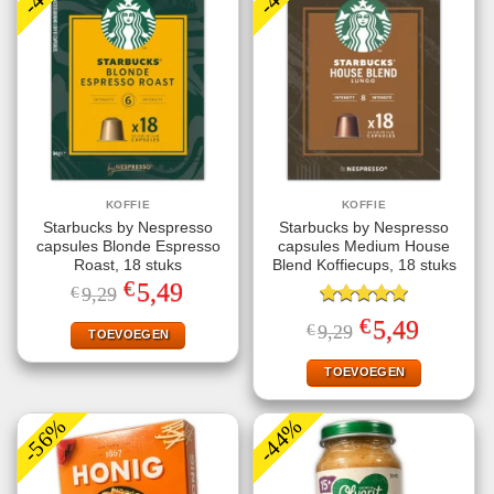
KOFFIE
KOFFIE
Starbucks by Nespresso
Starbucks by Nespresso
capsules Blonde Espresso
capsules Medium House
Roast, 18 stuks
Blend Koffiecups, 18 stuks
€
Oorspronkelijke
Huidige
5,49
€
9,29
prijs
prijs
was:
is:
Gewaardeerd
€
Oorspronkelijke
Huidige
5,49
€
9,29
€9,29.
€5,49.
TOEVOEGEN
5.00
uit 5
prijs
prijs
was:
is:
€9,29.
€5,49.
TOEVOEGEN
-56%
-44%