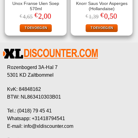
Unox Franse Uien Soep
Knorr Saus Voor Asperges
570ml
(Hollandaise)
€
€
Oorspronkelijke
Huidige
Oorspronkelijke
Huidige
2,00
0,50
€
4,65
€
1,39
prijs
prijs
prijs
prijs
was:
is:
was:
is:
€4,65.
€2,00.
€1,39.
€0,50.
TOEVOEGEN
TOEVOEGEN
Rozenbogerd 3A-Hal 7
5301 KD Zaltbommel
KvK: 84848162
BTW: NL863410303B01
Tel.: (0418) 79 45 41
Whatsapp: +31418794541
E-mail: info@xldiscounter.com