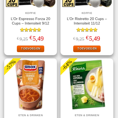
KOFFIE
KOFFIE
L’Or Espresso Forza 20
L’Or Ristretto 20 Cups –
Cups – Intensiteit 9/12
Intensiteit 11/12
Gewaardeerd
Gewaardeerd
€
€
Oorspronkelijke
Huidige
Oorspronkelijke
Huidige
5,49
5,49
€
9,25
€
9,25
5.00
uit 5
5.00
uit 5
prijs
prijs
prijs
prijs
was:
is:
was:
is:
€9,25.
€5,49.
€9,25.
€5,49.
TOEVOEGEN
TOEVOEGEN
-57%
-64%
ETEN & DRINKEN
ETEN & DRINKEN