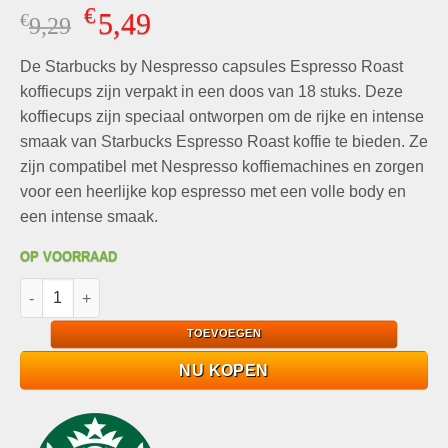
Gewaardeerd
7
€
5,49
€
Oorspronkelijke
Huidige
9,29
5.00
op 5
gebaseerd
prijs
prijs
op
klant
De Starbucks by Nespresso capsules Espresso Roast
was:
is:
waarderingen
€9,29.
€5,49.
koffiecups zijn verpakt in een doos van 18 stuks. Deze
koffiecups zijn speciaal ontworpen om de rijke en intense
smaak van Starbucks Espresso Roast koffie te bieden. Ze
zijn compatibel met Nespresso koffiemachines en zorgen
voor een heerlijke kop espresso met een volle body en
een intense smaak.
OP VOORRAAD
Starbucks by Nespresso capsules Espresso Roast koffiecups, 
TOEVOEGEN
NU KOPEN