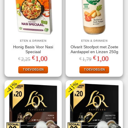
ETEN & DRINKEN
ETEN & DRINKEN
Honig Basis Voor Nasi
Olvarit Stoofpot met Zoete
Speciaal
Aardappel en Linzen 250g
€
€
Oorspronkelijke
Huidige
Oorspronkelijke
Huidige
1,00
1,00
€
2,25
€
1,79
prijs
prijs
prijs
prijs
was:
is:
was:
is:
€2,25.
€1,00.
€1,79.
€1,00.
TOEVOEGEN
TOEVOEGEN
-41%
-41%