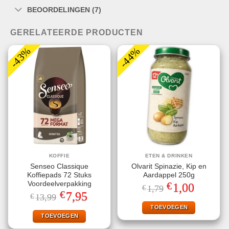
BEOORDELINGEN (7)
GERELATEERDE PRODUCTEN
-43%
-44%
KOFFIE
ETEN & DRINKEN
Senseo Classique
Olvarit Spinazie, Kip en
Koffiepads 72 Stuks
Aardappel 250g
€
Voordeelverpakking
Oorspronkelijke
Huidige
1,00
€
1,79
prijs
prijs
€
Oorspronkelijke
Huidige
7,95
€
13,99
was:
is:
prijs
prijs
€1,79.
€1,00.
TOEVOEGEN
was:
is:
€13,99.
€7,95.
TOEVOEGEN