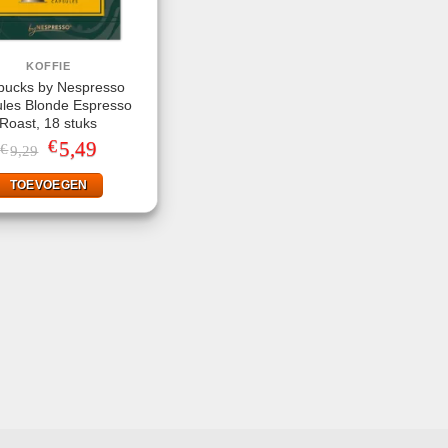
KOFFIE
bucks by Nespresso
les Blonde Espresso
Roast, 18 stuks
€
Oorspronkelijke
5,49
Huidige
€
9,29
prijs
prijs
was:
is:
TOEVOEGEN
€9,29.
€5,49.