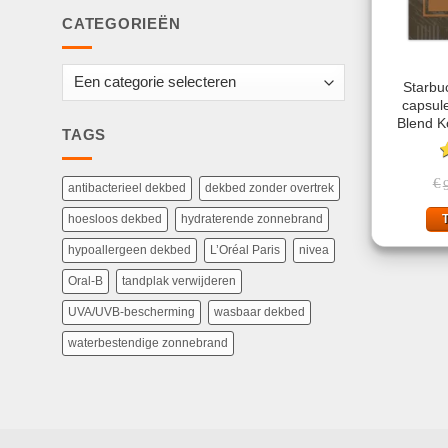
CATEGORIEËN
Starbu
capsul
Blend K
TAGS
G
€
5
antibacterieel dekbed
dekbed zonder overtrek
hoesloos dekbed
hydraterende zonnebrand
hypoallergeen dekbed
L’Oréal Paris
nivea
Oral-B
tandplak verwijderen
UVA/UVB-bescherming
wasbaar dekbed
waterbestendige zonnebrand