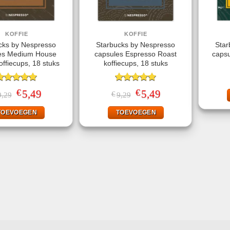
KOFFIE
KOFFIE
cks by Nespresso
Starbucks by Nespresso
Star
es Medium House
capsules Espresso Roast
capsu
offiecups, 18 stuks
koffiecups, 18 stuks
ewaardeerd
Gewaardeerd
€
€
Oorspronkelijke
5,49
Huidige
Oorspronkelijke
5,49
Huidige
€
9,29
9,29
.00
uit 5
5.00
uit 5
prijs
prijs
prijs
prijs
was:
is:
was:
is:
TOEVOEGEN
TOEVOEGEN
€9,29.
€5,49.
€9,29.
€5,49.