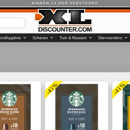
BINNEN 24 UUR VERSTUURD
ondhygiëne
Scheren
Tuin & Klussen
Diervoerders
-41%
-41%