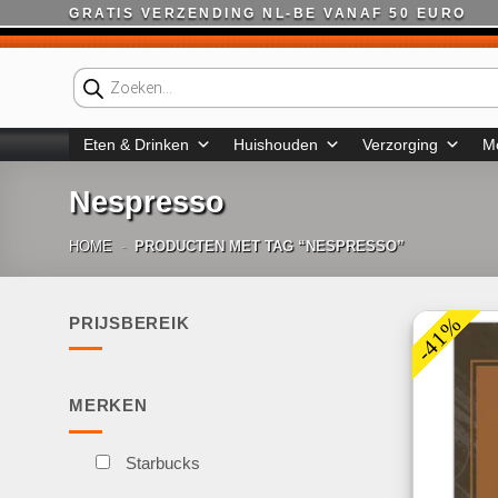
Ga
GRATIS VERZENDING NL-BE VANAF 50 EURO
naar
inhoud
Producten
zoeken
Eten & Drinken
Huishouden
Verzorging
M
Nespresso
HOME
-
PRODUCTEN MET TAG “NESPRESSO”
-41%
PRIJSBEREIK
Min.
Max.
prijs
prijs
MERKEN
Starbucks