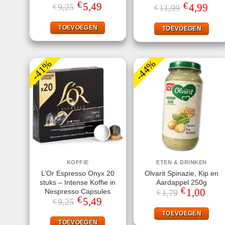
€
Gewaardeerd
Oorspronkelijke
5,49
Huidige
€
Oorspronkeli
4,99
Huid
9,25
€
11,99
€
prijs
prijs
5.00
uit 5
prijs
prijs
was:
is:
was:
is:
€9,25.
€5,49.
€11,99.
€4,99
TOEVOEGEN
TOEVOEGEN
-41%
-44%
KOFFIE
ETEN & DRINKEN
L’Or Espresso Onyx 20
Olvarit Spinazie, Kip en
stuks – Intense Koffie in
Aardappel 250g
€
Oorspronkeli
1,00
Huidi
Nespresso Capsules
1,79
€
prijs
prijs
€
Oorspronkelijke
5,49
Huidige
9,25
€
was:
is:
prijs
prijs
€1,79.
€1,00
was:
is:
TOEVOEGEN
€9,25.
€5,49.
TOEVOEGEN