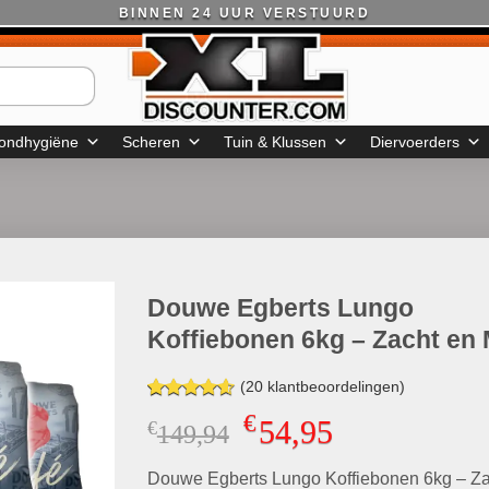
BINNEN 24 UUR VERSTUURD
ondhygiëne
Scheren
Tuin & Klussen
Diervoerders
Douwe Egberts Lungo
Koffiebonen 6kg – Zacht en 
(
20
klantbeoordelingen)
Gewaardeerd
20
€
54,95
€
Oorspronkelijke
Huidige
149,94
4.60
op 5
gebaseerd
prijs
prijs
op
klant
Douwe Egberts Lungo Koffiebonen 6kg – Za
was:
is:
waarderingen