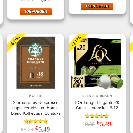
was:
is:
prijs
prijs
jke
ige
€1,79.
€1,00.
was:
is:
TOEVOEGEN
€9,29.
€5,49.
TOEVOEGEN
.
-41%
-41%
KOFFIE
ETEN & DRINKEN
Starbucks by Nespresso
L’Or Lungo Elegante 20
capsules Medium House
Cups – Intensiteit 6/12
jke
ge
Blend Koffiecups, 18 stuks
€
Gewaardeerd
Oorspronkelijke
5,49
Huidige
9,25
€
.
prijs
prijs
€
4.80
uit 5
Gewaardeerd
Oorspronkelijke
5,49
Huidige
9,29
€
was:
is:
prijs
prijs
5.00
uit 5