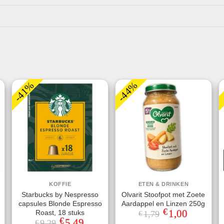
-41%
-44%
KOFFIE
ETEN & DRINKEN
Starbucks by Nespresso
Olvarit Stoofpot met Zoete
capsules Blonde Espresso
Aardappel en Linzen 250g
€
Oorspronkelijke
1,00
Huidige
Roast, 18 stuks
1,79
€
prijs
prijs
€
Oorspronkelijke
5,49
Huidige
9,29
€