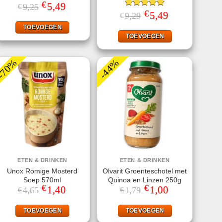
€
Gewaardeerd
Oorspronkelijke
5,49
Huidige
9,25
€
prijs
prijs
5.00
uit 5
€
Gewaardeerd
Oorspronkelijke
5,49
Huidige
9,29
€
was:
is:
prijs
prijs
5.00
uit 5
€9,25.
€5,49.
was:
is:
TOEVOEGEN
€9,29.
€5,49.
TOEVOEGEN
-70%
-44%
ETEN & DRINKEN
ETEN & DRINKEN
Unox Romige Mosterd
Olvarit Groenteschotel met
Soep 570ml
Quinoa en Linzen 250g
€
€
Oorspronkelijke
1,40
Huidige
Oorspronkelijke
1,00
Huidige
4,65
1,79
€
€
prijs
prijs
prijs
prijs
was:
is:
was:
is:
€4,65.
€1,40.
€1,79.
€1,00.
TOEVOEGEN
TOEVOEGEN