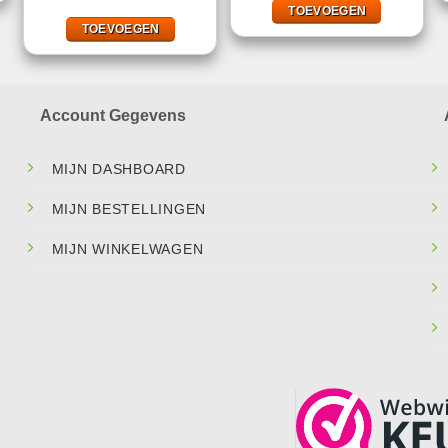
€9,25.
€5,49.
was:
is:
TOEVOEGEN
€9,29.
€5,49.
TOEVOEGEN
Account Gegevens
MIJN DASHBOARD
MIJN BESTELLINGEN
MIJN WINKELWAGEN