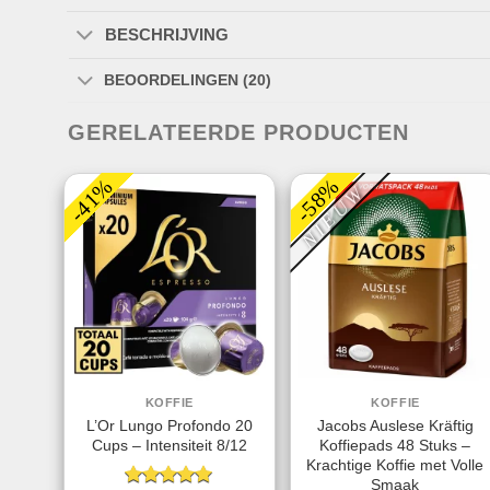
BESCHRIJVING
BEOORDELINGEN (20)
GERELATEERDE PRODUCTEN
-41%
-58%
NIEUW
KOFFIE
KOFFIE
L’Or Lungo Profondo 20
Jacobs Auslese Kräftig
Cups – Intensiteit 8/12
Koffiepads 48 Stuks –
Krachtige Koffie met Volle
Smaak