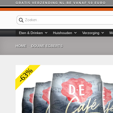
Ga
GRATIS VERZENDING NL-BE VANAF 50 EURO
naar
inhoud
Producten
zoeken
Eten & Drinken
Huishouden
Verzorging
M
HOME
DOUWE EGBERTS
-
-63%