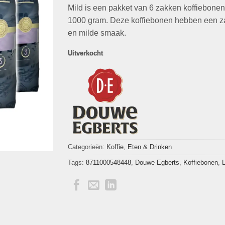
€149,94.
€54,95.
Mild is een pakket van 6 zakken koffiebonen
1000 gram. Deze koffiebonen hebben een z
en milde smaak.
Uitverkocht
Categorieën:
Koffie
,
Eten & Drinken
Tags:
8711000548448
,
Douwe Egberts
,
Koffiebonen
,