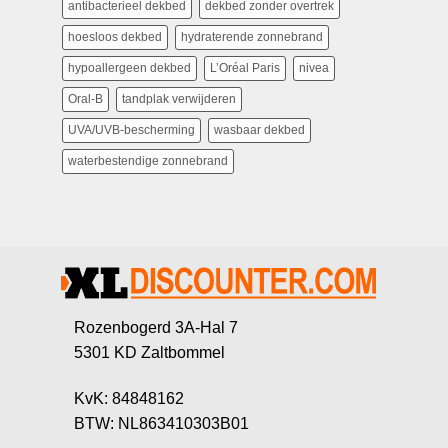
antibacterieel dekbed
dekbed zonder overtrek
hoesloos dekbed
hydraterende zonnebrand
hypoallergeen dekbed
L’Oréal Paris
nivea
Oral-B
tandplak verwijderen
UVA/UVB-bescherming
wasbaar dekbed
waterbestendige zonnebrand
Rozenbogerd 3A-Hal 7
5301 KD Zaltbommel
KvK: 84848162
BTW: NL863410303B01