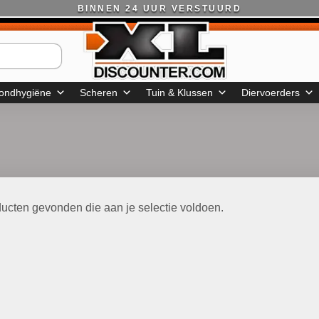
BINNEN 24 UUR VERSTUURD
ondhygiëne
Scheren
Tuin & Klussen
Diervoerders
ucten gevonden die aan je selectie voldoen.