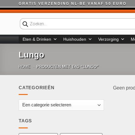
Ga
GRATIS VERZENDING NL-BE VANAF 50 EURO
naar
inhoud
Producten
zoeken
Eten & Drinken
Huishouden
Verzorging
M
Lungo
HOME
-
PRODUCTEN MET TAG “LUNGO”
CATEGORIEËN
Geen prod
TAGS