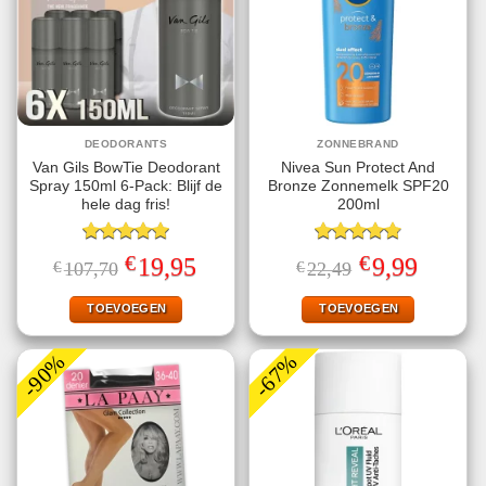
DEODORANTS
ZONNEBRAND
Van Gils BowTie Deodorant
Nivea Sun Protect And
Spray 150ml 6-Pack: Blijf de
Bronze Zonnemelk SPF20
hele dag fris!
200ml
Gewaardeerd
Gewaardeerd
€
€
Oorspronkelijke
Huidige
Oorspronkelijke
Huidige
19,95
9,99
€
107,70
€
22,49
5.00
uit 5
4.78
uit 5
prijs
prijs
prijs
prijs
was:
is:
was:
is:
€107,70.
€19,95.
€22,49.
€9,99.
TOEVOEGEN
TOEVOEGEN
-90%
-67%