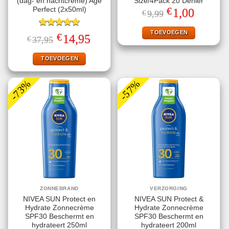
(dag- en nachtcrème) Age
Size/4Pack 20 Denier
€
Perfect (2x50ml)
Oorspronkelijke
Huidige
1,00
€
9,99
prijs
prijs
was:
is:
€9,99.
€1,00.
TOEVOEGEN
Gewaardeerd
€
Oorspronkelijke
Huidige
14,95
€
37,95
5.00
uit 5
prijs
prijs
was:
is:
€37,95.
€14,95.
TOEVOEGEN
-73%
-57%
ZONNEBRAND
VERZORGING
NIVEA SUN Protect en
NIVEA SUN Protect &
Hydrate Zonnecrème
Hydrate Zonnecrème
SPF30 Beschermt en
SPF30 Beschermt en
hydrateert 250ml
hydrateert 200ml