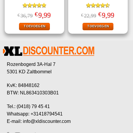
Gewaardeerd
Gewaardeerd
€
€
Oorspronkelijke
Huidige
Oorspronkelijke
Huidige
9,99
9,99
€
36,79
€
22,99
4.78
uit 5
4.56
uit 5
prijs
prijs
prijs
prijs
was:
is:
was:
is:
€36,79.
€9,99.
€22,99.
€9,99.
TOEVOEGEN
TOEVOEGEN
Rozenbogerd 3A-Hal 7
5301 KD Zaltbommel
KvK: 84848162
BTW: NL863410303B01
Tel.: (0418) 79 45 41
Whatsapp: +31418794541
E-mail: info@xldiscounter.com