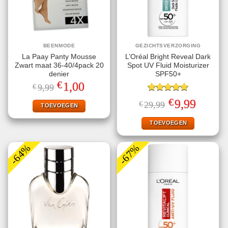
BEENMODE
GEZICHTSVERZORGING
La Paay Panty Mousse
L’Oréal Bright Reveal Dark
Zwart maat 36-40/4pack 20
Spot UV Fluid Moisturizer
denier
SPF50+
€
Oorspronkelijke
Huidige
1,00
€
9,99
prijs
prijs
was:
is:
Gewaardeerd
€
Oorspronkelijke
Huidige
9,99
€
29,99
€9,99.
€1,00.
TOEVOEGEN
5.00
uit 5
prijs
prijs
was:
is:
€29,99.
€9,99.
TOEVOEGEN
-64%
-67%