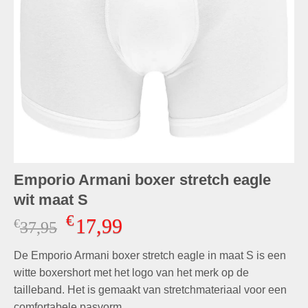
Emporio Armani boxer stretch eagle
wit maat S
€
17,99
€
Oorspronkelijke
Huidige
37,95
prijs
prijs
De Emporio Armani boxer stretch eagle in maat S is een
was:
is:
€37,95.
€17,99.
witte boxershort met het logo van het merk op de
tailleband. Het is gemaakt van stretchmateriaal voor een
comfortabele pasvorm.