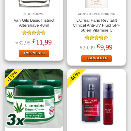
AFTERSHAVE
GEZICHTSVERZORGING
Van Gils Basic Instinct
L’Oréal Paris Revitalift
Aftershave 40ml
Clinical Anti-UV Fluid SPF
50 en Vitamine C
Gewaardeerd
€
Oorspronkelijke
Huidige
11,99
€
32,95
4.71
uit 5
Gewaardeerd
prijs
prijs
€
Oorspronkelijke
Huidige
9,99
€
29,99
4.50
uit 5
was:
is:
prijs
prijs
€32,95.
€11,99.
TOEVOEGEN
was:
is:
€29,99.
€9,99.
TOEVOEGEN
-15%
-46%