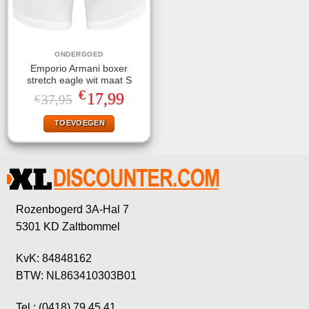
ONDERGOED
Emporio Armani boxer
stretch eagle wit maat S
€
Oorspronkelijke
Huidige
17,99
37,95
€
prijs
prijs
was:
is:
TOEVOEGEN
€37,95.
€17,99.
Rozenbogerd 3A-Hal 7
5301 KD Zaltbommel
KvK: 84848162
BTW: NL863410303B01
Tel.: (0418) 79 45 41