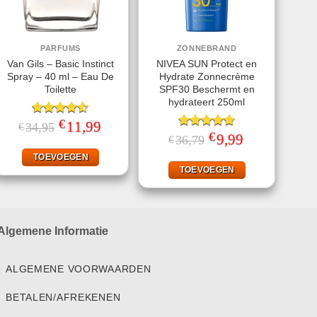
PARFUMS
ZONNEBRAND
Van Gils – Basic Instinct
NIVEA SUN Protect en
Spray – 40 ml – Eau De
Hydrate Zonnecrème
Toilette
SPF30 Beschermt en
hydrateert 250ml
€
Gewaardeerd
Oorspronkelijke
11,99
Huidige
34,95
€
prijs
prijs
4.50
uit 5
€
Gewaardeerd
Oorspronkelijke
9,99
Huidige
36,79
€
was:
is:
prijs
prijs
4.78
uit 5
€34,95.
€11,99.
was:
is:
TOEVOEGEN
€36,79.
€9,99.
TOEVOEGEN
Algemene Informatie
ALGEMENE VOORWAARDEN
BETALEN/AFREKENEN