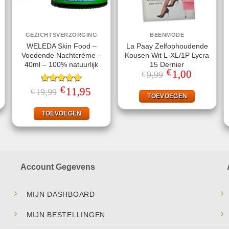
GEZICHTSVERZORGING
BEENMODE
WELEDA Skin Food –
La Paay Zelfophoudende
Voedende Nachtcrème –
Kousen Wit L-XL/1P Lycra
40ml – 100% natuurlijk
15 Dernier
€
jke
ge
Oorspronkelijke
1,00
Huidige
9,99
€
prijs
prijs
was:
is:
€
Gewaardeerd
Oorspronkelijke
11,95
Huidige
19,99
€
.
€9,99.
€1,00.
TOEVOEGEN
prijs
prijs
5.00
uit 5
was:
is:
€19,99.
€11,95.
TOEVOEGEN
Account Gegevens
MIJN DASHBOARD
MIJN BESTELLINGEN