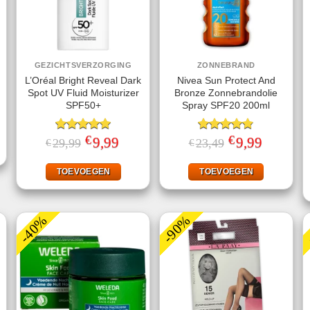
GEZICHTSVERZORGING
ZONNEBRAND
L’Oréal Bright Reveal Dark
Nivea Sun Protect And
Spot UV Fluid Moisturizer
Bronze Zonnebrandolie
SPF50+
Spray SPF20 200ml
jke
ge
€
€
Gewaardeerd
Oorspronkelijke
9,99
Huidige
Gewaardeerd
Oorspronkelijke
9,99
Huidige
29,99
23,49
€
€
.
prijs
prijs
prijs
prijs
5.00
uit 5
4.78
uit 5
was:
is:
was:
is:
€29,99.
€9,99.
€23,49.
€9,99.
TOEVOEGEN
TOEVOEGEN
-40%
-90%