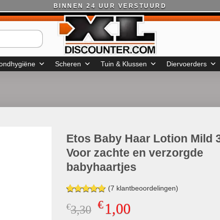
BINNEN 24 UUR VERSTUURD
ondhygiëne
Scheren
Tuin & Klussen
Diervoerders
Etos Baby Haar Lotion Mild 
Voor zachte en verzorgde
babyhaartjes
(
7
klantbeoordelingen)
Gewaardeerd
7
€
1,00
€
Oorspronkelijke
Huidige
3,30
5.00
op 5
gebaseerd
prijs
prijs