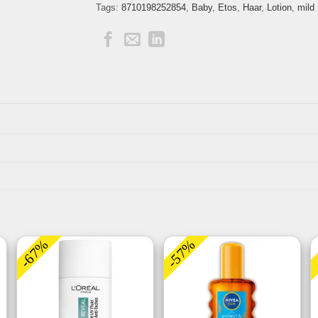
Tags:
8710198252854
,
Baby
,
Etos
,
Haar
,
Lotion
,
mild
-67%
-57%