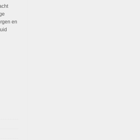
acht
ige
orgen en
huid