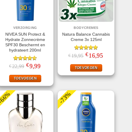
VERZORGING
BODYCREMES
NIVEA SUN Protect &
Natura Balance Cannabis
Hydrate Zonnecrème
Creme 3x 125ml
SPF30 Beschermt en
hydrateert 200ml
€
Gewaardeerd
Oorspronkelijke
16,95
Huidige
19,95
€
prijs
prijs
5.00
uit 5
was:
is:
€
Gewaardeerd
Oorspronkelijke
9,99
Huidige
22,99
€
€19,95.
€16,95.
TOEVOEGEN
prijs
prijs
4.56
uit 5
was:
is:
€22,99.
€9,99.
TOEVOEGEN
-66%
-73%