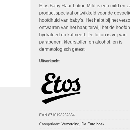
op
klant
Etos Baby Haar Lotion Mild is een mild en z
was:
is:
waarderingen
€3,30.
€1,00.
product speciaal ontwikkeld voor de gevoel
hoofdhuid van baby’s. Het helpt bij het verz
ontwarren van het haar, terwijl het de hoofd
hydrateert en kalmeert. De lotion is vrij van
parabenen, kleurstoffen en alcohol, en is
dermatologisch getest.
Uitverkocht
EAN 8710198252854
Categorieën:
Verzorging
,
De Euro hoek