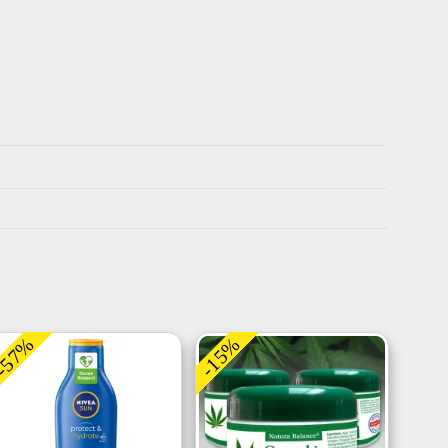
-57%
-15%