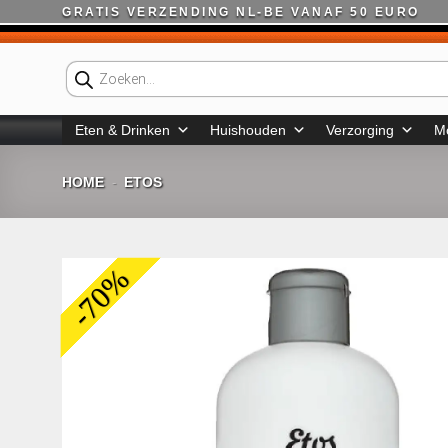
Ga
GRATIS VERZENDING NL-BE VANAF 50 EURO
naar
inhoud
Producten
zoeken
Eten & Drinken
Huishouden
Verzorging
M
HOME
ETOS
-
-70%