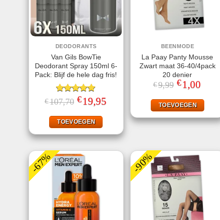
DEODORANTS
BEENMODE
Van Gils BowTie
La Paay Panty Mousse
Deodorant Spray 150ml 6-
Zwart maat 36-40/4pack
Pack: Blijf de hele dag fris!
20 denier
€
Oorspronkeli
1,00
Huidi
9,99
€
prijs
prijs
was:
is:
€
Gewaardeerd
Oorspronkelijke
19,95
Huidige
107,70
€
€9,99.
€1,00
TOEVOEGEN
prijs
prijs
5.00
uit 5
was:
is:
€107,70.
€19,95.
TOEVOEGEN
-67%
-90%