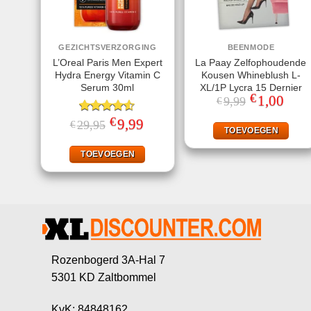
GEZICHTSVERZORGING
BEENMODE
L’Oreal Paris Men Expert
La Paay Zelfophoudende
Hydra Energy Vitamin C
Kousen Whineblush L-
Serum 30ml
XL/1P Lycra 15 Dernier
€
Oorspronkeli
1,00
Huidi
9,99
€
prijs
prijs
was:
is:
€
Gewaardeerd
Oorspronkelijke
9,99
Huidige
29,95
€
€9,99.
€1,00
TOEVOEGEN
prijs
prijs
4.50
uit 5
was:
is:
€29,95.
€9,99.
TOEVOEGEN
Rozenbogerd 3A-Hal 7
5301 KD Zaltbommel
KvK: 84848162