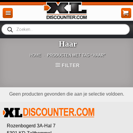
Ga
naar
inhoud
Producten
zoeken
Haar
HOME
-
PRODUCTEN MET TAG “HAAR”
FILTER
Geen producten gevonden die aan je selectie voldoen.
Rozenbogerd 3A-Hal 7