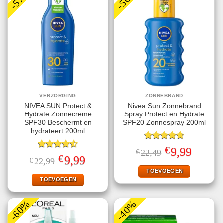
VERZORGING
ZONNEBRAND
NIVEA SUN Protect &
Nivea Sun Zonnebrand
Hydrate Zonnecrème
Spray Protect en Hydrate
SPF30 Beschermt en
SPF20 Zonnespray 200ml
hydrateert 200ml
Gewaardeerd
€
Oorspronkelijke
Huidige
9,99
€
22,49
4.67
uit 5
Gewaardeerd
prijs
prijs
€
Oorspronkelijke
Huidige
9,99
€
22,99
4.56
uit 5
was:
is:
prijs
prijs
€22,49.
€9,99.
TOEVOEGEN
was:
is:
€22,99.
€9,99.
TOEVOEGEN
-60%
-40%