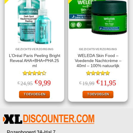
GEZICHTSVERZORGING
GEZICHTSVERZORGING
L’Oréal Paris Peeling Bright
WELEDA Skin Food –
Reveal AHA+BHA+PHA 25
Voedende Nachtcrème –
ml
40ml – 100% natuurlijk
Gewaardeerd
Gewaardeerd
€
€
Oorspronkelijke
Huidige
Oorspronkelijke
Huidige
9,99
11,95
€
24,95
€
19,99
4.40
uit 5
5.00
uit 5
prijs
prijs
prijs
prijs
was:
is:
was:
is:
€24,95.
€9,99.
€19,99.
€11,95.
TOEVOEGEN
TOEVOEGEN
Rozenbogerd 3A-Hal 7