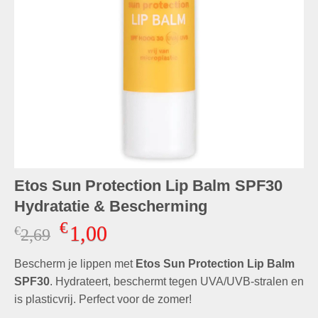
Etos Sun Protection Lip Balm SPF30
Hydratatie & Bescherming
€
1,00
€
Oorspronkelijke
Huidige
2,69
prijs
prijs
Bescherm je lippen met
was:
is:
Etos Sun Protection Lip Balm
€2,69.
€1,00.
SPF30
. Hydrateert, beschermt tegen UVA/UVB-stralen en
is plasticvrij. Perfect voor de zomer!