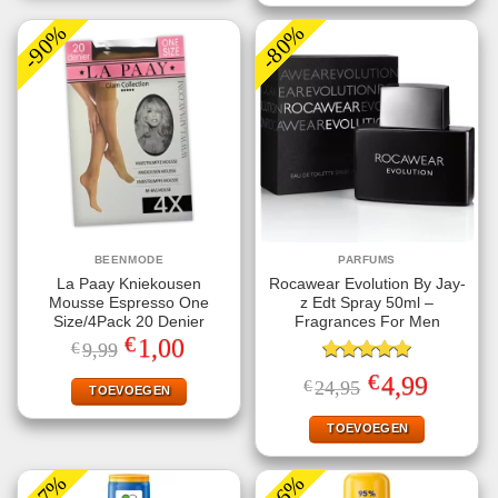
-90%
-80%
BEENMODE
PARFUMS
La Paay Kniekousen
Rocawear Evolution By Jay-
Mousse Espresso One
z Edt Spray 50ml –
Size/4Pack 20 Denier
Fragrances For Men
€
Oorspronkelijke
Huidige
1,00
€
9,99
prijs
prijs
was:
is:
Gewaardeerd
€
Oorspronkelijke
Huidige
4,99
€
24,95
€9,99.
€1,00.
TOEVOEGEN
5.00
uit 5
prijs
prijs
was:
is:
€24,95.
€4,99.
TOEVOEGEN
-57%
-56%