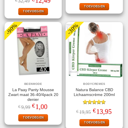
12,49
€
32,49
4.60
uit 5
was:
is:
prijs
prijs
€23,95.
€12,95.
TOEVOEGEN
was:
is:
€32,49.
€12,49.
TOEVOEGEN
-90%
-30%
BEENMODE
BODYCREMES
La Paay Panty Mousse
Natura Balance CBD
Zwart maat 36-40/4pack 20
Lichaamscrème 200ml
denier
€
Oorspronkelijke
Huidige
1,00
€
9,99
Gewaardeerd
prijs
prijs
€
Oorspronkelijke
Huidige
13,95
€
19,95
4.67
uit 5
was:
is:
prijs
prijs
€9,99.
€1,00.
TOEVOEGEN
was:
is:
€19,95.
€13,95.
TOEVOEGEN