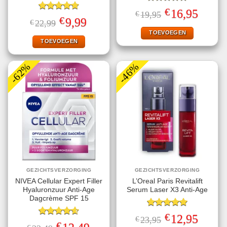
Gewaardeerd
€
Oorspronkelijke
Huidige
16,95
€
19,95
5.00
uit 5
Gewaardeerd
prijs
prijs
€
Oorspronkelijke
Huidige
9,99
€
22,99
4.75
uit 5
was:
is:
prijs
prijs
€19,95.
€16,95.
TOEVOEGEN
was:
is:
€22,99.
€9,99.
TOEVOEGEN
-62%
-46%
GEZICHTSVERZORGING
GEZICHTSVERZORGING
NIVEA Cellular Expert Filler
L’Oreal Paris Revitalift
Hyaluronzuur Anti-Age
Serum Laser X3 Anti-Age
Dagcrème SPF 15
Gewaardeerd
€
Oorspronkelijke
Huidige
12,95
€
23,95
5.00
uit 5
Gewaardeerd
prijs
prijs
€
Oorspronkelijke
Huidige