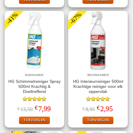
-41%
-67%
BADKAMER
WOONKAMER
HG Schimmelreiniger Spray
HG Interieurreiniger 500ml
500ml Krachtig &
Krachtige reiniger voor elk
Doeltreffend
oppervlak
Gewaardeerd
Gewaardeerd
€
€
Oorspronkelijke
Huidige
Oorspronkelijke
Huidige
7,99
2,95
€
13,50
€
8,95
4.75
uit 5
5.00
uit 5
prijs
prijs
prijs
prijs
was:
is:
was:
is:
€13,50.
€7,99.
€8,95.
€2,95.
TOEVOEGEN
TOEVOEGEN