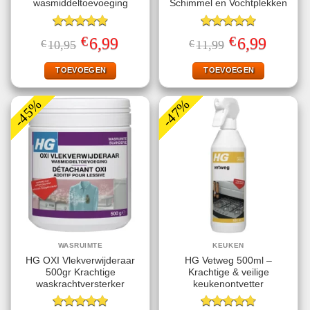
wasmiddeltoevoeging
Schimmel en Vochtplekken
Gewaardeerd
Gewaardeerd
€
€
Oorspronkelijke
Huidige
Oorspronkelijke
Huidige
6,99
6,99
€
10,95
€
11,99
4.89
uit 5
4.80
uit 5
prijs
prijs
prijs
prijs
was:
is:
was:
is:
€10,95.
€6,99.
€11,99.
€6,99.
TOEVOEGEN
TOEVOEGEN
-45%
-47%
WASRUIMTE
KEUKEN
HG OXI Vlekverwijderaar
HG Vetweg 500ml –
500gr Krachtige
Krachtige & veilige
waskrachtversterker
keukenontvetter