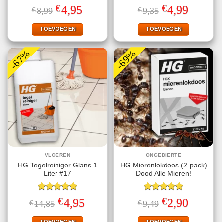
Gewaardeerd
Gewaardeerd
€
€
Oorspronkelijke
Huidige
Oorspronkelijke
Huidige
4,95
4,99
€
8,99
€
9,35
5.00
uit 5
4.70
uit 5
prijs
prijs
prijs
prijs
was:
is:
was:
is:
€8,99.
€4,95.
€9,35.
€4,99.
TOEVOEGEN
TOEVOEGEN
-67%
-69%
VLOEREN
ONGEDIERTE
HG Tegelreiniger Glans 1
HG Mierenlokdoos (2-pack)
Liter #17
Dood Alle Mieren!
Gewaardeerd
Gewaardeerd
€
€
Oorspronkelijke
Huidige
Oorspronkelijke
Huidige
4,95
2,90
€
14,85
€
9,49
5.00
uit 5
5.00
uit 5
prijs
prijs
prijs
prijs
was:
is:
was:
is:
€14,85.
€4,95.
€9,49.
€2,90.
TOEVOEGEN
TOEVOEGEN