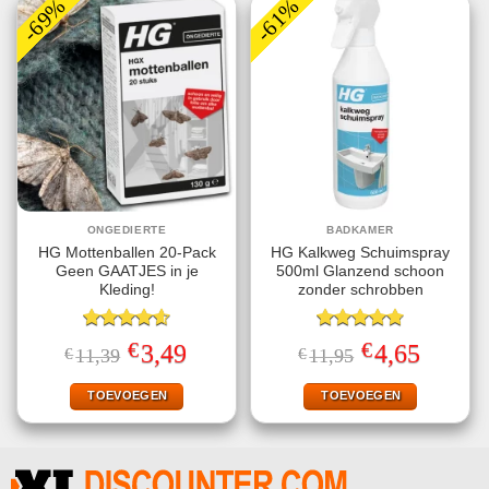
-69%
-61%
ONGEDIERTE
BADKAMER
HG Mottenballen 20-Pack
HG Kalkweg Schuimspray
Geen GAATJES in je
500ml Glanzend schoon
Kleding!
zonder schrobben
Gewaardeerd
Gewaardeerd
€
€
Oorspronkelijke
Huidige
Oorspronkelijke
Huidige
3,49
4,65
€
11,39
€
11,95
4.63
uit 5
4.80
uit 5
prijs
prijs
prijs
prijs
was:
is:
was:
is:
€11,39.
€3,49.
€11,95.
€4,65.
TOEVOEGEN
TOEVOEGEN