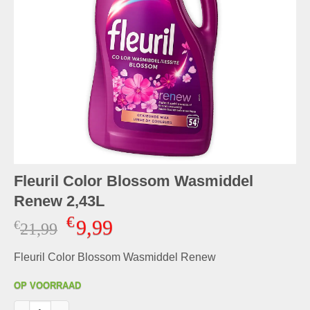
Fleuril Color Blossom Wasmiddel
Renew 2,43L
€
9,99
€
Oorspronkelijke
Huidige
21,99
prijs
prijs
Fleuril Color Blossom Wasmiddel Renew
was:
is:
€21,99.
€9,99.
OP VOORRAAD
Fleuril Color Blossom Wasmiddel Renew 2,43L aantal