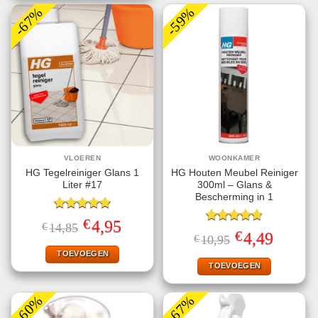
-67%
-59%
VLOEREN
WOONKAMER
HG Tegelreiniger Glans 1
HG Houten Meubel Reiniger
Liter #17
300ml – Glans &
Bescherming in 1
Gewaardeerd
€
Oorspronkelijke
Huidige
4,95
€
14,85
5.00
uit 5
Gewaardeerd
prijs
prijs
€
Oorspronkelijke
Huidige
4,49
€
10,95
4.75
uit 5
was:
is:
prijs
prijs
€14,85.
€4,95.
TOEVOEGEN
was:
is:
€10,95.
€4,49.
TOEVOEGEN
-60%
-67%