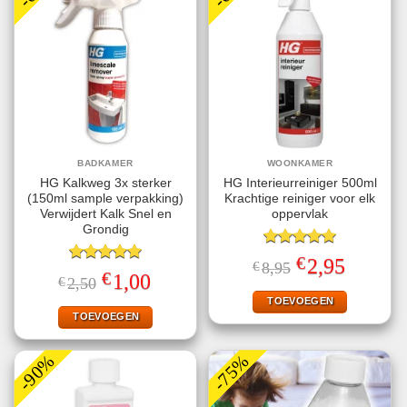
BADKAMER
WOONKAMER
HG Kalkweg 3x sterker
HG Interieurreiniger 500ml
(150ml sample verpakking)
Krachtige reiniger voor elk
Verwijdert Kalk Snel en
oppervlak
Grondig
Gewaardeerd
€
Oorspronkelijke
Huidige
2,95
€
8,95
5.00
uit 5
Gewaardeerd
prijs
prijs
€
Oorspronkelijke
Huidige
1,00
€
2,50
5.00
uit 5
was:
is:
prijs
prijs
€8,95.
€2,95.
TOEVOEGEN
was:
is:
€2,50.
€1,00.
TOEVOEGEN
-90%
-75%