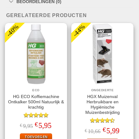
BEOORDELINGEN (0)
GERELATEERDE PRODUCTEN
-40%
-44%
ECO
ONGEDIERTE
HG ECO Koffiemachine
HGX Muizenval
Ontkalker 500ml Natuurlijk &
Herbruikbare en
krachtig
Hygiënische
Muizenbestrijding
Gewaardeerd
€
Oorspronkelijke
Huidige
5,95
€
9,95
5.00
uit 5
Gewaardeerd
prijs
prijs
€
Oorspronkelijke
Huidige
5,99
€
10,66
4.47
uit 5
was:
is:
prijs
prijs
€9,95.
€5,95.
TOEVOEGEN
was:
is: