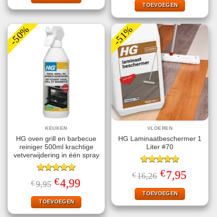
€10,66.
€5,99.
TOEVOEGEN
-50%
-51%
KEUKEN
VLOEREN
HG oven grill en barbecue
HG Laminaatbeschermer 1
reiniger 500ml krachtige
Liter #70
vetverwijdering in één spray
Gewaardeerd
€
Oorspronkelijke
Huidige
7,95
€
16,26
5.00
uit 5
Gewaardeerd
prijs
prijs
€
Oorspronkelijke
Huidige
4,99
€
9,95
5.00
uit 5
was:
is:
prijs
prijs
€16,26.
€7,95.
TOEVOEGEN
was:
is:
€9,95.
€4,99.
TOEVOEGEN