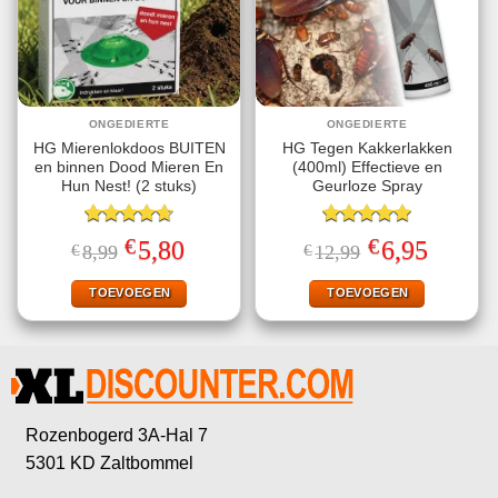
ONGEDIERTE
ONGEDIERTE
HG Mierenlokdoos BUITEN
HG Tegen Kakkerlakken
en binnen Dood Mieren En
(400ml) Effectieve en
Hun Nest! (2 stuks)
Geurloze Spray
Gewaardeerd
Gewaardeerd
€
€
Oorspronkelijke
Huidige
Oorspronkelijke
Huidige
5,80
6,95
€
8,99
€
12,99
4.67
uit 5
5.00
uit 5
prijs
prijs
prijs
prijs
was:
is:
was:
is:
€8,99.
€5,80.
€12,99.
€6,95.
TOEVOEGEN
TOEVOEGEN
Rozenbogerd 3A-Hal 7
5301 KD Zaltbommel