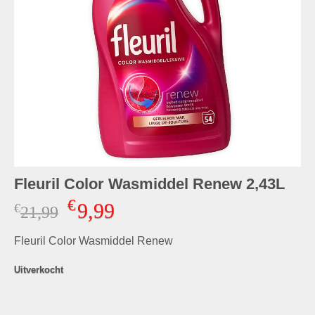
Fleuril Color Wasmiddel Renew 2,43L
€
9,99
€
Oorspronkelijke
Huidige
21,99
prijs
prijs
Fleuril Color Wasmiddel Renew
was:
is:
€21,99.
€9,99.
Uitverkocht