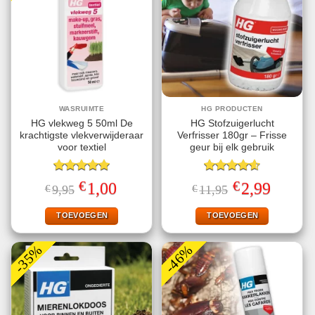
WASRUIMTE
HG PRODUCTEN
HG vlekweg 5 50ml De
HG Stofzuigerlucht
krachtigste vlekverwijderaar
Verfrisser 180gr – Frisse
voor textiel
geur bij elk gebruik
Gewaardeerd
Gewaardeerd
€
€
Oorspronkelijke
Huidige
Oorspronkelijke
Huidige
1,00
2,99
€
9,95
€
11,95
5.00
uit 5
4.57
uit 5
prijs
prijs
prijs
prijs
was:
is:
was:
is:
€9,95.
€1,00.
€11,95.
€2,99.
TOEVOEGEN
TOEVOEGEN
-35%
-46%