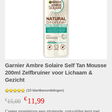
Garnier Ambre Solaire Self Tan Mousse
200ml Zelfbruiner voor Lichaam &
Gezicht
(
10
klantbeoordelingen)
Gewaardeerd
9
€
11,99
€
Oorspronkelijke
Huidige
15,00
4.67
op 5
gebaseerd
prijs
prijs
op
klant
Creëer moeiteloos een stralende, natuurlijke teint met