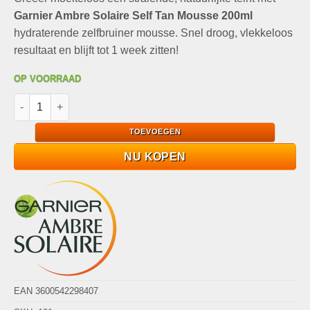
was:
is:
waarderingen
€15,00.
€11,99.
Garnier Ambre Solaire Self Tan Mousse 200ml
hydraterende zelfbruiner mousse. Snel droog, vlekkeloos
resultaat en blijft tot 1 week zitten!
OP VOORRAAD
Garnier Ambre Solaire Self Tan Mousse 200ml Zelfbruiner voor
TOEVOEGEN
NU KOPEN
EAN 3600542298407