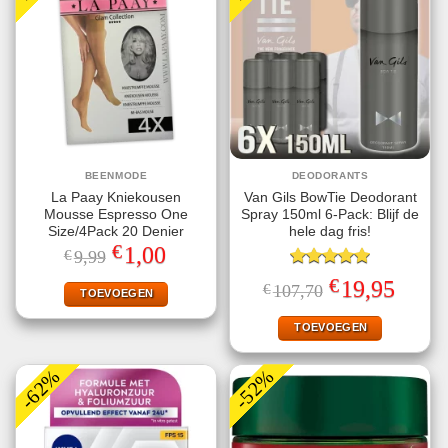
BEENMODE
DEODORANTS
La Paay Kniekousen
Van Gils BowTie Deodorant
Mousse Espresso One
Spray 150ml 6-Pack: Blijf de
Size/4Pack 20 Denier
hele dag fris!
€
Oorspronkelijke
Huidige
1,00
€
9,99
prijs
prijs
was:
is:
Gewaardeerd
€
Oorspronkelijke
Huidige
19,95
€
107,70
€9,99.
€1,00.
TOEVOEGEN
5.00
uit 5
prijs
prijs
was:
is:
€107,70.
€19,95.
TOEVOEGEN
-62%
-52%