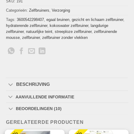
SKU:
191
Categorieën:
Zelfbruiners
,
Verzorging
Tags:
3600542298407
,
egaal bruinen
,
gezicht en lichaam zelfbruiner
,
hydraterende zelfbruiner
,
kokoswater zelfbruiner
,
langdurige
zelfbruiner
,
natuurlijke teint
,
streeploze zelfbruiner
,
zelfbruinende
mousse
,
zelfbruiner
,
zelfbruiner zonder vlekken
BESCHRIJVING
AANVULLENDE INFORMATIE
BEOORDELINGEN (10)
GERELATEERDE PRODUCTEN