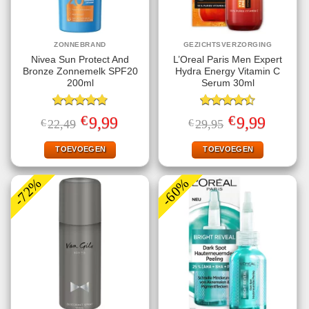
ZONNEBRAND
GEZICHTSVERZORGING
Nivea Sun Protect And
L’Oreal Paris Men Expert
Bronze Zonnemelk SPF20
Hydra Energy Vitamin C
200ml
Serum 30ml
Gewaardeerd
Gewaardeerd
€
€
Oorspronkelijke
Huidige
Oorspronkelijke
Huidige
9,99
9,99
€
22,49
€
29,95
4.78
uit 5
4.50
uit 5
prijs
prijs
prijs
prijs
was:
is:
was:
is:
€22,49.
€9,99.
€29,95.
€9,99.
TOEVOEGEN
TOEVOEGEN
-72%
-60%