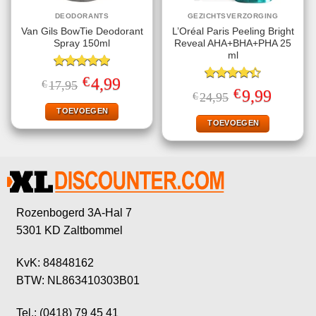
DEODORANTS
GEZICHTSVERZORGING
Van Gils BowTie Deodorant
L’Oréal Paris Peeling Bright
Spray 150ml
Reveal AHA+BHA+PHA 25
ml
Gewaardeerd
€
Oorspronkelijke
Huidige
4,99
€
17,95
5.00
uit 5
Gewaardeerd
prijs
prijs
€
Oorspronkelijke
Huidige
9,99
€
24,95
4.40
uit 5
was:
is:
prijs
prijs
€17,95.
€4,99.
TOEVOEGEN
was:
is:
€24,95.
€9,99.
TOEVOEGEN
Rozenbogerd 3A-Hal 7
5301 KD Zaltbommel
KvK: 84848162
BTW: NL863410303B01
Tel.: (0418) 79 45 41