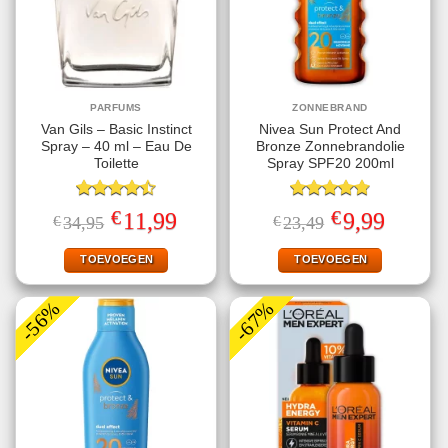
PARFUMS
ZONNEBRAND
Van Gils – Basic Instinct
Nivea Sun Protect And
Spray – 40 ml – Eau De
Bronze Zonnebrandolie
Toilette
Spray SPF20 200ml
Gewaardeerd
Gewaardeerd
€
€
Oorspronkelijke
Huidige
Oorspronkelijke
Huidige
11,99
9,99
€
34,95
€
23,49
4.50
uit 5
4.78
uit 5
prijs
prijs
prijs
prijs
was:
is:
was:
is:
€34,95.
€11,99.
€23,49.
€9,99.
TOEVOEGEN
TOEVOEGEN
-56%
-67%