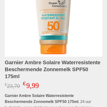
Garnier Ambre Solaire Waterresistente
Beschermende Zonnemelk SPF50
175ml
€
9,99
€
Oorspronkelijke
Huidige
23,70
prijs
prijs
Garnier Ambre Solaire Waterresistente
was:
is:
€23,70.
€9,99.
Beschermende Zonnemelk SPF50 175ml
. 24 uur