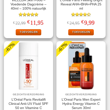
WELEDA Skin Food –
L’Oréal Paris Peeling Bright
Voedende Dagcrème –
Reveal AHA+BHA+PHA 25
40ml – 100% natuurlijk
ml
Gewaardeerd
Gewaardeerd
€
€
Oorspronkelijke
Huidige
Oorspronkelijke
Huidige
11,95
9,99
€
22,99
€
24,95
5.00
uit 5
4.40
uit 5
prijs
prijs
prijs
prijs
was:
is:
was:
is:
€22,99.
€11,95.
€24,95.
€9,99.
TOEVOEGEN
TOEVOEGEN
-67%
-67%
GEZICHTSVERZORGING
GEZICHTSVERZORGING
L’Oréal Paris Revitalift
L’Oreal Paris Men Expert
Clinical Anti-UV Fluid SPF
Hydra Energy Vitamin C
50 en Vitamine C
Serum 30ml