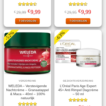
Gewaardeerd
Gewaardeerd
€
€
Oorspronkelijke
Huidige
Oorspronkelijke
Huidige
9,99
9,99
€
29,99
€
29,95
4.50
uit 5
4.50
uit 5
prijs
prijs
prijs
prijs
was:
is:
was:
is:
€29,99.
€9,99.
€29,95.
€9,99.
TOEVOEGEN
TOEVOEGEN
-52%
-63%
VERZORGING
GEZICHTSVERZORGING
WELEDA – Verstevigende
L’Oréal Paris Age Expert
Nachtcrème – Granaatappel
45+ Anti Rimpel Dagcrème
& Maca – 40ml – 100%
– 50 ml
natuurlijk
Gewaardeerd