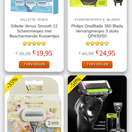
GILLETTE VENUS
SCHEERKOPPEN & -BLADEN
Gillette Venus Smooth 12
Philips OneBlade 360 Blade
Scheermesjes met
Vervangmesjes 3 stuks
Beschermende Kussentjes
QP430/50
Gewaardeerd
Gewaardeerd
€
€
Oorspronkelijke
Huidige
Oorspronkelijke
Huidige
19,95
24,95
€
39,99
€
40,99
5.00
uit 5
4.50
uit 5
prijs
prijs
prijs
prijs
was:
is:
was:
is:
€39,99.
€19,95.
€40,99.
€24,95.
TOEVOEGEN
TOEVOEGEN
-35%
-50%