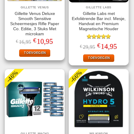
GILLETTE VENUS
GILLETTE LABS
Gillette Venus Deluxe
Gillette Labs met
Smooth Sensitive
Exfoliërende Bar incl. Mesje,
Scheermesjes Rifle Paper
Handvat en Premium
Co. Editie, 3 Stuks Met
Magnetische Houder
microkam
€
Oorspronkelijke
Huidige
10,95
€
16,95
Gewaardeerd
prijs
prijs
€
Oorspronkelijke
Huidige
14,95
€
29,95
5.00
uit 5
was:
is:
prijs
prijs
€16,95.
€10,95.
TOEVOEGEN
was:
is:
€29,95.
€14,95.
TOEVOEGEN
-46%
-66%
GILLETTE MACH3
WILKINSON