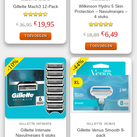
Wilkinson Hydro 5 Skin
Gillette Mach3 12-Pack
Protection – Navulmesjes –
4 stuks
Gewaardeerd
€
Oorspronkelijke
Huidige
19,95
€
36,95
4.50
uit 5
prijs
prijs
Gewaardeerd
was:
is:
€
Oorspronkelijke
Huidige
6,49
€
18,89
€36,95.
€19,95.
4.67
uit 5
TOEVOEGEN
prijs
prijs
was:
is:
€18,89.
€6,49.
TOEVOEGEN
-10%
-44%
GILLETTE INTIMATE
GILLETTE VENUS
Gillette Intimate
Gillette Venus Smooth 8-
Navulmesjes 6 stuks
pack