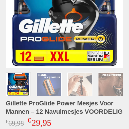
Gillette ProGlide Power Mesjes Voor
Mannen – 12 Navulmesjes VOORDELIG
€
29,95
€
Oorspronkelijke
Huidige
69,98