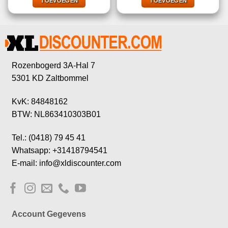
€28,78.
€15,95.
€21,99.
€9,99.
TOEVOEGEN
TOEVOEGEN
Rozenbogerd 3A-Hal 7
5301 KD Zaltbommel
KvK: 84848162
BTW: NL863410303B01
Tel.: (0418) 79 45 41
Whatsapp: +31418794541
E-mail: info@xldiscounter.com
Account Gegevens