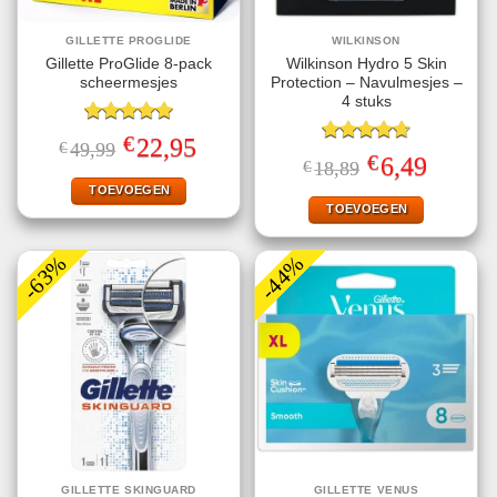
GILLETTE PROGLIDE
WILKINSON
Gillette ProGlide 8-pack
Wilkinson Hydro 5 Skin
scheermesjes
Protection – Navulmesjes –
4 stuks
Gewaardeerd
€
Oorspronkelijke
Huidige
22,95
€
49,99
5.00
uit 5
Gewaardeerd
prijs
prijs
€
Oorspronkelijke
Huidige
6,49
€
18,89
4.67
uit 5
was:
is:
prijs
prijs
€49,99.
€22,95.
TOEVOEGEN
was:
is:
€18,89.
€6,49.
TOEVOEGEN
-63%
-44%
GILLETTE SKINGUARD
GILLETTE VENUS