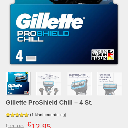
Gillette ProShield Chill – 4 St.
(
1
klantbeoordeling)
Gewaardeerd
1
€
12,95
€
Oorspronkelijke
Huidige
21,99
5.00
op 5