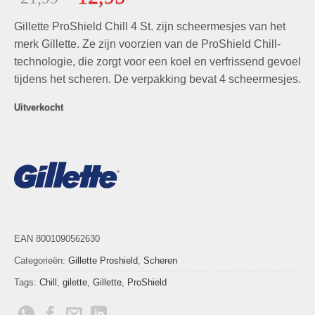
gebaseerd
prijs
prijs
op
klant
Gillette ProShield Chill 4 St. zijn scheermesjes van het
was:
is:
waardering
€21,99.
€12,95.
merk Gillette. Ze zijn voorzien van de ProShield Chill-
technologie, die zorgt voor een koel en verfrissend gevoel
tijdens het scheren. De verpakking bevat 4 scheermesjes.
Uitverkocht
EAN 8001090562630
Categorieën:
Gillette Proshield
,
Scheren
Tags:
Chill
,
gilette
,
Gillette
,
ProShield