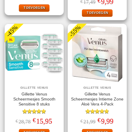
€
9,99
€
17,49
5.00
uit 5
was:
is:
prijs
prijs
€28,69.
€13,95.
TOEVOEGEN
was:
is:
€17,49.
€9,99.
TOEVOEGEN
-45%
-55%
GILLETTE VENUS
GILLETTE VENUS
Gillette Venus
Gillette Venus
Scheermesjes Smooth
Scheermesjes Intieme Zone
Sensitive 8 stuks
Aloë Vera 4-Pack
Gewaardeerd
Gewaardeerd
€
€
Oorspronkelijke
Huidige
Oorspronkelijke
Huidige
15,95
9,99
€
28,78
€
21,99
5.00
uit 5
4.75
uit 5
prijs
prijs
prijs
prijs
was:
is:
was:
is: