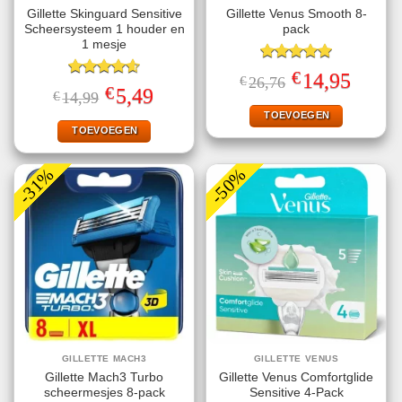
Gillette Skinguard Sensitive
Gillette Venus Smooth 8-
Scheersysteem 1 houder en
pack
1 mesje
Gewaardeerd
€
Oorspronkelijke
Huidige
14,95
€
26,76
5.00
uit 5
Gewaardeerd
prijs
prijs
€
Oorspronkelijke
Huidige
5,49
€
14,99
4.60
uit 5
was:
is:
prijs
prijs
€26,76.
€14,95.
TOEVOEGEN
was:
is:
€14,99.
€5,49.
TOEVOEGEN
-31%
-50%
GILLETTE MACH3
GILLETTE VENUS
Gillette Mach3 Turbo
Gillette Venus Comfortglide
scheermesjes 8-pack
Sensitive 4-Pack