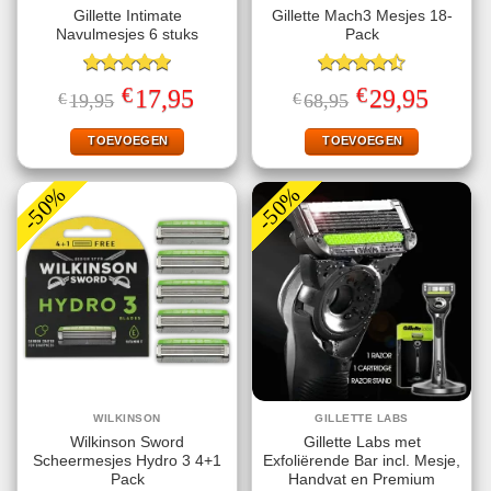
Gillette Intimate
Gillette Mach3 Mesjes 18-
Navulmesjes 6 stuks
Pack
Gewaardeerd
Gewaardeerd
€
€
Oorspronkelijke
Huidige
Oorspronkelijke
Huidige
17,95
29,95
€
19,95
€
68,95
5.00
uit 5
4.50
uit 5
prijs
prijs
prijs
prijs
was:
is:
was:
is:
€19,95.
€17,95.
€68,95.
€29,95.
TOEVOEGEN
TOEVOEGEN
-50%
-50%
WILKINSON
GILLETTE LABS
Wilkinson Sword
Gillette Labs met
Scheermesjes Hydro 3 4+1
Exfoliërende Bar incl. Mesje,
Pack
Handvat en Premium