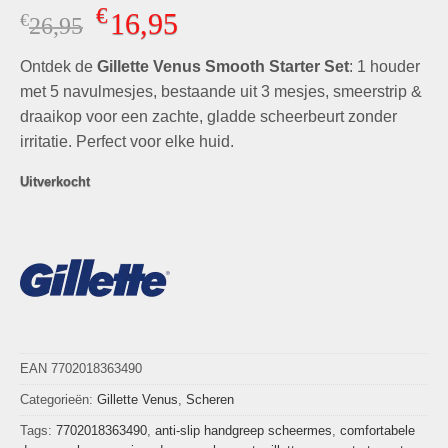
Gewaardeerd
4
€
16,95
€
Oorspronkelijke
Huidige
26,95
4.75
op 5
gebaseerd
prijs
prijs
op
klant
Ontdek de
was:
Gillette Venus Smooth Starter Set
is:
: 1 houder
waarderingen
€26,95.
€16,95.
met 5 navulmesjes, bestaande uit 3 mesjes, smeerstrip &
draaikop voor een zachte, gladde scheerbeurt zonder
irritatie. Perfect voor elke huid.
Uitverkocht
EAN 7702018363490
Categorieën:
Gillette Venus
,
Scheren
Tags:
7702018363490
,
anti-slip handgreep scheermes
,
comfortabele