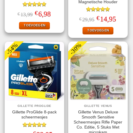
Magnetische Houder
Gewaardeerd
€
Oorspronkelijke
Huidige
6,98
€
13,99
5.00
uit 5
Gewaardeerd
prijs
prijs
€
Oorspronkelijke
Huidige
14,95
€
29,95
5.00
uit 5
was:
is:
prijs
prijs
€13,99.
€6,98.
TOEVOEGEN
was:
is:
€29,95.
€14,95.
TOEVOEGEN
-54%
-30%
GILLETTE PROGLIDE
GILLETTE VENUS
Gillette ProGlide 8-pack
Gillette Venus Deluxe
scheermesjes
Smooth Sensitive
Scheermesjes Rifle Paper
Co. Editie, 5 Stuks Met
Gewaardeerd
microkam
Oorspronkelijke
Huidige