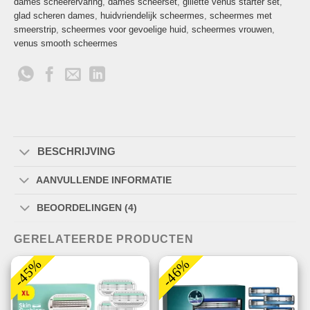
dames scheerervaring
,
dames scheerset
,
gillette venus starter set
,
glad scheren dames
,
huidvriendelijk scheermes
,
scheermes met
smeerstrip
,
scheermes voor gevoelige huid
,
scheermes vrouwen
,
venus smooth scheermes
BESCHRIJVING
AANVULLENDE INFORMATIE
BEOORDELINGEN (4)
GERELATEERDE PRODUCTEN
-45%
-46%