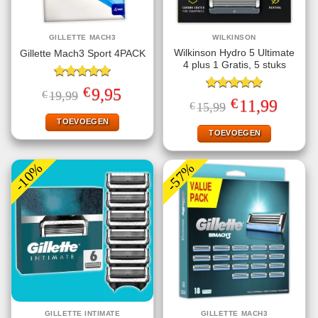
GILLETTE MACH3
WILKINSON
Wilkinson Hydro 5 Ultimate
Gillette Mach3 Sport 4PACK
4 plus 1 Gratis, 5 stuks
Gewaardeerd
€
Oorspronkelijke
Huidige
9,95
€
19,99
5.00
uit 5
Gewaardeerd
prijs
prijs
€
Oorspronkelijke
Huidige
11,99
€
15,99
5.00
uit 5
was:
is:
prijs
prijs
€19,99.
€9,95.
TOEVOEGEN
was:
is:
€15,99.
€11,99.
TOEVOEGEN
-10%
-57%
GILLETTE INTIMATE
GILLETTE MACH3