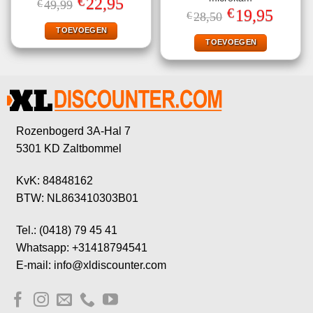
€
22,95
€
49,99
5.00
uit 5
prijs
prijs
€
Oorspronkelijke
Huidige
19,95
€
28,50
was:
is:
prijs
prijs
€49,99.
€22,95.
TOEVOEGEN
was:
is:
€28,50.
€19,95.
TOEVOEGEN
Rozenbogerd 3A-Hal 7
5301 KD Zaltbommel
KvK: 84848162
BTW: NL863410303B01
Tel.: (0418) 79 45 41
Whatsapp: +31418794541
E-mail: info@xldiscounter.com