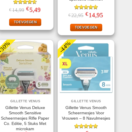
€
Gewaardeerd
Oorspronkelijke
5,49
Huidige
14,99
€
prijs
prijs
4.60
uit 5
€
Gewaardeerd
Oorspronkelijke
14,95
Huidige
22,95
€
was:
is:
prijs
prijs
5.00
uit 5
€14,99.
€5,49.
was:
is:
TOEVOEGEN
€22,95.
€14,95.
TOEVOEGEN
-30%
-44%
GILLETTE VENUS
GILLETTE VENUS
Gillette Venus Deluxe
Gillette Venus Smooth
Smooth Sensitive
Scheermesjes Voor
Scheermesjes Rifle Paper
Vrouwen – 8 Navulmesjes
Co. Editie, 5 Stuks Met
microkam