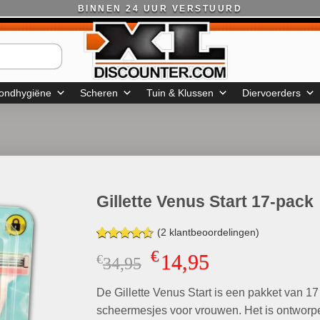
BINNEN 24 UUR VERSTUURD
ondhygiëne
Scheren
Tuin & Klussen
Diervoerders
Gillette Venus Start 17-pack
(
2
klantbeoordelingen)
Gewaardeerd
2
€
14,95
€
Oorspronkelijke
Huidige
34,95
4.50
op 5
gebaseerd
prijs
prijs
op
klant
De Gillette Venus Start is een pakket van 17
was:
is:
waarderingen
€34,95.
€14,95.
scheermesjes voor vrouwen. Het is ontwor