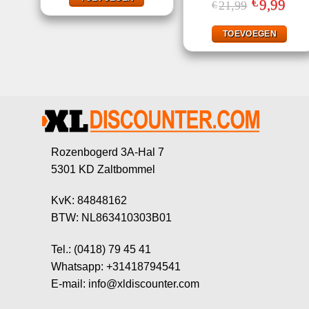
€
Gewaardeerd
Oorspronkeli
9,99
Huid
21,99
€
prijs
prijs
4.75
uit 5
was:
is:
€21,99.
€9,99
TOEVOEGEN
Rozenbogerd 3A-Hal 7
5301 KD Zaltbommel
KvK: 84848162
BTW: NL863410303B01
Tel.: (0418) 79 45 41
Whatsapp: +31418794541
E-mail: info@xldiscounter.com