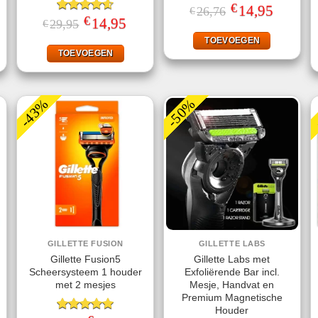
€
Gewaardeerd
Oorspronkelijke
14,95
Huidige
26,76
€
prijs
prijs
€
5.00
uit 5
jke
ige
Gewaardeerd
Oorspronkelijke
14,95
Huidige
29,95
€
was:
is:
prijs
prijs
4.57
uit 5
€26,76.
€14,95.
was:
is:
TOEVOEGEN
.
€29,95.
€14,95.
TOEVOEGEN
-43%
-50%
GILLETTE FUSION
GILLETTE LABS
Gillette Fusion5
Gillette Labs met
Scheersysteem 1 houder
Exfoliërende Bar incl.
met 2 mesjes
Mesje, Handvat en
Premium Magnetische
Houder