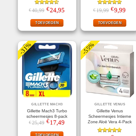
€
€
Gewaardeerd
Oorspronkelijke
24,95
Huidige
Gewaardeerd
Oorspronkeli
9,99
Huid
40,99
19,99
€
€
prijs
prijs
prijs
prijs
4.50
uit 5
5.00
uit 5
was:
is:
was:
is:
€40,99.
€24,95.
€19,99.
€9,99
TOEVOEGEN
TOEVOEGEN
-31%
-55%
GILLETTE MACH3
GILLETTE VENUS
Gillette Mach3 Turbo
Gillette Venus
scheermesjes 8-pack
Scheermesjes Intieme
€
Oorspronkelijke
17,49
Huidige
Zone Aloë Vera 4-Pack
25,49
€
prijs
prijs
was:
is:
€25,49.
€17,49.
TOEVOEGEN