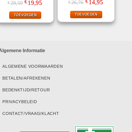
€
€
Gewaardeerd
Oorspronkelijke
14,95
Huidige
Oorspronkelijke
19,95
Huidige
26,76
€
28,50
€
prijs
prijs
5.00
uit 5
prijs
prijs
was:
is:
was:
is:
€26,76.
€14,95.
€28,50.
€19,95.
TOEVOEGEN
TOEVOEGEN
Algemene Informatie
ALGEMENE VOORWAARDEN
BETALEN/AFREKENEN
BEDENKTIJD/RETOUR
PRIVACYBELEID
CONTACT/VRAAG/KLACHT