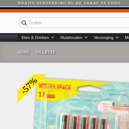
Ga
GRATIS VERZENDING NL-BE VANAF 50 EURO
naar
inhoud
Producten
zoeken
Eten & Drinken
Huishouden
Verzorging
M
HOME
GILLETTE
-
-57%