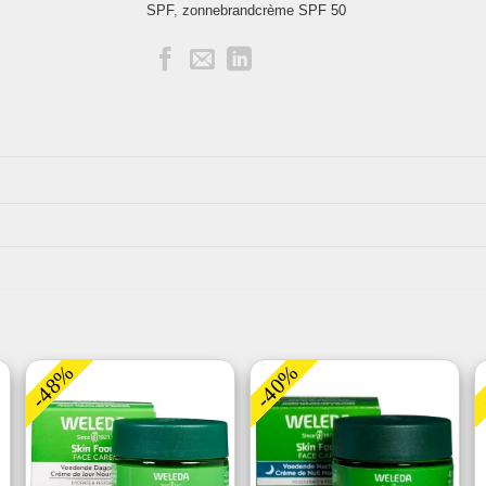
SPF
,
zonnebrandcrème SPF 50
-48%
-40%