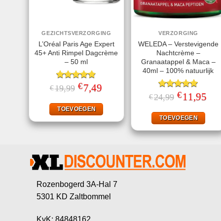
GEZICHTSVERZORGING
VERZORGING
L’Oréal Paris Age Expert
WELEDA – Verstevigende
45+ Anti Rimpel Dagcrème
Nachtcrème –
– 50 ml
Granaatappel & Maca –
40ml – 100% natuurlijk
€
Gewaardeerd
Oorspronkelijke
7,49
Huidige
19,99
€
prijs
prijs
4.80
uit 5
€
Gewaardeerd
Oorspronkelij
11,95
Huid
24,99
€
was:
is:
prijs
prijs
5.00
uit 5
€19,99.
€7,49.
was:
is:
TOEVOEGEN
€24,99.
€11,
TOEVOEGEN
Rozenbogerd 3A-Hal 7
5301 KD Zaltbommel
KvK: 84848162