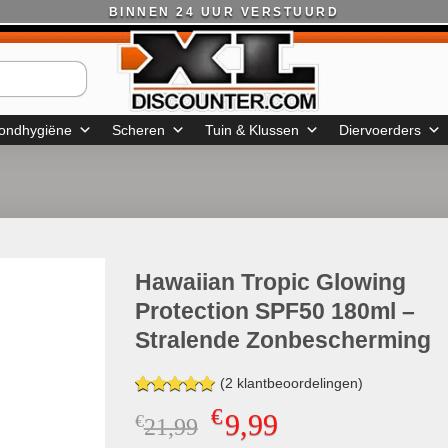
BINNEN 24 UUR VERSTUURD
ondhygiëne
Scheren
Tuin & Klussen
Diervoerders
Hawaiian Tropic Glowing
Protection SPF50 180ml –
Stralende Zonbescherming
(
2
klantbeoordelingen)
Gewaardeerd
2
€
9,99
€
Oorspronkelijke
Huidige
21,99
5.00
op 5
gebaseerd
prijs
prijs