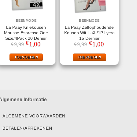
BEENMODE
BEENMODE
La Paay Kniekousen
La Paay Zelfophoudende
Mousse Espresso One
Kousen Wit L-XL/1P Lycra
Size/4Pack 20 Denier
15 Dernier
€
€
Oorspronkelijke
1,00
Huidige
Oorspronkelijke
1,00
Huidige
9,99
9,99
€
€
prijs
prijs
prijs
prijs
was:
is:
was:
is:
€9,99.
€1,00.
€9,99.
€1,00.
TOEVOEGEN
TOEVOEGEN
Algemene Informatie
ALGEMENE VOORWAARDEN
BETALEN/AFREKENEN