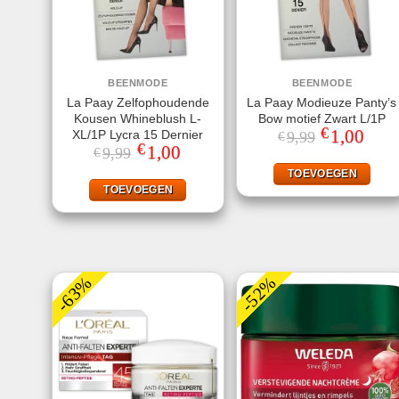
BEENMODE
BEENMODE
La Paay Zelfophoudende
La Paay Modieuze Panty’s
Kousen Whineblush L-
Bow motief Zwart L/1P
€
Oorspronkeli
1,00
Huidi
XL/1P Lycra 15 Dernier
9,99
€
prijs
prijs
€
Oorspronkelijke
1,00
Huidige
9,99
€
was:
is:
prijs
prijs
€9,99.
€1,00
was:
is:
TOEVOEGEN
€9,99.
€1,00.
TOEVOEGEN
-63%
-52%