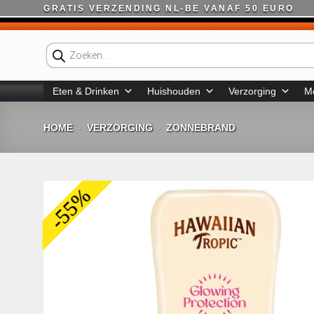
Ga
GRATIS VERZENDING NL-BE VANAF 50 EURO
naar
inhoud
Producten
zoeken
Eten & Drinken
Huishouden
Verzorging
M
HOME
VERZORGING
ZONNEBRAND
-
-
-55%