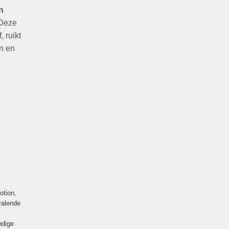
n
 Deze
 ruikt
n en
otion
,
ralende
ndige