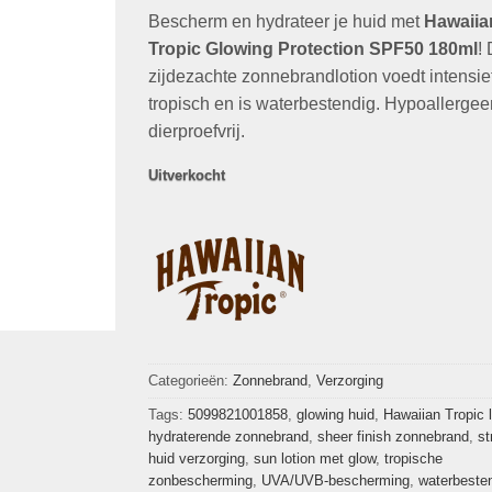
op
klant
Bescherm en hydrateer je huid met
was:
is:
Hawaiia
waarderingen
€21,99.
€9,99.
Tropic Glowing Protection SPF50
180ml
!
zijdezachte zonnebrandlotion voedt intensief,
tropisch en is waterbestendig. Hypoallergee
dierproefvrij.
Uitverkocht
Categorieën:
Zonnebrand
,
Verzorging
Tags:
5099821001858
,
glowing huid
,
Hawaiian Tropic l
hydraterende zonnebrand
,
sheer finish zonnebrand
,
st
huid verzorging
,
sun lotion met glow
,
tropische
zonbescherming
,
UVA/UVB-bescherming
,
waterbeste