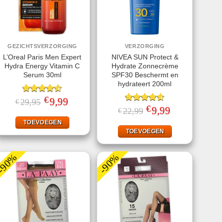
GEZICHTSVERZORGING
VERZORGING
L’Oreal Paris Men Expert
NIVEA SUN Protect &
Hydra Energy Vitamin C
Hydrate Zonnecrème
Serum 30ml
SPF30 Beschermt en
hydrateert 200ml
€
Gewaardeerd
Oorspronkelijke
9,99
Huidige
29,95
€
prijs
prijs
4.50
uit 5
€
Gewaardeerd
Oorspronkelijke
9,99
Huidige
22,99
€
was:
is:
prijs
prijs
4.56
uit 5
€29,95.
€9,99.
was:
is:
TOEVOEGEN
€22,99.
€9,99.
TOEVOEGEN
-90%
-90%