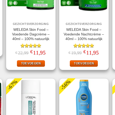
GEZICHTSVERZORGING
GEZICHTSVERZORGING
WELEDA Skin Food –
WELEDA Skin Food –
Voedende Dagcrème –
Voedende Nachtcrème –
jke
ge
40ml – 100% natuurlijk
40ml – 100% natuurlijk
.
€
€
Gewaardeerd
Oorspronkelijke
11,95
Huidige
Gewaardeerd
Oorspronkelijke
11,95
Huidige
22,99
19,99
€
€
prijs
prijs
prijs
prijs
5.00
uit 5
5.00
uit 5
was:
is:
was:
is:
€22,99.
€11,95.
€19,99.
€11,95.
TOEVOEGEN
TOEVOEGEN
-67%
-56%