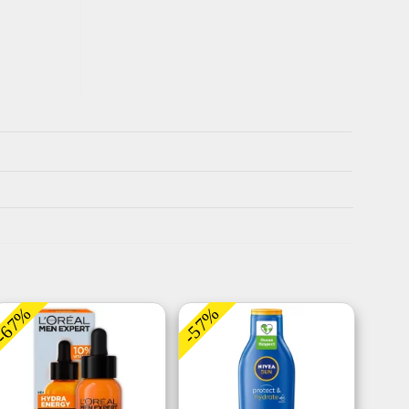
-67%
-57%