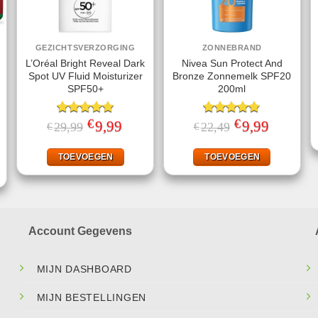
GEZICHTSVERZORGING
ZONNEBRAND
L’Oréal Bright Reveal Dark
Nivea Sun Protect And
Spot UV Fluid Moisturizer
Bronze Zonnemelk SPF20
SPF50+
200ml
€
€
Gewaardeerd
Oorspronkelijke
9,99
Huidige
Gewaardeerd
Oorspronkelijke
9,99
Huidige
29,99
22,49
€
€
prijs
prijs
prijs
prijs
5.00
uit 5
4.78
uit 5
ke
ige
was:
is:
was:
is:
€29,99.
€9,99.
€22,49.
€9,99.
TOEVOEGEN
TOEVOEGEN
95.
Account Gegevens
MIJN DASHBOARD
MIJN BESTELLINGEN