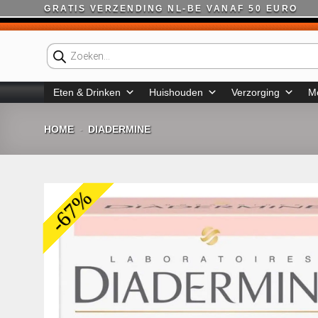
Ga
GRATIS VERZENDING NL-BE VANAF 50 EURO
naar
inhoud
Producten
zoeken
Eten & Drinken
Huishouden
Verzorging
M
HOME
DIADERMINE
-
-67%