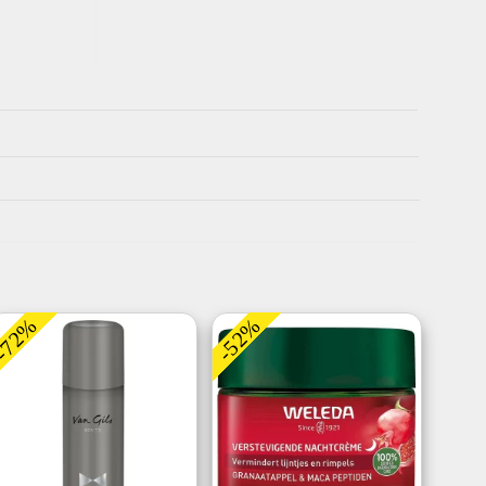
-72%
-52%