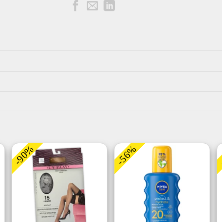
-90%
-56%