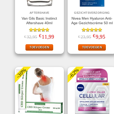
AFTERSHAVE
GEZICHTSVERZORGING
Van Gils Basic Instinct
Nivea Men Hyaluron Anti-
Aftershave 40ml
Age Gezichtscrème 50 ml
€
€
Gewaardeerd
Oorspronkelijke
11,99
Huidige
Gewaardeerd
Oorspronkeli
9,95
Huid
32,95
23,95
€
€
prijs
prijs
prijs
prijs
4.71
uit 5
5.00
uit 5
was:
is:
was:
is:
€32,95.
€11,99.
€23,95.
€9,95
TOEVOEGEN
TOEVOEGEN
-30%
-62%