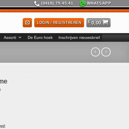
(0418) 79 45 41
WHATSAPP
€
0,00
LOGIN / REGISTREREN
Assorti
De Euro hoek
Inschrijven nieuwsbrief
ème
e
ml
: