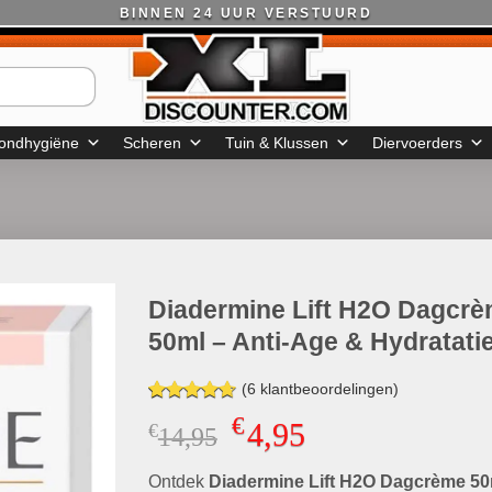
BINNEN 24 UUR VERSTUURD
ondhygiëne
Scheren
Tuin & Klussen
Diervoerders
Diadermine Lift H2O Dagcr
50ml – Anti-Age & Hydratati
(
6
klantbeoordelingen)
Gewaardeerd
6
€
4,95
€
Oorspronkelijke
Huidige
14,95
4.67
op 5
gebaseerd
prijs
prijs
op
klant
Ontdek
Diadermine Lift H2O Dagcrème 50
was:
is:
waarderingen