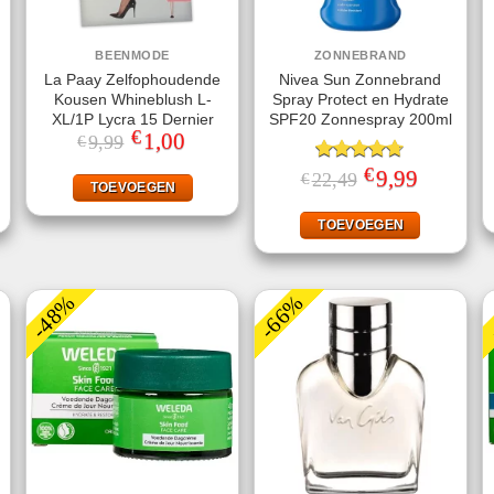
BEENMODE
ZONNEBRAND
La Paay Zelfophoudende
Nivea Sun Zonnebrand
Kousen Whineblush L-
Spray Protect en Hydrate
XL/1P Lycra 15 Dernier
SPF20 Zonnespray 200ml
€
Oorspronkelijke
1,00
Huidige
9,99
€
prijs
prijs
jke
ige
was:
is:
€
Gewaardeerd
Oorspronkelijke
9,99
Huidige
22,49
€
€9,99.
€1,00.
TOEVOEGEN
prijs
prijs
4.67
uit 5
.
was:
is:
€22,49.
€9,99.
TOEVOEGEN
-48%
-66%