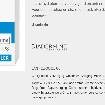
€14,95.
€4,95.
intens hydraterend, verstevigend en anti-rim
Voor een jeugdige en stralende huid, elke d
opnieuw.
Uitverkocht
EAN 4015000923958
Categorieën:
Verzorging
,
Gezichtsverzorging
,
Huidver
Tags:
4015000923958
,
anti-age crème
,
crème gevoeli
Dagcrème
,
Dagverzorging
,
Gezichtscrème
,
huidverzo
vrouw
,
hydraterende crème
,
rimpelcrème
,
verstevigen
verzorging gezicht