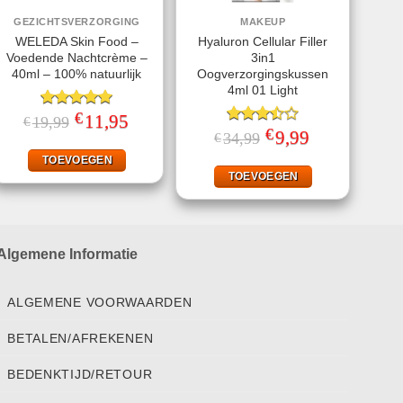
GEZICHTSVERZORGING
MAKEUP
WELEDA Skin Food –
Hyaluron Cellular Filler
Voedende Nachtcrème –
3in1
40ml – 100% natuurlijk
Oogverzorgingskussen
4ml 01 Light
€
Gewaardeerd
Oorspronkelijke
11,95
Huidige
19,99
€
prijs
prijs
5.00
uit 5
€
Gewaardeerd
Oorspronkelijke
9,99
Huidige
34,99
€
was:
is:
prijs
prijs
3.50
uit
€19,99.
€11,95.
was:
is:
TOEVOEGEN
5
€34,99.
€9,99.
TOEVOEGEN
Algemene Informatie
ALGEMENE VOORWAARDEN
BETALEN/AFREKENEN
BEDENKTIJD/RETOUR