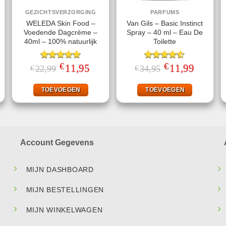
GEZICHTSVERZORGING
PARFUMS
WELEDA Skin Food –
Van Gils – Basic Instinct
Voedende Dagcrème –
Spray – 40 ml – Eau De
40ml – 100% natuurlijk
Toilette
€
€
ke
ige
Gewaardeerd
Oorspronkelijke
11,95
Huidige
Gewaardeerd
Oorspronkelijke
11,99
Huidige
22,99
34,95
€
€
prijs
prijs
prijs
prijs
5.00
uit 5
4.50
uit 5
was:
is:
was:
is:
49.
€22,99.
€11,95.
€34,95.
€11,99.
TOEVOEGEN
TOEVOEGEN
Account Gegevens
MIJN DASHBOARD
MIJN BESTELLINGEN
MIJN WINKELWAGEN