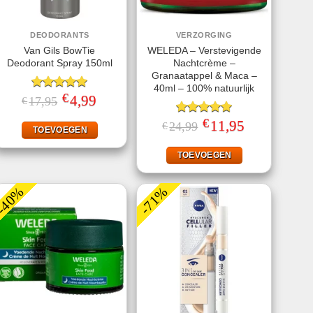
DEODORANTS
VERZORGING
Van Gils BowTie
WELEDA – Verstevigende
Deodorant Spray 150ml
Nachtcrème –
Granaatappel & Maca –
40ml – 100% natuurlijk
€
Gewaardeerd
Oorspronkelijke
4,99
Huidige
17,95
€
prijs
prijs
5.00
uit 5
was:
is:
€
Gewaardeerd
Oorspronkelijke
11,95
Huidige
24,99
€
€17,95.
€4,99.
TOEVOEGEN
prijs
prijs
5.00
uit 5
was:
is:
€24,99.
€11,95.
TOEVOEGEN
-40%
-71%