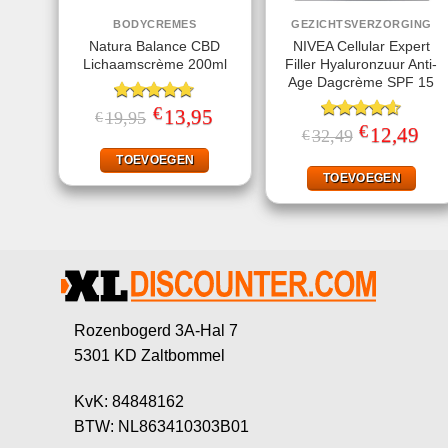
BODYCREMES
GEZICHTSVERZORGING
Natura Balance CBD
NIVEA Cellular Expert
Lichaamscrème 200ml
Filler Hyaluronzuur Anti-
Age Dagcrème SPF 15
€
Gewaardeerd
Oorspronkelijke
13,95
Huidige
19,95
€
prijs
prijs
4.67
uit 5
€
Gewaardeerd
Oorspronkelij
12,49
Huid
32,49
€
was:
is:
prijs
prijs
4.60
uit 5
€19,95.
€13,95.
was:
is:
TOEVOEGEN
€32,49.
€12,
TOEVOEGEN
Rozenbogerd 3A-Hal 7
5301 KD Zaltbommel
KvK: 84848162
BTW: NL863410303B01