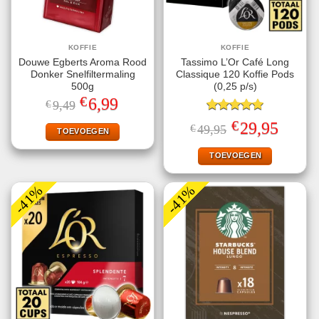
KOFFIE
KOFFIE
Douwe Egberts Aroma Rood
Tassimo L’Or Café Long
Donker Snelfiltermaling
Classique 120 Koffie Pods
500g
(0,25 p/s)
€
Oorspronkelijke
Huidige
6,99
€
9,49
prijs
prijs
was:
is:
Gewaardeerd
€
Oorspronkelijke
Huidige
29,95
€
49,95
€9,49.
€6,99.
TOEVOEGEN
5.00
uit 5
prijs
prijs
was:
is:
€49,95.
€29,95.
TOEVOEGEN
-41%
-41%