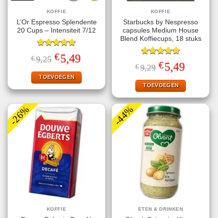
KOFFIE
KOFFIE
L’Or Espresso Splendente
Starbucks by Nespresso
20 Cups – Intensiteit 7/12
capsules Medium House
Blend Koffiecups, 18 stuks
Gewaardeerd
€
Oorspronkelijke
Huidige
5,49
€
9,25
5.00
uit 5
Gewaardeerd
prijs
prijs
€
Oorspronkelijke
Huidige
5,49
€
9,29
5.00
uit 5
was:
is:
prijs
prijs
€9,25.
€5,49.
TOEVOEGEN
was:
is:
€9,29.
€5,49.
TOEVOEGEN
-26%
-44%
KOFFIE
ETEN & DRINKEN