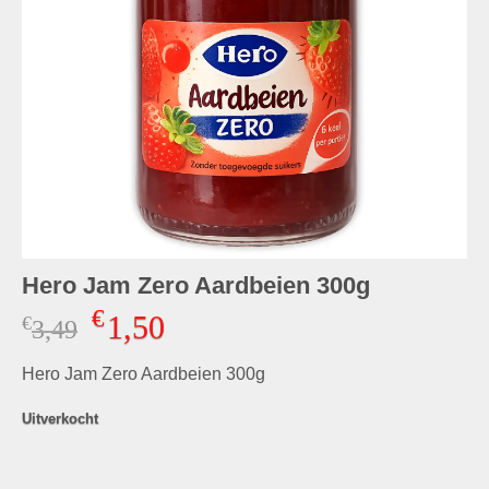
Hero Jam Zero Aardbeien 300g
€
1,50
€
Oorspronkelijke
Huidige
3,49
prijs
prijs
Hero Jam Zero Aardbeien 300g
was:
is:
€3,49.
€1,50.
Uitverkocht