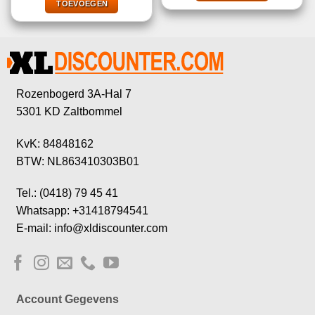
€13,99.
€7,95.
TOEVOEGEN
Rozenbogerd 3A-Hal 7
5301 KD Zaltbommel
KvK: 84848162
BTW: NL863410303B01
Tel.: (0418) 79 45 41
Whatsapp: +31418794541
E-mail: info@xldiscounter.com
Account Gegevens