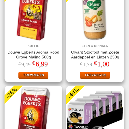
KOFFIE
ETEN & DRINKEN
Douwe Egberts Aroma Rood
Olvarit Stoofpot met Zoete
Grove Maling 500g
Aardappel en Linzen 250g
€
€
Oorspronkelijke
Huidige
Oorspronkelijke
Huidige
6,99
1,00
€
9,49
€
1,79
prijs
prijs
prijs
prijs
was:
is:
was:
is:
€9,49.
€6,99.
€1,79.
€1,00.
TOEVOEGEN
TOEVOEGEN
-26%
-40%