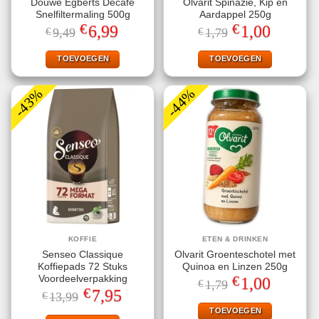
Douwe Egberts Decafé
Olvarit Spinazie, Kip en
Snelfiltermaling 500g
Aardappel 250g
€
€
Oorspronkelijke
Huidige
Oorspronkelijke
Huidige
6,99
1,00
€
9,49
€
1,79
prijs
prijs
prijs
prijs
was:
is:
was:
is:
€9,49.
€6,99.
€1,79.
€1,00.
TOEVOEGEN
TOEVOEGEN
-43%
-44%
KOFFIE
ETEN & DRINKEN
Senseo Classique
Olvarit Groenteschotel met
Koffiepads 72 Stuks
Quinoa en Linzen 250g
€
Voordeelverpakking
Oorspronkelijke
Huidige
1,00
€
1,79
prijs
prijs
€
Oorspronkelijke
Huidige
7,95
€
13,99
was:
is:
prijs
prijs
€1,79.
€1,00.
TOEVOEGEN
was:
is: