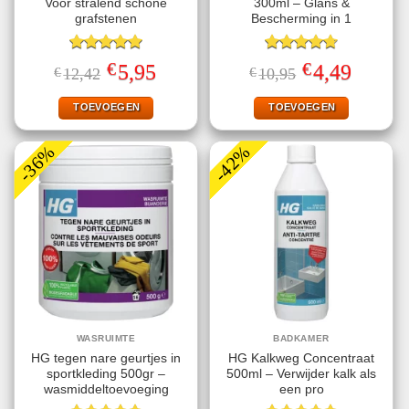
Voor stralend schone
300ml – Glans &
grafstenen
Bescherming in 1
Gewaardeerd
Gewaardeerd
€
€
Oorspronkelijke
Huidige
Oorspronkelijke
Huidige
5,95
4,49
€
12,42
€
10,95
5.00
uit 5
4.75
uit 5
prijs
prijs
prijs
prijs
was:
is:
was:
is:
€12,42.
€5,95.
€10,95.
€4,49.
TOEVOEGEN
TOEVOEGEN
-36%
-42%
WASRUIMTE
BADKAMER
HG tegen nare geurtjes in
HG Kalkweg Concentraat
sportkleding 500gr –
500ml – Verwijder kalk als
wasmiddeltoevoeging
een pro