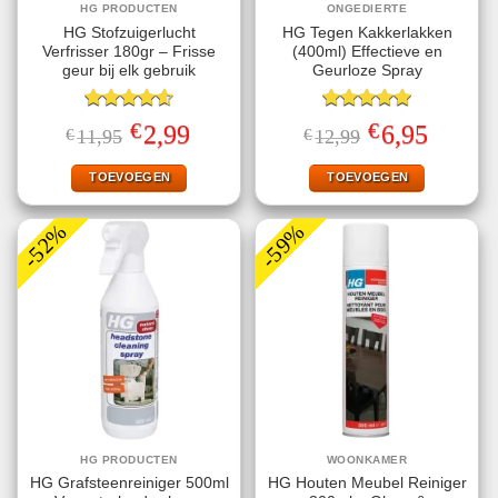
HG PRODUCTEN
ONGEDIERTE
HG Stofzuigerlucht
HG Tegen Kakkerlakken
Verfrisser 180gr – Frisse
(400ml) Effectieve en
geur bij elk gebruik
Geurloze Spray
Gewaardeerd
Gewaardeerd
€
€
Oorspronkelijke
Huidige
Oorspronkelijke
Huidige
2,99
6,95
€
11,95
€
12,99
4.57
uit 5
5.00
uit 5
prijs
prijs
prijs
prijs
was:
is:
was:
is:
€11,95.
€2,99.
€12,99.
€6,95.
TOEVOEGEN
TOEVOEGEN
-52%
-59%
HG PRODUCTEN
WOONKAMER
HG Grafsteenreiniger 500ml
HG Houten Meubel Reiniger