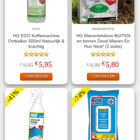
ECO
ONGEDIERTE
HG ECO Koffiemachine
HG Mierenlokdoos BUITEN
Ontkalker 500ml Natuurlijk &
en binnen Dood Mieren En
krachtig
Hun Nest! (2 stuks)
Gewaardeerd
Gewaardeerd
€
€
Oorspronkelijke
Huidige
Oorspronkelijke
Huidige
5,95
5,80
€
9,95
€
8,99
5.00
uit 5
4.67
uit 5
prijs
prijs
prijs
prijs
was:
is:
was:
is:
€9,95.
€5,95.
€8,99.
€5,80.
TOEVOEGEN
TOEVOEGEN
-41%
-74%