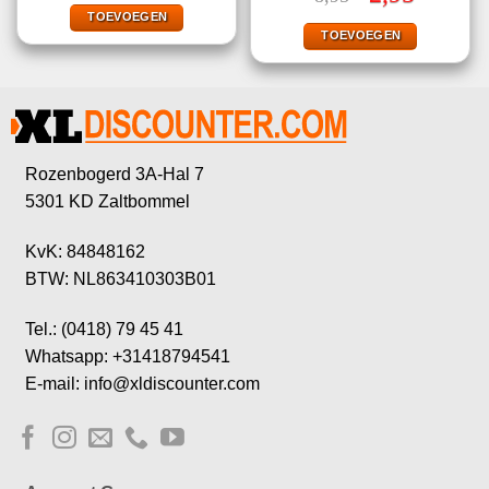
was:
is:
prijs
prijs
€9,49.
€2,90.
TOEVOEGEN
was:
is:
€8,95.
€2,95.
TOEVOEGEN
Rozenbogerd 3A-Hal 7
5301 KD Zaltbommel
KvK: 84848162
BTW: NL863410303B01
Tel.: (0418) 79 45 41
Whatsapp: +31418794541
E-mail: info@xldiscounter.com