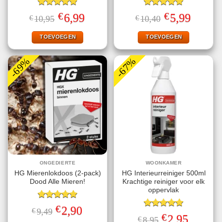
Gewaardeerd
Gewaardeerd
€
€
Oorspronkelijke
Huidige
Oorspronkelijke
Huidige
6,99
5,99
€
10,95
€
10,40
4.89
uit 5
5.00
uit 5
prijs
prijs
prijs
prijs
was:
is:
was:
is:
€10,95.
€6,99.
€10,40.
€5,99.
TOEVOEGEN
TOEVOEGEN
-69%
-67%
ONGEDIERTE
WOONKAMER
HG Mierenlokdoos (2-pack)
HG Interieurreiniger 500ml
Dood Alle Mieren!
Krachtige reiniger voor elk
oppervlak
Gewaardeerd
€
Oorspronkelijke
Huidige
2,90
€
9,49
5.00
uit 5
Gewaardeerd
prijs
prijs
€
Oorspronkelijke
Huidige
2,95
€
8,95
5.00
uit 5