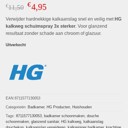
Gewaardeerd
2
€
4,95
€
Oorspronkelijke
Huidige
11,50
5.00
op 5
gebaseerd
prijs
prijs
op
klant
Verwijder hardnekkige kalkaanslag snel en veilig met
was:
is:
HG
waarderingen
€11,50.
€4,95.
kalkweg schuimspray 3x sterker
. Voor glanzend
resultaat zonder schade aan chroom of glazuur.
Uitverkocht
EAN 8711577130053
Categorieën:
Badkamer
,
HG Producten
,
Huishouden
Tags:
8711577130053
,
badkamer schoonmaken
,
douche
schoonmaken
,
glanzend sanitair
,
HG kalkweg
,
kalkaanslag
douchekop
,
kalkaanslag verwijderen
,
kalkreiniger badkamer
,
krachtige