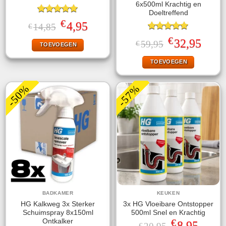
6x500ml Krachtig en
Doeltreffend
Gewaardeerd
€
Oorspronkelijke
Huidige
4,95
14,85
€
5.00
uit 5
prijs
prijs
Gewaardeerd
was:
is:
€
Oorspronkelijke
Huidige
32,95
59,95
€
TOEVOEGEN
5.00
uit 5
€14,85.
€4,95.
prijs
prijs
was:
is:
TOEVOEGEN
€59,95.
€32,95.
-50%
-57%
BADKAMER
KEUKEN
HG Kalkweg 3x Sterker
3x HG Vloeibare Ontstopper
Schuimspray 8x150ml
500ml Snel en Krachtig
€
Ontkalker
Oorspronkelijke
Huidige
8,95
€