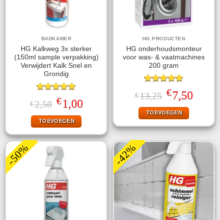
BADKAMER
HG PRODUCTEN
HG Kalkweg 3x sterker
HG onderhoudsmonteur
(150ml sample verpakking)
voor was- & vaatmachines
Verwijdert Kalk Snel en
200 gram
Grondig
Gewaardeerd
€
Oorspronkelijke
Huidige
7,50
13,25
€
5.00
uit 5
Gewaardeerd
€
prijs
prijs
Oorspronkelijke
Huidige
1,00
2,50
€
5.00
uit 5
was:
is:
prijs
prijs
TOEVOEGEN
€13,25.
€7,50.
was:
is:
TOEVOEGEN
€2,50.
€1,00.
-50%
-42%