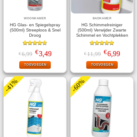
WOONKAMER
BADKAMER
HG Glas- en Spiegelspray
HG Schimmelreiniger
(500ml) Streeploos & Snel
(500ml) Verwijder Zwarte
Droog
Schimmel en Vochtplekken
Gewaardeerd
Gewaardeerd
€
€
Oorspronkelijke
Huidige
Oorspronkelijke
Huidige
3,49
6,99
6,99
11,99
€
€
4.67
uit 5
4.80
uit 5
prijs
prijs
prijs
prijs
was:
is:
was:
is:
TOEVOEGEN
TOEVOEGEN
€6,99.
€3,49.
€11,99.
€6,99.
-41%
-60%