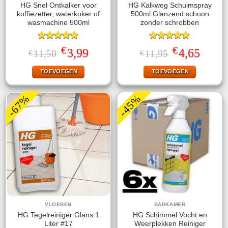
HG Snel Ontkalker voor
HG Kalkweg Schuimspray
koffiezetter, waterkoker of
500ml Glanzend schoon
wasmachine 500ml
zonder schrobben
Gewaardeerd
Gewaardeerd
€
€
Oorspronkelijke
Huidige
Oorspronkelijke
Huidige
3,99
4,65
11,50
11,95
€
€
4.80
uit 5
4.80
uit 5
prijs
prijs
prijs
prijs
was:
is:
was:
is:
TOEVOEGEN
TOEVOEGEN
€11,50.
€3,99.
€11,95.
€4,65.
-67%
-45%
VLOEREN
BADKAMER
HG Tegelreiniger Glans 1
HG Schimmel Vocht en
Liter #17
Weerplekken Reiniger