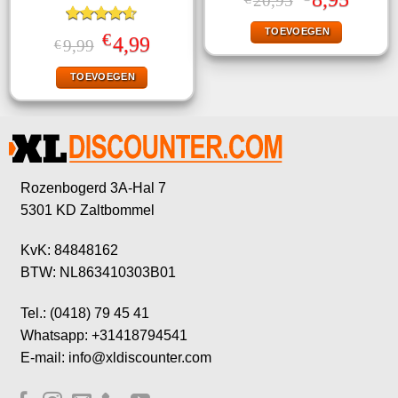
20,95
prijs
prijs
was:
is:
TOEVOEGEN
Gewaardeerd
€20,95.
€8,95.
€
Oorspronkelijke
Huidige
4,99
9,99
€
4.60
uit 5
prijs
prijs
was:
is:
TOEVOEGEN
€9,99.
€4,99.
Rozenbogerd 3A-Hal 7
5301 KD Zaltbommel
KvK: 84848162
BTW: NL863410303B01
Tel.: (0418) 79 45 41
Whatsapp: +31418794541
E-mail: info@xldiscounter.com