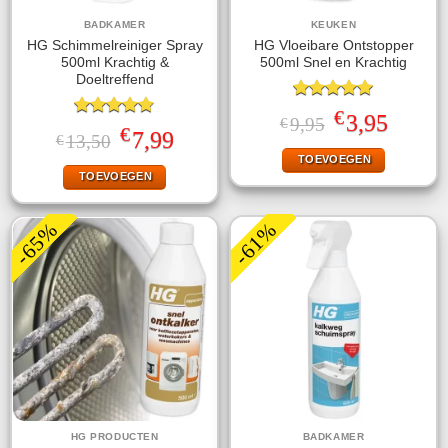
BADKAMER
KEUKEN
HG Schimmelreiniger Spray
HG Vloeibare Ontstopper
500ml Krachtig &
500ml Snel en Krachtig
Doeltreffend
Gewaardeerd
€
Oorspronkelijke
Huidige
3,95
9,95
€
5.00
uit 5
Gewaardeerd
€
prijs
prijs
Oorspronkelijke
Huidige
7,99
13,50
€
4.75
uit 5
was:
is:
prijs
prijs
TOEVOEGEN
€9,95.
€3,95.
was:
is:
TOEVOEGEN
€13,50.
€7,99.
-65%
-61%
HG PRODUCTEN
BADKAMER