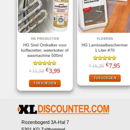
HG PRODUCTEN
VLOEREN
HG Snel Ontkalker voor
HG Laminaatbeschermer
koffiezetter, waterkoker of
1 Liter #70
wasmachine 500ml
€
Gewaardeerd
Oorspronkeli
7,95
Huid
16,26
€
prijs
prijs
€
5.00
uit 5
Gewaardeerd
Oorspronkelijke
3,99
Huidige
11,50
€
was:
is:
prijs
prijs
4.80
uit 5
€16,26.
€7,95
was:
is:
TOEVOEGEN
€11,50.
€3,99.
TOEVOEGEN
Rozenbogerd 3A-Hal 7
5301 KD Zaltbommel