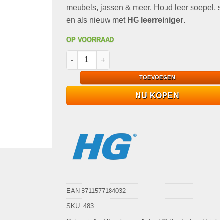
€13,99.
€6,95.
meubels, jassen & meer. Houd leer soepel,
en als nieuw met
HG leerreiniger
.
OP VOORRAAD
HG Leerreiniger 300ml Reiniging & verzorging
TOEVOEGEN
NU KOPEN
EAN 8711577184032
SKU:
483