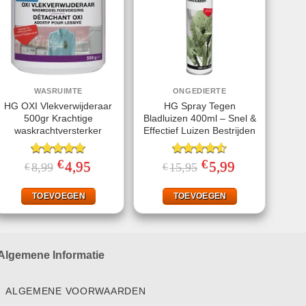
WASRUIMTE
ONGEDIERTE
HG OXI Vlekverwijderaar
HG Spray Tegen
500gr Krachtige
Bladluizen 400ml – Snel &
waskrachtversterker
Effectief Luizen Bestrijden
€
€
Gewaardeerd
Oorspronkelijke
4,95
Huidige
Gewaardeerd
Oorspronkelijke
5,99
Huidige
8,99
15,95
€
€
prijs
prijs
prijs
prijs
5.00
uit 5
4.56
uit 5
was:
is:
was:
is:
€8,99.
€4,95.
€15,95.
€5,99.
TOEVOEGEN
TOEVOEGEN
Algemene Informatie
ALGEMENE VOORWAARDEN