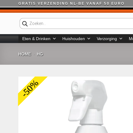
Ga
GRATIS VERZENDING NL-BE VANAF 50 EURO
naar
inhoud
Producten
zoeken
Eten & Drinken
Huishouden
Verzorging
M
HOME
HG
-
-50%