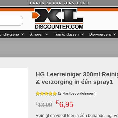
BINNEN 24 UUR VERSTUURD
ondhygiëne
Scheren
Tuin & Klussen
Diervoerders
HG Leerreiniger 300ml Reini
& verzorging in één spray1
(
2
klantbeoordelingen)
Gewaardeerd
2
€
6,95
€
Oorspronkelijke
Huidige
13,99
5.00
op 5
gebaseerd
prijs
prijs
op
klant
Reinigt en voedt leer in één behandeling. V
was:
is:
waarderingen