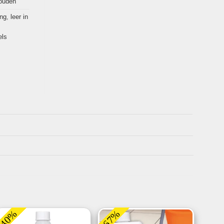
ouden
ing
,
leer in
els
-40%
-67%