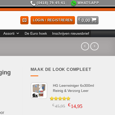
(0418) 79 45 41
WHATSAPP
€
0,00
LOGIN / REGISTREREN
Assorti
De Euro hoek
Inschrijven nieuwsbrief
MAAK DE LOOK COMPLEET
ging
HG Leerreiniger 6x300ml
Reinig & Verzorg Leer
€
Gewaardeerd
3
Oorspronkelijke
Huidige
€
14,95
45,95
5.00
op 5
prijs
prijs
oor
gebaseerd