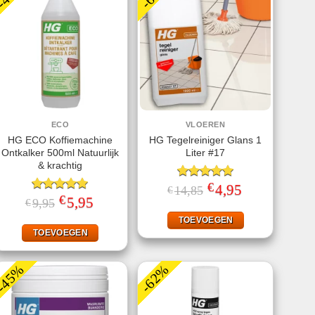
ECO
VLOEREN
HG ECO Koffiemachine
HG Tegelreiniger Glans 1
Ontkalker 500ml Natuurlijk
Liter #17
& krachtig
€
Gewaardeerd
Oorspronkelijke
4,95
Huidige
14,85
€
prijs
prijs
€
5.00
uit 5
Gewaardeerd
Oorspronkelijke
5,95
Huidige
9,95
€
was:
is:
prijs
prijs
5.00
uit 5
€14,85.
€4,95.
was:
is:
TOEVOEGEN
€9,95.
€5,95.
TOEVOEGEN
-45%
-62%