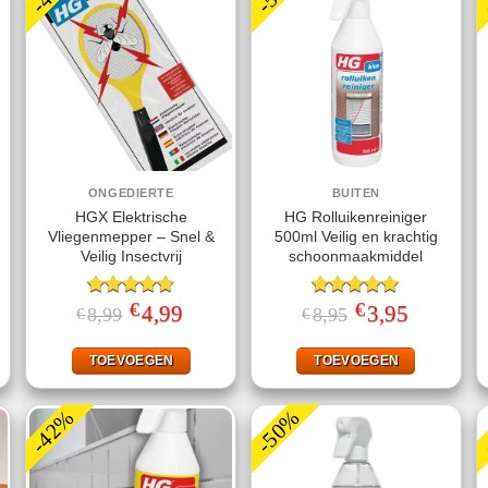
ONGEDIERTE
BUITEN
HGX Elektrische
HG Rolluikenreiniger
Vliegenmepper – Snel &
500ml Veilig en krachtig
Veilig Insectvrij
schoonmaakmiddel
€
€
jke
ge
Gewaardeerd
Oorspronkelijke
4,99
Huidige
Gewaardeerd
Oorspronkelijke
3,95
Huidige
8,99
8,95
€
€
prijs
prijs
prijs
prijs
4.70
uit 5
5.00
uit 5
was:
is:
was:
is:
.
€8,99.
€4,99.
€8,95.
€3,95.
TOEVOEGEN
TOEVOEGEN
-42%
-50%