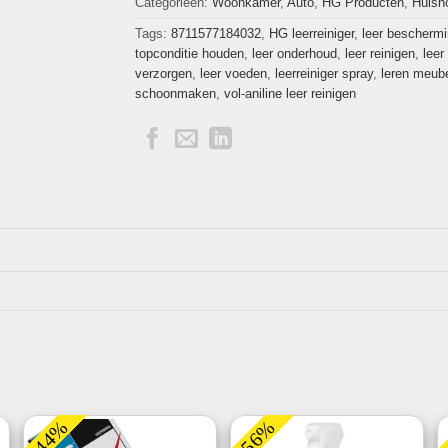
Categorieën:
Woonkamer
,
Auto
,
HG Producten
,
Huish
Tags:
8711577184032
,
HG leerreiniger
,
leer bescherm
topconditie houden
,
leer onderhoud
,
leer reinigen
,
leer
verzorgen
,
leer voeden
,
leerreiniger spray
,
leren meub
schoonmaken
,
vol-aniline leer reinigen
-44%
-56%