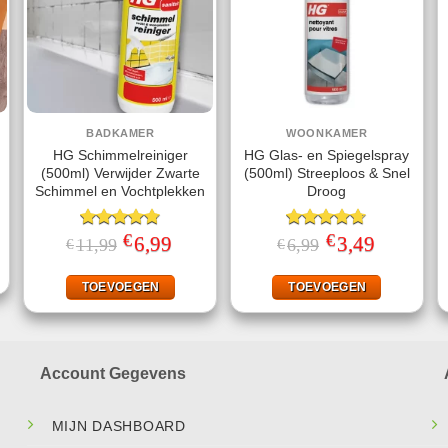
BADKAMER
WOONKAMER
HG Schimmelreiniger
HG Glas- en Spiegelspray
(500ml) Verwijder Zwarte
(500ml) Streeploos & Snel
Schimmel en Vochtplekken
Droog
jke
ige
€
€
Gewaardeerd
Oorspronkelijke
6,99
Huidige
Gewaardeerd
Oorspronkelijke
3,49
Huidige
11,99
6,99
€
€
prijs
prijs
prijs
prijs
4.80
uit 5
4.67
uit 5
.
was:
is:
was:
is:
€11,99.
€6,99.
€6,99.
€3,49.
TOEVOEGEN
TOEVOEGEN
Account Gegevens
MIJN DASHBOARD