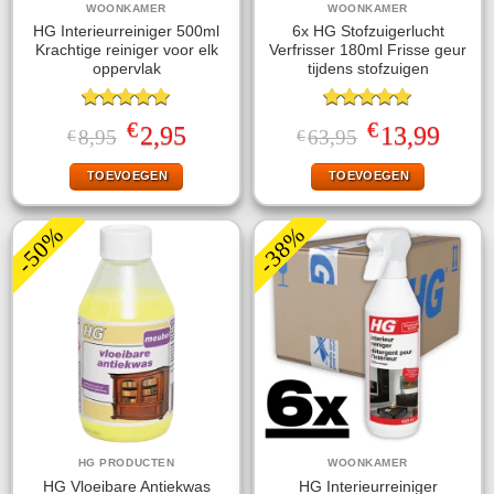
WOONKAMER
WOONKAMER
HG Interieurreiniger 500ml
6x HG Stofzuigerlucht
Krachtige reiniger voor elk
Verfrisser 180ml Frisse geur
oppervlak
tijdens stofzuigen
Gewaardeerd
Gewaardeerd
€
€
Oorspronkelijke
Huidige
Oorspronkelijke
Huidige
2,95
13,99
8,95
63,95
€
€
5.00
uit 5
5.00
uit 5
prijs
prijs
prijs
prijs
was:
is:
was:
is:
TOEVOEGEN
TOEVOEGEN
€8,95.
€2,95.
€63,95.
€13,99.
-50%
-38%
HG PRODUCTEN
WOONKAMER
HG Vloeibare Antiekwas
HG Interieurreiniger