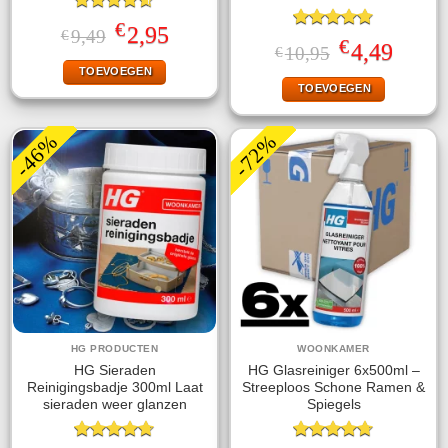
Gewaardeerd
€
Oorspronkelijke
Huidige
2,95
9,49
€
4.60
uit 5
Gewaardeerd
€
prijs
prijs
Oorspronkelijke
Huidige
4,49
10,95
€
4.75
uit 5
was:
is:
prijs
prijs
TOEVOEGEN
€9,49.
€2,95.
was:
is:
TOEVOEGEN
€10,95.
€4,49.
-46%
-72%
HG PRODUCTEN
WOONKAMER
HG Sieraden
HG Glasreiniger 6x500ml –
Reinigingsbadje 300ml Laat
Streeploos Schone Ramen &
sieraden weer glanzen
Spiegels