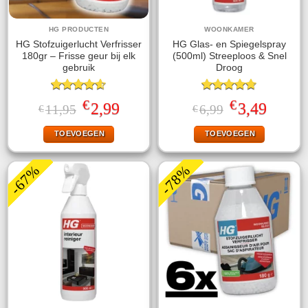
HG PRODUCTEN
WOONKAMER
HG Stofzuigerlucht Verfrisser
HG Glas- en Spiegelspray
180gr – Frisse geur bij elk
(500ml) Streeploos & Snel
gebruik
Droog
Gewaardeerd
Gewaardeerd
€
€
Oorspronkelijke
Huidige
Oorspronkelijke
Huidige
2,99
3,49
11,95
6,99
€
€
4.57
uit 5
4.67
uit 5
prijs
prijs
prijs
prijs
was:
is:
was:
is:
TOEVOEGEN
TOEVOEGEN
€11,95.
€2,99.
€6,99.
€3,49.
-67%
-78%