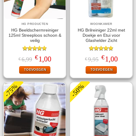
HG PRODUCTEN
WOONKAMER
HG Beeldschermreiniger
HG Brilreiniger 22ml met
125ml Streeploos schoon &
Doekje en Etui voor
veilig
Glashelder Zicht
Gewaardeerd
Gewaardeerd
€
€
Oorspronkelijke
Huidige
Oorspronkelijke
Huidige
1,00
1,00
6,99
9,95
€
€
4.78
uit 5
4.89
uit 5
prijs
prijs
prijs
prijs
was:
is:
was:
is:
TOEVOEGEN
TOEVOEGEN
€6,99.
€1,00.
€9,95.
€1,00.
-75%
-50%