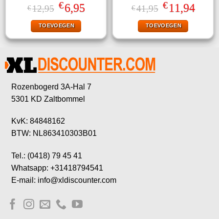
Gewaardeerd
Gewaardeerd
€
€
Oorspronkelijke
Huidige
Oorspronkelijke
Huidige
6,95
11,94
12,95
41,95
€
€
4.67
uit 5
4.67
uit 5
prijs
prijs
prijs
prijs
was:
is:
was:
is:
TOEVOEGEN
TOEVOEGEN
€12,95.
€6,95.
€41,95.
€11,94.
Rozenbogerd 3A-Hal 7
5301 KD Zaltbommel
KvK: 84848162
BTW: NL863410303B01
Tel.: (0418) 79 45 41
Whatsapp: +31418794541
E-mail: info@xldiscounter.com