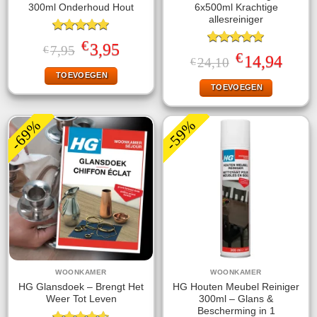
300ml Onderhoud Hout
6x500ml Krachtige
allesreiniger
Gewaardeerd
€
Oorspronkelijke
Huidige
3,95
7,95
€
5.00
uit 5
Gewaardeerd
€
prijs
prijs
Oorspronkelijke
Huidige
14,94
24,10
€
5.00
uit 5
was:
is:
prijs
prijs
TOEVOEGEN
€7,95.
€3,95.
was:
is:
TOEVOEGEN
€24,10.
€14,94.
-69%
-59%
WOONKAMER
WOONKAMER
HG Glansdoek – Brengt Het
HG Houten Meubel Reiniger
Weer Tot Leven
300ml – Glans &
Bescherming in 1