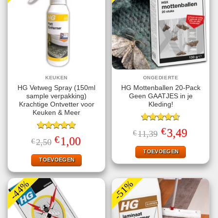
KEUKEN
ONGEDIERTE
HG Vetweg Spray (150ml
HG Mottenballen 20-Pack
sample verpakking)
Geen GAATJES in je
Krachtige Ontvetter voor
Kleding!
Keuken & Meer
Gewaardeerd
€
Oorspronkelijke
Huidige
3,49
€
11,39
4.63
uit 5
Gewaardeerd
prijs
prijs
€
Oorspronkelijke
Huidige
1,00
€
2,50
4.71
uit 5
was:
is:
prijs
prijs
€11,39.
€3,49.
TOEVOEGEN
was:
is:
€2,50.
€1,00.
TOEVOEGEN
-44%
-51%