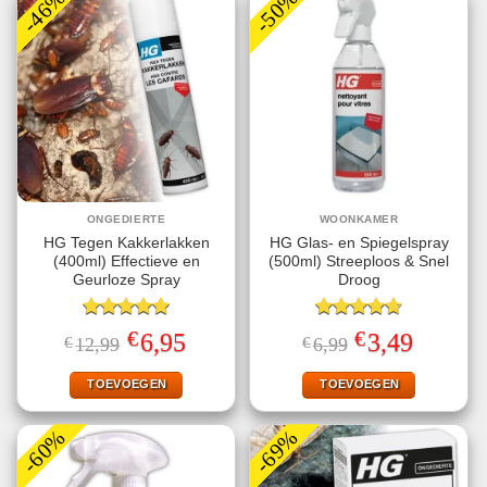
-46%
-50%
ONGEDIERTE
WOONKAMER
HG Tegen Kakkerlakken
HG Glas- en Spiegelspray
(400ml) Effectieve en
(500ml) Streeploos & Snel
Geurloze Spray
Droog
Gewaardeerd
Gewaardeerd
€
€
Oorspronkelijke
Huidige
Oorspronkelijke
Huidige
6,95
3,49
€
12,99
€
6,99
5.00
uit 5
4.67
uit 5
prijs
prijs
prijs
prijs
was:
is:
was:
is:
€12,99.
€6,95.
€6,99.
€3,49.
TOEVOEGEN
TOEVOEGEN
-60%
-69%