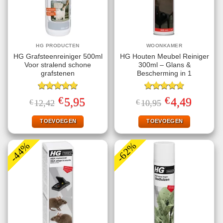
HG PRODUCTEN
WOONKAMER
HG Grafsteenreiniger 500ml
HG Houten Meubel Reiniger
Voor stralend schone
300ml – Glans &
grafstenen
Bescherming in 1
Gewaardeerd
Gewaardeerd
€
€
Oorspronkelijke
Huidige
Oorspronkelijke
Huidige
5,95
4,49
€
12,42
€
10,95
5.00
uit 5
4.75
uit 5
prijs
prijs
prijs
prijs
was:
is:
was:
is:
€12,42.
€5,95.
€10,95.
€4,49.
TOEVOEGEN
TOEVOEGEN
-44%
-62%