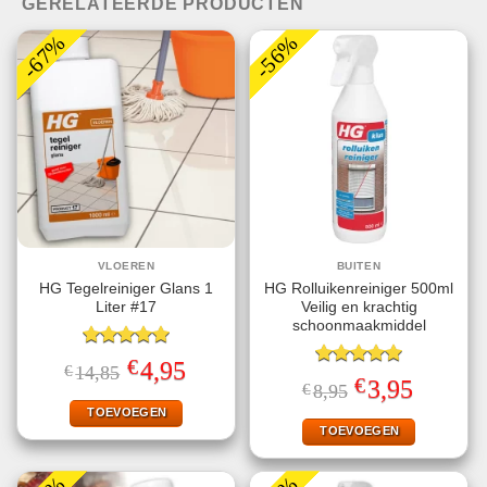
GERELATEERDE PRODUCTEN
-67%
-56%
VLOEREN
BUITEN
HG Tegelreiniger Glans 1
HG Rolluikenreiniger 500ml
Liter #17
Veilig en krachtig
schoonmaakmiddel
Gewaardeerd
€
Oorspronkelijke
Huidige
4,95
€
14,85
5.00
uit 5
Gewaardeerd
prijs
prijs
€
Oorspronkelijke
Huidige
3,95
€
8,95
5.00
uit 5
was:
is:
prijs
prijs
€14,85.
€4,95.
TOEVOEGEN
was:
is:
€8,95.
€3,95.
TOEVOEGEN