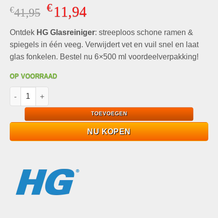
Gewaardeerd
3
€
11,94
€
Oorspronkelijke
Huidige
41,95
4.67
op 5
gebaseerd
prijs
prijs
op
klant
Ontdek
HG Glasreiniger
was:
is:
: streeploos schone ramen &
waarderingen
€41,95.
€11,94.
spiegels in één veeg. Verwijdert vet en vuil snel en laat
glas fonkelen. Bestel nu 6×500 ml voordeelverpakking!
OP VOORRAAD
HG Glasreiniger 6x500ml - Streeploos Schone Ramen & Spiegel
TOEVOEGEN
NU KOPEN