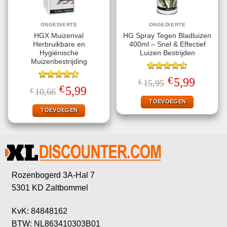
ONGEDIERTE
ONGEDIERTE
HGX Muizenval
HG Spray Tegen Bladluizen
Herbruikbare en
400ml – Snel & Effectief
Hygiënische
Luizen Bestrijden
Muizenbestrijding
Gewaardeerd
€
Oorspronkelijke
Huidige
5,99
€
15,95
4.56
uit 5
Gewaardeerd
prijs
prijs
€
Oorspronkelijke
Huidige
5,99
€
10,66
4.47
uit 5
was:
is:
prijs
prijs
€15,95.
€5,99.
TOEVOEGEN
was:
is:
€10,66.
€5,99.
TOEVOEGEN
Rozenbogerd 3A-Hal 7
5301 KD Zaltbommel
KvK: 84848162
BTW: NL863410303B01