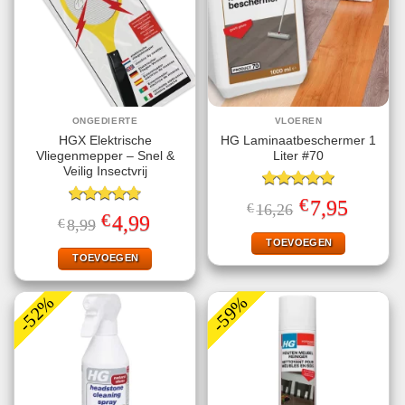
ONGEDIERTE
VLOEREN
HGX Elektrische
HG Laminaatbeschermer 1
Vliegenmepper – Snel &
Liter #70
Veilig Insectvrij
Gewaardeerd
€
Oorspronkelijke
Huidige
7,95
€
16,26
5.00
uit 5
Gewaardeerd
prijs
prijs
€
Oorspronkelijke
Huidige
4,99
€
8,99
4.70
uit 5
was:
is:
prijs
prijs
€16,26.
€7,95.
TOEVOEGEN
was:
is:
€8,99.
€4,99.
TOEVOEGEN
-52%
-59%