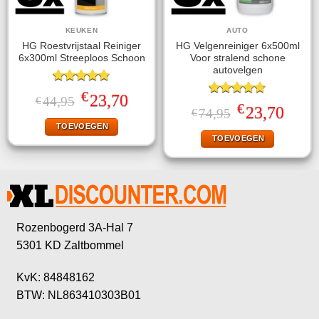
KEUKEN
AUTO
HG Roestvrijstaal Reiniger
HG Velgenreiniger 6x500ml
6x300ml Streeploos Schoon
Voor stralend schone
autovelgen
Gewaardeerd
€
Oorspronkelijke
Huidige
23,70
44,95
€
4.83
uit 5
Gewaardeerd
€
prijs
prijs
Oorspronkelijke
Huidige
23,70
74,95
€
4.67
uit 5
was:
is:
prijs
prijs
TOEVOEGEN
€44,95.
€23,70.
was:
is:
TOEVOEGEN
€74,95.
€23,70.
Rozenbogerd 3A-Hal 7
5301 KD Zaltbommel
KvK: 84848162
BTW: NL863410303B01