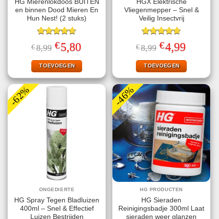
HG Mierenlokdoos BUITEN
HGX Elektrische
en binnen Dood Mieren En
Vliegenmepper – Snel &
Hun Nest! (2 stuks)
Veilig Insectvrij
Gewaardeerd
Gewaardeerd
€
€
Oorspronkelijke
Huidige
Oorspronkelijke
Huidige
5,80
4,99
€
8,99
€
8,99
4.67
uit 5
4.70
uit 5
prijs
prijs
prijs
prijs
was:
is:
was:
is:
€8,99.
€5,80.
€8,99.
€4,99.
TOEVOEGEN
TOEVOEGEN
-62%
-46%
ONGEDIERTE
HG PRODUCTEN
HG Spray Tegen Bladluizen
HG Sieraden
400ml – Snel & Effectief
Reinigingsbadje 300ml Laat
Luizen Bestrijden
sieraden weer glanzen