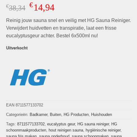
Gewaardeerd
6
€
14,94
€
Oorspronkelijke
Huidige
38,34
4.83
op 5
gebaseerd
prijs
prijs
op
klant
Reinig jouw sauna snel en veilig met HG Sauna Reiniger.
was:
is:
waarderingen
€38,34.
€14,94.
Verwijdert huidvetten en transpiratie, laat een frisse
eucalyptusgeur achter. Bestel 6x500ml nu!
Uitverkocht
EAN 8711577133702
Categorieën:
Badkamer
,
Buiten
,
HG Producten
,
Huishouden
Tags:
8711577133702
,
eucalyptus geur
,
HG sauna reiniger
,
HG
schoonmaakproducten
,
hout reinigen sauna
,
hygiënische reiniger
,
sauna fris maken
,
sauna onderhoud
,
sauna schoonmaken
,
sauna