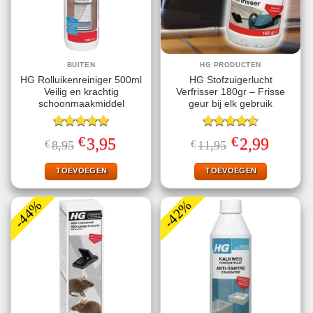
BUITEN
HG PRODUCTEN
HG Rolluikenreiniger 500ml
HG Stofzuigerlucht
Veilig en krachtig
Verfrisser 180gr – Frisse
schoonmaakmiddel
geur bij elk gebruik
Gewaardeerd
Gewaardeerd
€
€
Oorspronkelijke
Huidige
Oorspronkelijke
Huidige
3,95
2,99
€
8,95
€
11,95
5.00
uit 5
4.57
uit 5
prijs
prijs
prijs
prijs
was:
is:
was:
is:
€8,95.
€3,95.
€11,95.
€2,99.
TOEVOEGEN
TOEVOEGEN
-44%
-42%