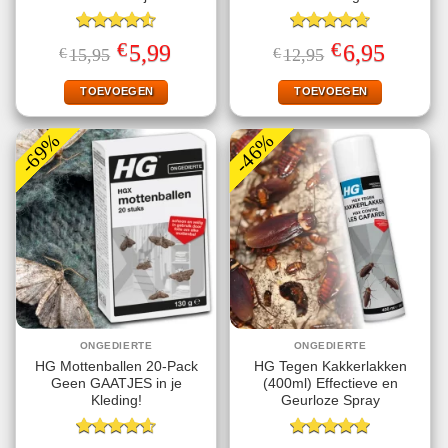
Gewaardeerd
Gewaardeerd
€
€
Oorspronkelijke
Huidige
Oorspronkelijke
Huidige
5,99
6,95
€
15,95
€
12,95
4.56
uit 5
4.67
uit 5
prijs
prijs
prijs
prijs
was:
is:
was:
is:
€15,95.
€5,99.
€12,95.
€6,95.
TOEVOEGEN
TOEVOEGEN
-69%
-46%
ONGEDIERTE
ONGEDIERTE
HG Mottenballen 20-Pack
HG Tegen Kakkerlakken
Geen GAATJES in je
(400ml) Effectieve en
Kleding!
Geurloze Spray