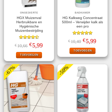
ONGEDIERTE
BADKAMER
HGX Muizenval
HG Kalkweg Concentraat
Herbruikbare en
500ml – Verwijder kalk als
Hygiënische
een pro
Muizenbestrijding
Gewaardeerd
€
Oorspronkelijke
Huidige
5,99
€
10,40
5.00
uit 5
Gewaardeerd
prijs
prijs
€
Oorspronkelijke
Huidige
5,99
€
10,66
4.47
uit 5
was:
is:
prijs
prijs
€10,40.
€5,99.
TOEVOEGEN
was:
is:
€10,66.
€5,99.
TOEVOEGEN
-67%
-50%