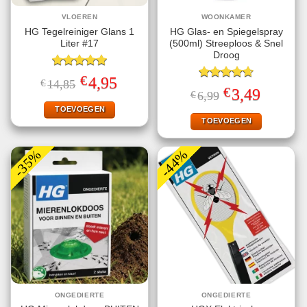
VLOEREN
WOONKAMER
HG Tegelreiniger Glans 1
HG Glas- en Spiegelspray
Liter #17
(500ml) Streeploos & Snel
Droog
Gewaardeerd
€
Oorspronkelijke
Huidige
4,95
€
14,85
5.00
uit 5
Gewaardeerd
prijs
prijs
€
Oorspronkelijke
Huidige
3,49
€
6,99
4.67
uit 5
was:
is:
prijs
prijs
€14,85.
€4,95.
TOEVOEGEN
was:
is:
€6,99.
€3,49.
TOEVOEGEN
-35%
-44%
ONGEDIERTE
ONGEDIERTE