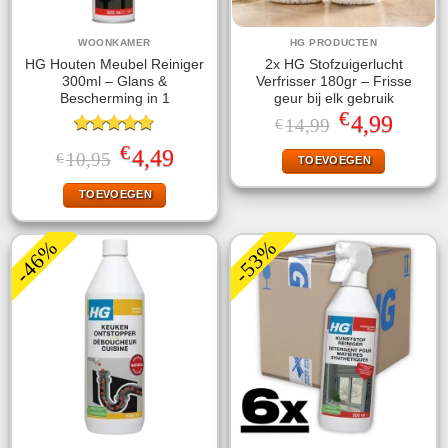
WOONKAMER
HG PRODUCTEN
HG Houten Meubel Reiniger
2x HG Stofzuigerlucht
300ml – Glans &
Verfrisser 180gr – Frisse
Bescherming in 1
geur bij elk gebruik
€
Oorspronkelijke
Huidige
4,99
14,99
€
prijs
prijs
Gewaardeerd
was:
is:
€
Oorspronkelijke
Huidige
4,49
10,95
€
TOEVOEGEN
4.75
uit 5
€14,99.
€4,99.
prijs
prijs
was:
is:
TOEVOEGEN
€10,95.
€4,49.
-46%
-53%