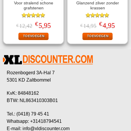
Voor stralend schone
Glanzend zilver zonder
grafstenen
krassen
Gewaardeerd
Gewaardeerd
€
€
Oorspronkelijke
Huidige
Oorspronkelijke
Huidige
5,95
4,95
12,42
14,95
€
€
5.00
uit 5
5.00
uit 5
prijs
prijs
prijs
prijs
was:
is:
was:
is:
TOEVOEGEN
TOEVOEGEN
€12,42.
€5,95.
€14,95.
€4,95.
Rozenbogerd 3A-Hal 7
5301 KD Zaltbommel
KvK: 84848162
BTW: NL863410303B01
Tel.: (0418) 79 45 41
Whatsapp: +31418794541
E-mail: info@xldiscounter.com