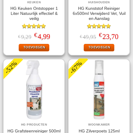
KEUKEN
HUISHOUDEN
HG Keuken Ontstopper 1
HG Kunststof Reiniger
Liter Natuurlijk effectief &
6x500ml Verwijderd Vet, Vuil
veilig
en Aanslag
Gewaardeerd
Gewaardeerd
€
€
Oorspronkelijke
Huidige
Oorspronkelijke
Huidige
4,99
23,70
9,29
49,95
€
€
5.00
uit 5
5.00
uit 5
prijs
prijs
prijs
prijs
was:
is:
was:
is:
TOEVOEGEN
TOEVOEGEN
€9,29.
€4,99.
€49,95.
€23,70.
-52%
-67%
HG PRODUCTEN
WOONKAMER
HG Grafsteenreiniger 500ml
HG Zilverpoets 125ml