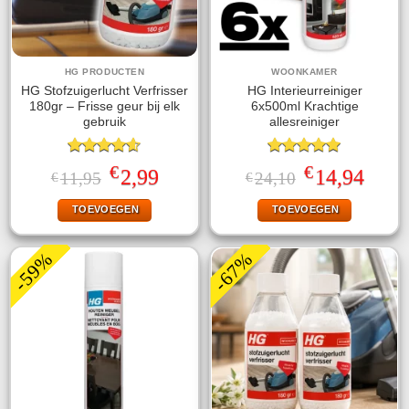
HG PRODUCTEN
WOONKAMER
HG Stofzuigerlucht Verfrisser
HG Interieurreiniger
180gr – Frisse geur bij elk
6x500ml Krachtige
gebruik
allesreiniger
Gewaardeerd
Gewaardeerd
€
€
Oorspronkelijke
Huidige
Oorspronkelijke
Huidige
2,99
14,94
11,95
24,10
€
€
4.57
uit 5
5.00
uit 5
prijs
prijs
prijs
prijs
was:
is:
was:
is:
TOEVOEGEN
TOEVOEGEN
€11,95.
€2,99.
€24,10.
€14,94.
-59%
-67%