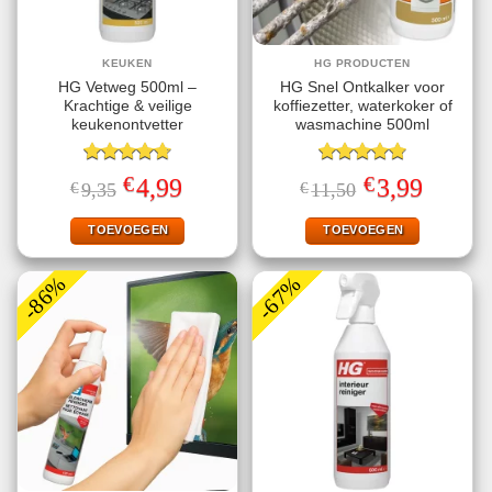
KEUKEN
HG PRODUCTEN
HG Vetweg 500ml –
HG Snel Ontkalker voor
Krachtige & veilige
koffiezetter, waterkoker of
keukenontvetter
wasmachine 500ml
Gewaardeerd
Gewaardeerd
€
€
Oorspronkelijke
Huidige
Oorspronkelijke
Huidige
4,99
3,99
€
9,35
€
11,50
4.70
uit 5
4.80
uit 5
prijs
prijs
prijs
prijs
was:
is:
was:
is:
€9,35.
€4,99.
€11,50.
€3,99.
TOEVOEGEN
TOEVOEGEN
-86%
-67%