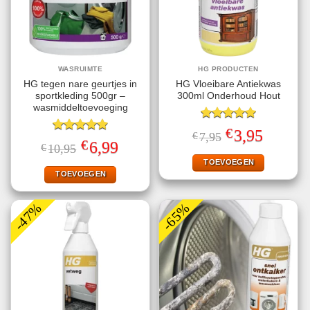
WASRUIMTE
HG PRODUCTEN
HG tegen nare geurtjes in
HG Vloeibare Antiekwas
sportkleding 500gr –
300ml Onderhoud Hout
wasmiddeltoevoeging
Gewaardeerd
€
Oorspronkelijke
Huidige
3,95
€
7,95
5.00
uit 5
Gewaardeerd
prijs
prijs
€
Oorspronkelijke
Huidige
6,99
€
10,95
4.89
uit 5
was:
is:
prijs
prijs
€7,95.
€3,95.
TOEVOEGEN
was:
is:
€10,95.
€6,99.
TOEVOEGEN
-47%
-65%