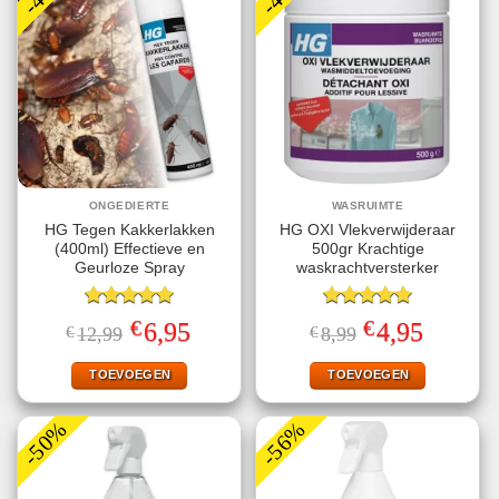
ONGEDIERTE
WASRUIMTE
HG Tegen Kakkerlakken
HG OXI Vlekverwijderaar
(400ml) Effectieve en
500gr Krachtige
Geurloze Spray
waskrachtversterker
Gewaardeerd
Gewaardeerd
€
€
Oorspronkelijke
Huidige
Oorspronkelijke
Huidige
6,95
4,95
€
12,99
€
8,99
5.00
uit 5
5.00
uit 5
prijs
prijs
prijs
prijs
was:
is:
was:
is:
€12,99.
€6,95.
€8,99.
€4,95.
TOEVOEGEN
TOEVOEGEN
-50%
-56%