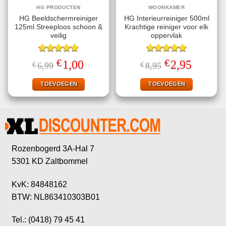
HG PRODUCTEN
WOONKAMER
HG Beeldschermreiniger
HG Interieurreiniger 500ml
125ml Streeploos schoon &
Krachtige reiniger voor elk
veilig
oppervlak
Gewaardeerd
Gewaardeerd
€
€
Oorspronkelijke
Huidige
Oorspronkelijke
Huidige
1,00
2,95
€
6,99
€
8,95
4.78
uit 5
5.00
uit 5
prijs
prijs
prijs
prijs
was:
is:
was:
is:
€6,99.
€1,00.
€8,95.
€2,95.
TOEVOEGEN
TOEVOEGEN
Rozenbogerd 3A-Hal 7
5301 KD Zaltbommel
KvK: 84848162
BTW: NL863410303B01
Tel.: (0418) 79 45 41