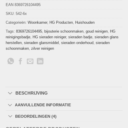
EAN 8369726104495
SKU:
542-6x
Categorieën:
Woonkamer
,
HG Producten
,
Huishouden
Tags:
8369726104495
,
bijouterie schoonmaken
,
goud reinigen
,
HG
reinigingsbadje
,
HG sieraden reiniger
,
sieraden badje
,
sieraden glans
herstellen
,
sieraden glansmiddel
,
sieraden onderhoud
,
sieraden
schoonmaken
,
zilver reinigen
BESCHRIJVING
AANVULLENDE INFORMATIE
BEOORDELINGEN (4)