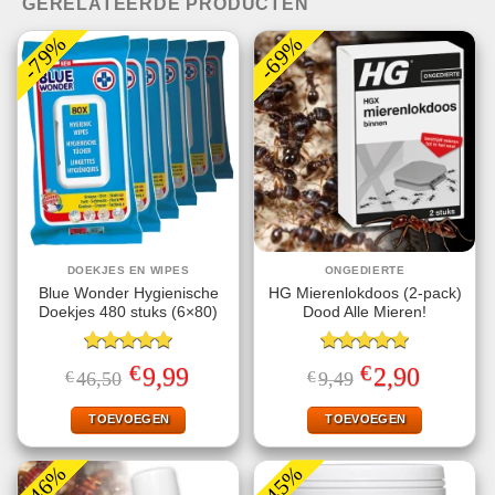
GERELATEERDE PRODUCTEN
-79%
-69%
DOEKJES EN WIPES
ONGEDIERTE
Blue Wonder Hygienische
HG Mierenlokdoos (2-pack)
Doekjes 480 stuks (6×80)
Dood Alle Mieren!
Gewaardeerd
Gewaardeerd
€
€
Oorspronkelijke
Huidige
Oorspronkelijke
Huidige
9,99
2,90
€
46,50
€
9,49
5.00
uit 5
5.00
uit 5
prijs
prijs
prijs
prijs
was:
is:
was:
is:
€46,50.
€9,99.
€9,49.
€2,90.
TOEVOEGEN
TOEVOEGEN
-46%
-45%