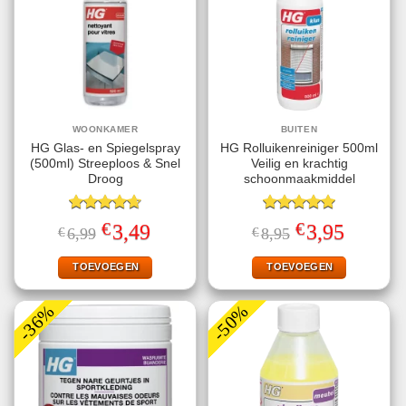
WOONKAMER
BUITEN
HG Glas- en Spiegelspray
HG Rolluikenreiniger 500ml
(500ml) Streeploos & Snel
Veilig en krachtig
Droog
schoonmaakmiddel
Gewaardeerd
Gewaardeerd
€
€
Oorspronkelijke
Huidige
Oorspronkelijke
Huidige
3,49
3,95
€
6,99
€
8,95
4.67
uit 5
5.00
uit 5
prijs
prijs
prijs
prijs
was:
is:
was:
is:
€6,99.
€3,49.
€8,95.
€3,95.
TOEVOEGEN
TOEVOEGEN
-36%
-50%