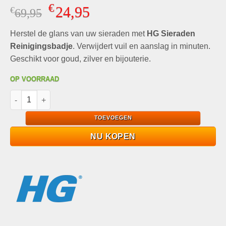
Gewaardeerd
4
€
24,95
€
Oorspronkelijke
Huidige
69,95
4.50
op 5
gebaseerd
prijs
prijs
op
klant
Herstel de glans van uw sieraden met
was:
is:
HG Sieraden
waarderingen
€69,95.
€24,95.
Reinigingsbadje
. Verwijdert vuil en aanslag in minuten.
Geschikt voor goud, zilver en bijouterie.
OP VOORRAAD
HG Sieraden Reinigingsbadje 6x300ml Glansherstellend aantal
TOEVOEGEN
NU KOPEN