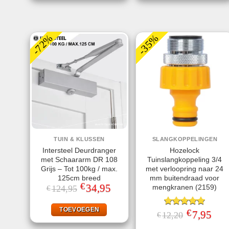
-72%
-35%
TUIN & KLUSSEN
SLANGKOPPELINGEN
Intersteel Deurdranger
Hozelock
met Schaararm DR 108
Tuinslangkoppeling 3/4
Grijs – Tot 100kg / max.
met verloopring naar 24
125cm breed
mm buitendraad voor
€
Oorspronkelijke
34,95
Huidige
mengkranen (2159)
124,95
€
prijs
prijs
was:
is:
€124,95.
€34,95.
TOEVOEGEN
€
Gewaardeerd
Oorspronkeli
7,95
Huid
12,20
€
prijs
prijs
5.00
uit 5
was:
is: