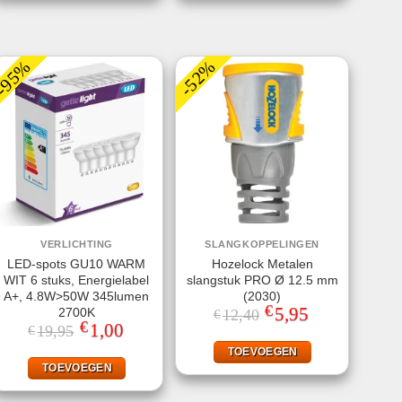
-95%
-52%
VERLICHTING
SLANGKOPPELINGEN
LED-spots GU10 WARM
Hozelock Metalen
WIT 6 stuks, Energielabel
slangstuk PRO Ø 12.5 mm
A+, 4.8W>50W 345lumen
(2030)
€
Oorspronkelijke
5,95
Huidige
2700K
12,40
€
prijs
prijs
€
Oorspronkelijke
1,00
Huidige
19,95
€
was:
is:
prijs
prijs
€12,40.
€5,95.
was:
is:
TOEVOEGEN
€19,95.
€1,00.
TOEVOEGEN