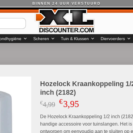
BINNEN 24 UUR VERSTUURD
ondhygiëne
Scheren
Tuin & Klussen
Diervoerders
Hozelock Kraankoppeling 1/
inch (2182)
€
3,95
€
Oorspronkelijke
Huidige
4,99
prijs
prijs
De Hozelock Kraankoppeling 1/2 inch (2182
was:
is:
€4,99.
€3,95.
handige accessoire voor tuinslangen. Het is
ontworpen om eenvoudig aan te sluiten op 