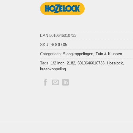
EAN 5010646010733
SKU:
ROOD-05
Categorieën:
Slangkoppelingen
,
Tuin & Klussen
Tags:
1/2 inch
,
2182
,
5010646010733
,
Hozelock
,
kraankoppeling