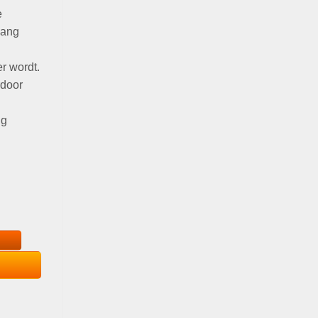
e
lang
r wordt.
rdoor
ig
al