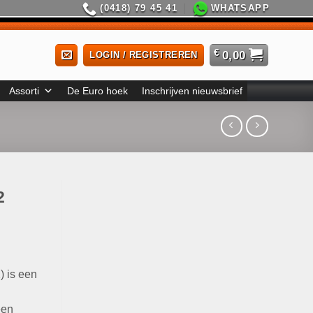
(0418) 79 45 41
WHATSAPP
€
0,00
LOGIN / REGISTREREN
Assorti
De Euro hoek
Inschrijven nieuwsbrief
2
) is een
een