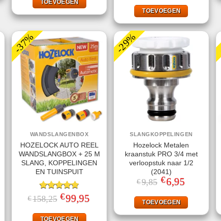
€33,50.
€14,95.
was:
is:
TOEVOEGEN
€69,95.
€34,95.
TOEVOEGEN
-37%
-29%
WANDSLANGENBOX
SLANGKOPPELINGEN
HOZELOCK AUTO REEL
Hozelock Metalen
WANDSLANGBOX + 25 M
kraanstuk PRO 3/4 met
SLANG, KOPPELINGEN
verloopstuk naar 1/2
EN TUINSPUIT
(2041)
€
Oorspronkelijke
6,95
Huidige
9,85
€
prijs
prijs
was:
is:
€
Gewaardeerd
Oorspronkelijke
99,95
Huidige
158,25
€
€9,85.
€6,95.
TOEVOEGEN
prijs
prijs
4.80
uit 5
jke
ige
was:
is:
€158,25.
€99,95.
TOEVOEGEN