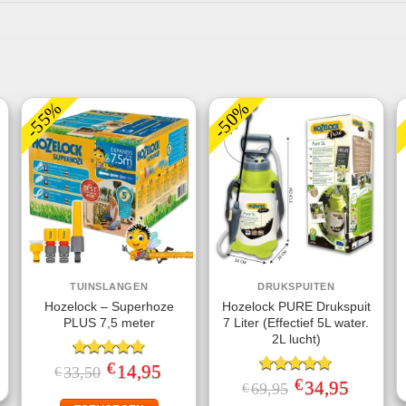
-55%
-50%
TUINSLANGEN
DRUKSPUITEN
Hozelock – Superhoze
Hozelock PURE Drukspuit
PLUS 7,5 meter
7 Liter (Effectief 5L water.
jke
ge
2L lucht)
€
Gewaardeerd
Oorspronkelijke
14,95
Huidige
33,50
€
.
prijs
prijs
4.75
uit 5
€
Gewaardeerd
Oorspronkelijke
34,95
Huidige
69,95
€
was:
is:
prijs
prijs
4.75
uit 5