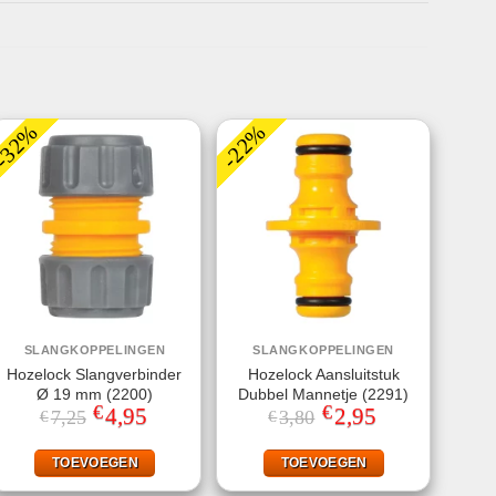
-32%
-22%
SLANGKOPPELINGEN
SLANGKOPPELINGEN
Hozelock Slangverbinder
Hozelock Aansluitstuk
Ø 19 mm (2200)
Dubbel Mannetje (2291)
€
€
Oorspronkelijke
4,95
Huidige
Oorspronkelijke
2,95
Huidige
7,25
3,80
€
€
prijs
prijs
prijs
prijs
was:
is:
was:
is:
€7,25.
€4,95.
€3,80.
€2,95.
TOEVOEGEN
TOEVOEGEN