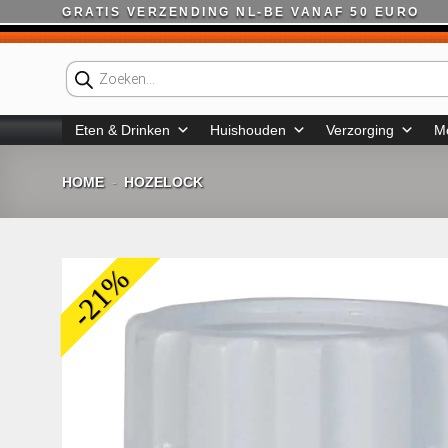
Ga
GRATIS VERZENDING NL-BE VANAF 50 EURO
naar
inhoud
Producten
zoeken
Eten & Drinken
Huishouden
Verzorging
M
HOME
HOZELOCK
-
-21%