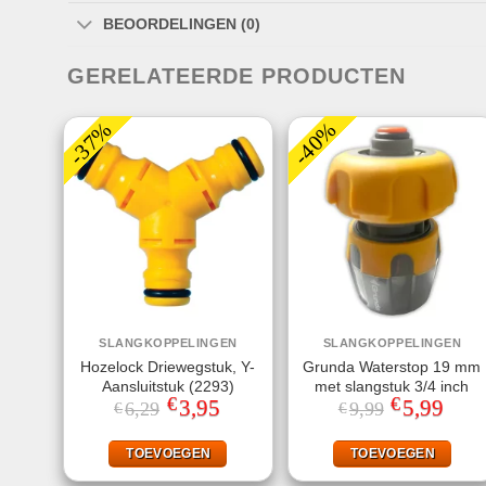
BEOORDELINGEN (0)
GERELATEERDE PRODUCTEN
-37%
-40%
SLANGKOPPELINGEN
SLANGKOPPELINGEN
Hozelock Driewegstuk, Y-
Grunda Waterstop 19 mm
Aansluitstuk (2293)
met slangstuk 3/4 inch
€
€
Oorspronkelijke
3,95
Huidige
Oorspronkeli
5,99
Huidi
6,29
9,99
€
€
prijs
prijs
prijs
prijs
was:
is:
was:
is:
€6,29.
€3,95.
€9,99.
€5,99
TOEVOEGEN
TOEVOEGEN