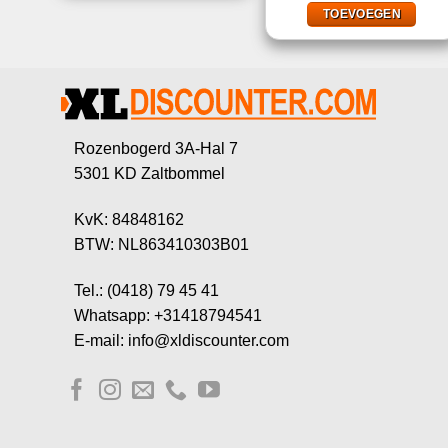
€12,20.
€7,95
TOEVOEGEN
Rozenbogerd 3A-Hal 7
5301 KD Zaltbommel
KvK: 84848162
BTW: NL863410303B01
Tel.: (0418) 79 45 41
Whatsapp: +31418794541
E-mail: info@xldiscounter.com