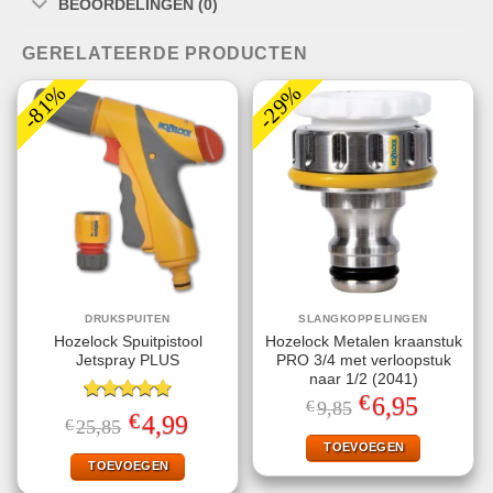
BEOORDELINGEN (0)
GERELATEERDE PRODUCTEN
-81%
-29%
DRUKSPUITEN
SLANGKOPPELINGEN
Hozelock Spuitpistool
Hozelock Metalen kraanstuk
Jetspray PLUS
PRO 3/4 met verloopstuk
naar 1/2 (2041)
€
Oorspronkelijke
Huidige
6,95
€
9,85
Gewaardeerd
prijs
prijs
€
Oorspronkelijke
Huidige
4,99
€
25,85
4.78
uit 5
was:
is:
prijs
prijs
€9,85.
€6,95.
TOEVOEGEN
was:
is:
€25,85.
€4,99.
TOEVOEGEN