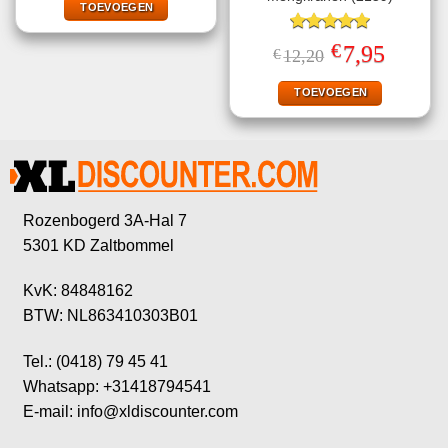
€3,80.
€2,95.
TOEVOEGEN
Gewaardeerd
€
Oorspronkelijke
Huidige
7,95
€
12,20
5.00
uit 5
prijs
prijs
was:
is:
€12,20.
€7,95.
TOEVOEGEN
Rozenbogerd 3A-Hal 7
5301 KD Zaltbommel
KvK: 84848162
BTW: NL863410303B01
Tel.: (0418) 79 45 41
Whatsapp: +31418794541
E-mail: info@xldiscounter.com