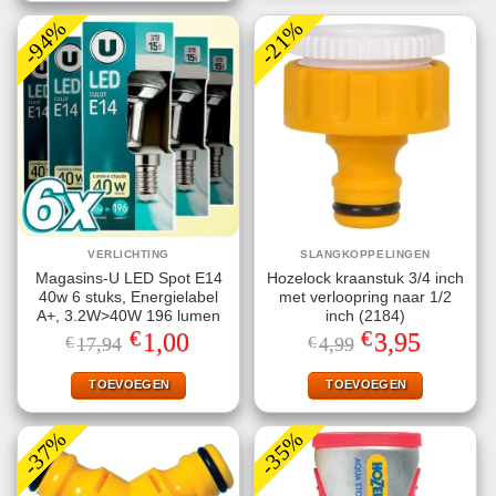
-94%
-21%
VERLICHTING
SLANGKOPPELINGEN
Magasins-U LED Spot E14
Hozelock kraanstuk 3/4 inch
40w 6 stuks, Energielabel
met verloopring naar 1/2
A+, 3.2W>40W 196 lumen
inch (2184)
€
€
Oorspronkelijke
Huidige
Oorspronkelijke
Huidige
1,00
3,95
€
17,94
€
4,99
prijs
prijs
prijs
prijs
was:
is:
was:
is:
€17,94.
€1,00.
€4,99.
€3,95.
TOEVOEGEN
TOEVOEGEN
-37%
-35%