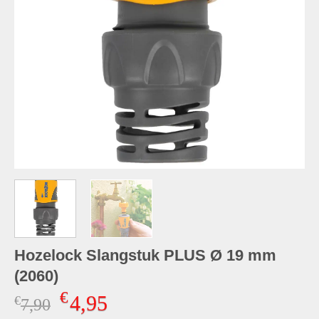
Hozelock Slangstuk PLUS Ø 19 mm
(2060)
€
4,95
€
Oorspronkelijke
Huidige
7,90