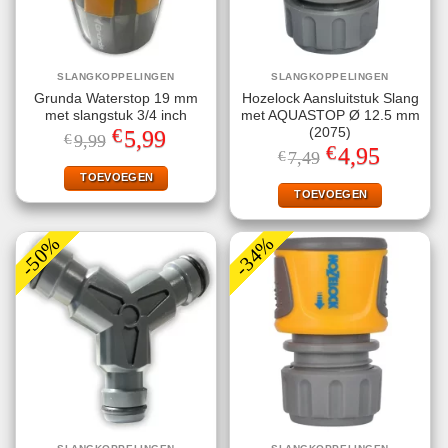
SLANGKOPPELINGEN
SLANGKOPPELINGEN
Grunda Waterstop 19 mm
Hozelock Aansluitstuk Slang
met slangstuk 3/4 inch
met AQUASTOP Ø 12.5 mm
€
(2075)
Oorspronkelijke
Huidige
5,99
€
9,99
prijs
prijs
€
Oorspronkelijke
Huidige
4,95
€
7,49
was:
is:
prijs
prijs
€9,99.
€5,99.
TOEVOEGEN
was:
is:
€7,49.
€4,95.
TOEVOEGEN
-50%
-34%