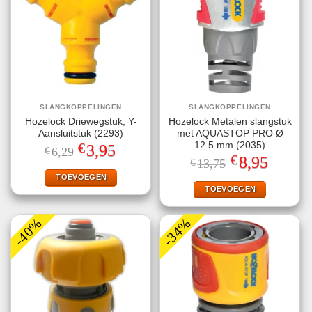
SLANGKOPPELINGEN
SLANGKOPPELINGEN
Hozelock Driewegstuk, Y-
Hozelock Metalen slangstuk
Aansluitstuk (2293)
met AQUASTOP PRO Ø
€
12.5 mm (2035)
Oorspronkelijke
Huidige
3,95
€
6,29
prijs
prijs
€
Oorspronkelijke
Huidige
8,95
€
13,75
was:
is:
prijs
prijs
€6,29.
€3,95.
TOEVOEGEN
was:
is:
€13,75.
€8,95.
TOEVOEGEN
-40%
-34%