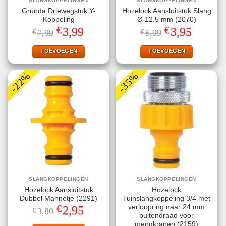
SLANGKOPPELINGEN
SLANGKOPPELINGEN
Grunda Driewegstuk Y-
Hozelock Aansluitstuk Slang
Koppeling
Ø 12.5 mm (2070)
€
€
Oorspronkelijke
Huidige
Oorspronkelijke
Huidige
3,99
3,95
€
7,99
€
5,99
prijs
prijs
prijs
prijs
was:
is:
was:
is:
€7,99.
€3,99.
€5,99.
€3,95.
TOEVOEGEN
TOEVOEGEN
-22%
-35%
SLANGKOPPELINGEN
SLANGKOPPELINGEN
Hozelock Aansluitstuk
Hozelock
Dubbel Mannetje (2291)
Tuinslangkoppeling 3/4 met
€
verloopring naar 24 mm
Oorspronkelijke
Huidige
2,95
€
3,80
prijs
prijs
buitendraad voor
was:
is:
mengkranen (2159)