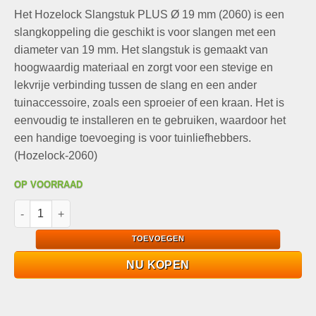
prijs
prijs
Het Hozelock Slangstuk PLUS Ø 19 mm (2060) is een
was:
is:
€7,90.
€4,95.
slangkoppeling die geschikt is voor slangen met een
diameter van 19 mm. Het slangstuk is gemaakt van
hoogwaardig materiaal en zorgt voor een stevige en
lekvrije verbinding tussen de slang en een ander
tuinaccessoire, zoals een sproeier of een kraan. Het is
eenvoudig te installeren en te gebruiken, waardoor het
een handige toevoeging is voor tuinliefhebbers.
(Hozelock-2060)
OP VOORRAAD
Hozelock Slangstuk PLUS Ø 19 mm (2060) aantal
TOEVOEGEN
NU KOPEN