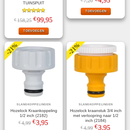
7,20
prijs
prijs
TUINSPUIT
was:
is:
€7,20.
€4,95.
TOEVOEGEN
Gewaardeerd
€
Oorspronkelijke
Huidige
99,95
€
158,25
4.80
uit 5
prijs
prijs
was:
is:
€158,25.
€99,95.
TOEVOEGEN
-21%
-21%
SLANGKOPPELINGEN
SLANGKOPPELINGEN
Hozelock Kraankoppeling
Hozelock kraanstuk 3/4 inch
1/2 inch (2182)
met verloopring naar 1/2
€
inch (2184)
Oorspronkelijke
Huidige
3,95
€
4,99
prijs
prijs
€
Oorspronkelijke
Huidige
3,95
€
4,99
was:
is: