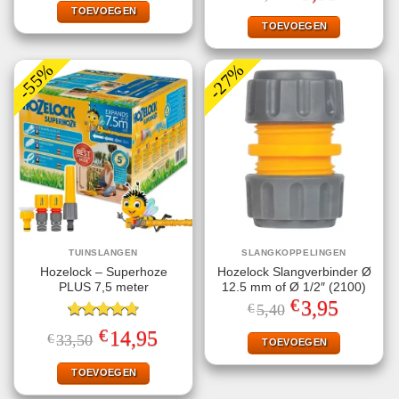
prijs
prijs
€4,99.
€3,95.
TOEVOEGEN
was:
is:
€4,99.
€3,95.
TOEVOEGEN
-55%
-27%
TUINSLANGEN
SLANGKOPPELINGEN
Hozelock – Superhoze
Hozelock Slangverbinder Ø
PLUS 7,5 meter
12.5 mm of Ø 1/2″ (2100)
€
Oorspronkelijke
Huidige
3,95
€
5,40
prijs
prijs
Gewaardeerd
was:
is:
€
Oorspronkelijke
Huidige
14,95
€
33,50
€5,40.
€3,95.
TOEVOEGEN
4.75
uit 5
prijs
prijs
was:
is:
€33,50.
€14,95.
TOEVOEGEN