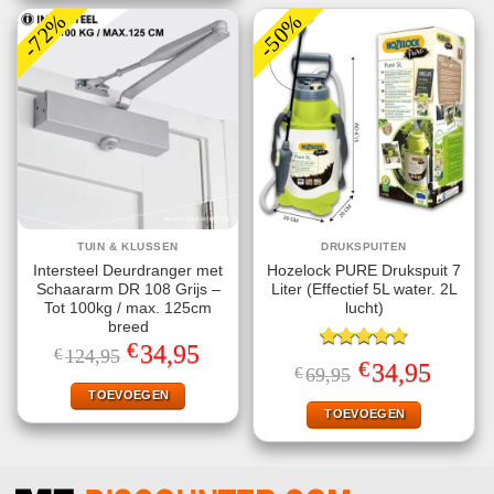
-72%
-50%
TUIN & KLUSSEN
DRUKSPUITEN
Intersteel Deurdranger met
Hozelock PURE Drukspuit 7
Schaararm DR 108 Grijs –
Liter (Effectief 5L water. 2L
Tot 100kg / max. 125cm
lucht)
breed
€
Oorspronkelijke
Huidige
34,95
€
124,95
Gewaardeerd
prijs
prijs
€
Oorspronkelijke
Huidige
34,95
€
69,95
4.75
uit 5
was:
is:
prijs
prijs
€124,95.
€34,95.
TOEVOEGEN
was:
is:
€69,95.
€34,95.
TOEVOEGEN