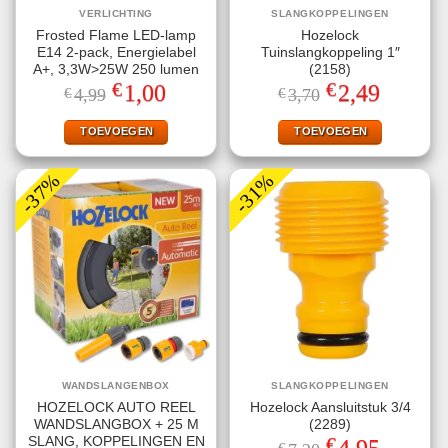
VERLICHTING
SLANGKOPPELINGEN
Frosted Flame LED-lamp
Hozelock
E14 2-pack, Energielabel
Tuinslangkoppeling 1″
A+, 3,3W>25W 250 lumen
(2158)
€
€
Oorspronkelijke
Huidige
Oorspronkelijke
Huidige
1,00
2,49
€
4,99
€
3,70
prijs
prijs
prijs
prijs
was:
is:
was:
is:
€4,99.
€1,00.
€3,70.
€2,49.
TOEVOEGEN
TOEVOEGEN
-37%
-31%
WANDSLANGENBOX
SLANGKOPPELINGEN
HOZELOCK AUTO REEL
Hozelock Aansluitstuk 3/4
WANDSLANGBOX + 25 M
(2289)
€
SLANG, KOPPELINGEN EN
Oorspronkelijke
Huidige
4,95
€