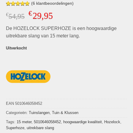
(
6
klantbeoordelingen)
Gewaardeerd
6
€
29,95
€
Oorspronkelijke
Huidige
54,95
4.67
op 5
gebaseerd
prijs
prijs
op
klant
De HOZELOCK SUPERHOZE is een hoogwaardige
was:
is:
waarderingen
€54,95.
€29,95.
uitrekbare slang van 15 meter lang.
Uitverkocht
EAN 5010646058452
Categorieën:
Tuinslangen
,
Tuin & Klussen
Tags:
15 meter
,
5010646058452
,
hoogwaardige kwaliteit
,
Hozelock
,
Superhoze
,
uitrekbare slang