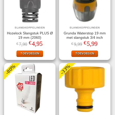
SLANGKOPPELINGEN
SLANGKOPPELINGEN
Hozelock Slangstuk PLUS Ø
Grunda Waterstop 19 mm
19 mm (2060)
met slangstuk 3/4 inch
€
€
Oorspronkelijke
Huidige
Oorspronkelijke
Huidige
4,95
5,99
€
7,90
€
9,99
prijs
prijs
prijs
prijs
was:
is:
was:
is:
€7,90.
€4,95.
€9,99.
€5,99.
TOEVOEGEN
TOEVOEGEN
-80%
-33%