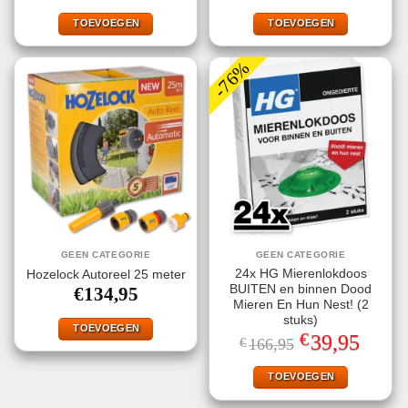
TOEVOEGEN
TOEVOEGEN
-76%
GEEN CATEGORIE
GEEN CATEGORIE
24x HG Mierenlokdoos
Hozelock Autoreel 25 meter
BUITEN en binnen Dood
€
134,95
Mieren En Hun Nest! (2
stuks)
TOEVOEGEN
€
Oorspronkelijke
Huidige
39,95
€
166,95
prijs
prijs
was:
is:
€166,95.
€39,95.
TOEVOEGEN