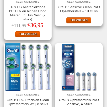
GEEN CATEGORIE
GEEN CATEGORIE
15x HG Mierenlokdoos
Oral B Sensitive Clean PRO
BUITEN en binnen Dood
Opzetborstels – 10 stuks
Mieren En Hun Nest! (2
stuks)
TOEVOEGEN
€
Oorspronkelijke
Huidige
36,95
€
111,95
prijs
prijs
was:
is:
€111,95.
€36,95.
TOEVOEGEN
GEEN CATEGORIE
GEEN CATEGORIE
Oral B PRO Precision Clean
Oral-B Opzetborstels PRO
Opzetborstels Wit | 8 stuks
Sensitive, 4 Stuks