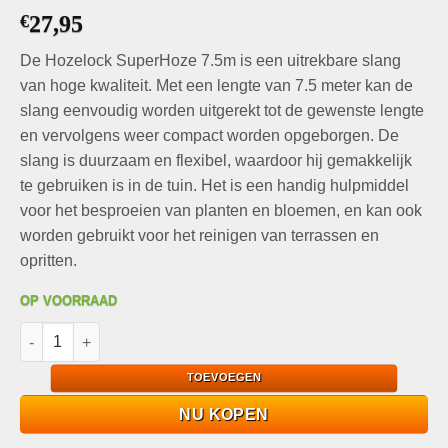
Gewaardeerd
6
€
27,95
4.83
op 5
gebaseerd
op
klant
De Hozelock SuperHoze 7.5m is een uitrekbare slang
waarderingen
van hoge kwaliteit. Met een lengte van 7.5 meter kan de
slang eenvoudig worden uitgerekt tot de gewenste lengte
en vervolgens weer compact worden opgeborgen. De
slang is duurzaam en flexibel, waardoor hij gemakkelijk
te gebruiken is in de tuin. Het is een handig hulpmiddel
voor het besproeien van planten en bloemen, en kan ook
worden gebruikt voor het reinigen van terrassen en
opritten.
OP VOORRAAD
De uitrek tuinslang - Hozelock SuperHoze 7.5m aantal
TOEVOEGEN
NU KOPEN