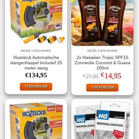
GEEN CATEGORIE
GEEN CATEGORIE
Hozelock Automatische
2x Hawaiian Tropic SPF15
slangenhaspel inclusief 25
Zonneolie Coconut & Guava
meter slang
200ml
€
€
134,95
Oorspronkelijke
Huidige
14,95
€
27,95
prijs
prijs
was:
is:
TOEVOEGEN
€27,95.
€14,95.
TOEVOEGEN