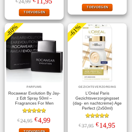
11,95
€
24,99
5.00
uit 5
was:
is:
prijs
prijs
€29,99.
€9,99.
TOEVOEGEN
was:
is:
€24,99.
€11,95.
TOEVOEGEN
-80%
-61%
PARFUMS
GEZICHTSVERZORGING
Rocawear Evolution By Jay-
L’Oréal Paris
z Edt Spray 50ml –
Gezichtsverzorgingsset
Fragrances For Men
(dag- en nachtcrème) Age
Perfect (2x50ml)
Gewaardeerd
€
Oorspronkelijke
Huidige
4,99
€
24,95
5.00
uit 5
Gewaardeerd
prijs
prijs
€
Oorspronkelijke
Huidige
14,95
€
37,95
5.00
uit 5
was:
is:
prijs
prijs
€24,95.
€4,99.
TOEVOEGEN