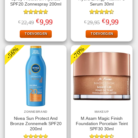
SPF20 Zonnespray 200ml
Serum 30ml
Gewaardeerd
Gewaardeerd
€
€
Oorspronkelijke
Huidige
Oorspronkelijke
Huidige
9,99
9,99
€
22,49
€
29,95
4.67
uit 5
4.50
uit 5
prijs
prijs
prijs
prijs
was:
is:
was:
is:
€22,49.
€9,99.
€29,95.
€9,99.
TOEVOEGEN
TOEVOEGEN
-56%
-70%
ZONNEBRAND
MAKEUP
Nivea Sun Protect And
M.Asam Magic Finish
Bronze Zonnemelk SPF20
Foundation Porcelain Teint
200ml
SPF30 30ml