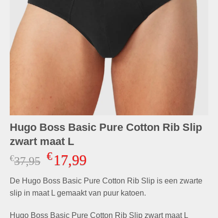
Hugo Boss Basic Pure Cotton Rib Slip
zwart maat L
€
17,99
€
Oorspronkelijke
Huidige
37,95
prijs
prijs
De Hugo Boss Basic Pure Cotton Rib Slip is een zwarte
was:
is:
€37,95.
€17,99.
slip in maat L gemaakt van puur katoen.
Hugo Boss Basic Pure Cotton Rib Slip zwart maat L