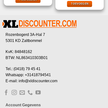
was:
is:
€37,95.
€14,95.
TOEVOEGEN
Rozenbogerd 3A-Hal 7
5301 KD Zaltbommel
KvK: 84848162
BTW: NL863410303B01
Tel.: (0418) 79 45 41
Whatsapp: +31418794541
E-mail: info@xldiscounter.com
Account Gegevens