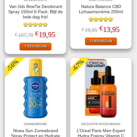
Van Gils BowTie Deodorant
Natura Balance CBD
Spray 150ml 6-Pack: Blijf de
Lichaamscrème 200ml
hele dag fris!
Gewaardeerd
€
Oorspronkelijke
Huidige
13,95
€
19,95
4.67
uit 5
Gewaardeerd
prijs
prijs
€
Oorspronkelijke
Huidige
19,95
€
107,70
5.00
uit 5
was:
is:
prijs
prijs
€19,95.
€13,95.
TOEVOEGEN
was:
is:
€107,70.
€19,95.
TOEVOEGEN
-56%
-67%
ZONNEBRAND
GEZICHTSVERZORGING
Nivea Sun Zonnebrand
L’Oreal Paris Men Expert
Spray Protect en Hydrate
Hydra Energy Vitamin C