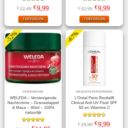
Gewaardeerd
Gewaardeerd
€
€
Oorspronkelijke
Huidige
Oorspronkelijke
Huidige
9,99
9,99
€
22,49
€
32,95
4.78
uit 5
4.50
uit 5
prijs
prijs
prijs
prijs
was:
is:
was:
is:
€22,49.
€9,99.
€32,95.
€9,99.
TOEVOEGEN
TOEVOEGEN
-52%
-67%
VERZORGING
GEZICHTSVERZORGING
WELEDA – Verstevigende
L’Oréal Paris Revitalift
Nachtcrème – Granaatappel
Clinical Anti-UV Fluid SPF
& Maca – 40ml – 100%
50 en Vitamine C
natuurlijk
Gewaardeerd
€
Oorspronkelijke
Huidige
9,99
€
29,99
4.50
uit 5
Gewaardeerd
prijs
prijs
€
Oorspronkelijke
Huidige