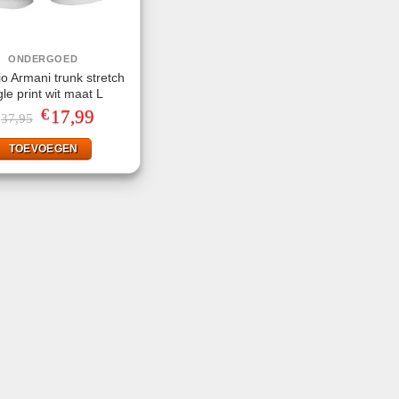
ONDERGOED
o Armani trunk stretch
le print wit maat L
€
Oorspronkelijke
17,99
Huidige
37,95
prijs
prijs
was:
is:
TOEVOEGEN
€37,95.
€17,99.