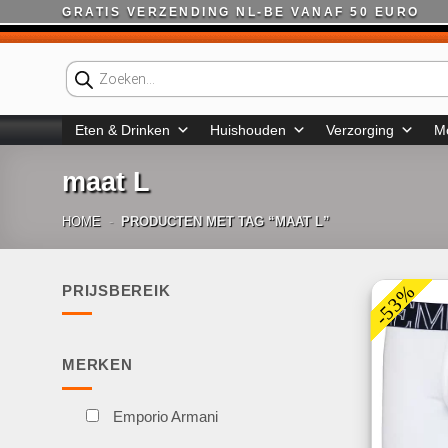
Ga
GRATIS VERZENDING NL-BE VANAF 50 EURO
naar
inhoud
Producten
zoeken
Eten & Drinken
Huishouden
Verzorging
M
maat L
HOME
-
PRODUCTEN MET TAG “MAAT L”
-53%
PRIJSBEREIK
Min.
Max.
prijs
prijs
MERKEN
Emporio Armani