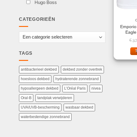
Hugo Boss
CATEGORIEËN
Emporio
Eagle
€
37
TAGS
antibacterieel dekbed
dekbed zonder overtrek
hoesloos dekbed
hydraterende zonnebrand
hypoallergeen dekbed
L’Oréal Paris
nivea
Oral-B
tandplak verwijderen
UVA/UVB-bescherming
wasbaar dekbed
waterbestendige zonnebrand