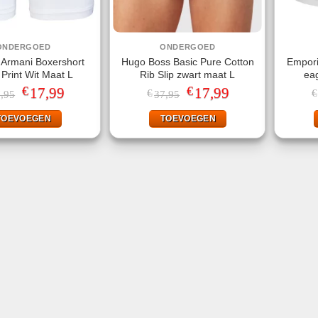
ONDERGOED
ONDERGOED
 Armani Boxershort
Hugo Boss Basic Pure Cotton
Empori
 Print Wit Maat L
Rib Slip zwart maat L
eag
€
€
Oorspronkelijke
17,99
Huidige
Oorspronkelijke
17,99
Huidige
€
€
,95
37,95
prijs
prijs
prijs
prijs
was:
is:
was:
is:
TOEVOEGEN
TOEVOEGEN
€37,95.
€17,99.
€37,95.
€17,99.