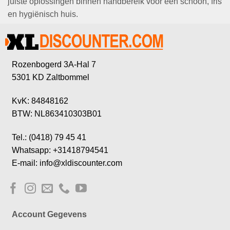
juiste oplossingen binnen handbereik voor een schoon, fris
en hygiënisch huis.
Rozenbogerd 3A-Hal 7
5301 KD Zaltbommel
KvK: 84848162
BTW: NL863410303B01
Tel.: (0418) 79 45 41
Whatsapp: +31418794541
E-mail: info@xldiscounter.com
Account Gegevens