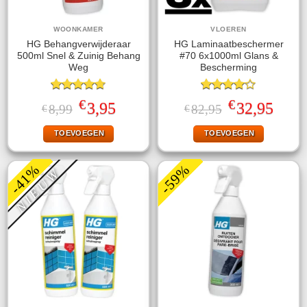
WOONKAMER
VLOEREN
HG Behangverwijderaar
HG Laminaatbeschermer
500ml Snel & Zuinig Behang
#70 6x1000ml Glans &
Weg
Bescherming
Gewaardeerd
Gewaardeerd
€
€
Oorspronkelijke
Huidige
Oorspronkelijke
Huidige
3,95
32,95
8,99
82,95
€
€
4.67
uit 5
4.00
uit
prijs
prijs
prijs
prijs
5
was:
is:
was:
is:
TOEVOEGEN
TOEVOEGEN
€8,99.
€3,95.
€82,95.
€32,95.
-41%
-59%
NIEUW