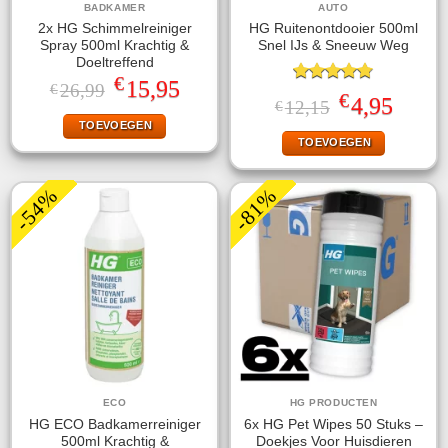
BADKAMER
AUTO
2x HG Schimmelreiniger
HG Ruitenontdooier 500ml
Spray 500ml Krachtig &
Snel IJs & Sneeuw Weg
Doeltreffend
€
Oorspronkelijke
Huidige
15,95
26,99
€
Gewaardeerd
€
prijs
prijs
Oorspronkelijke
Huidige
4,95
12,15
€
4.78
uit 5
was:
is:
prijs
prijs
TOEVOEGEN
€26,99.
€15,95.
was:
is:
TOEVOEGEN
€12,15.
€4,95.
-54%
-81%
ECO
HG PRODUCTEN
HG ECO Badkamerreiniger
6x HG Pet Wipes 50 Stuks –
500ml Krachtig &
Doekjes Voor Huisdieren