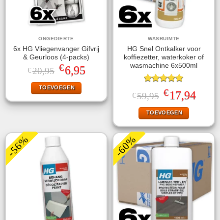
ONGEDIERTE
WASRUIMTE
6x HG Vliegenvanger Gifvrij
HG Snel Ontkalker voor
& Geurloos (4-packs)
koffiezetter, waterkoker of
€
wasmachine 6x500ml
Oorspronkelijke
Huidige
6,95
20,95
€
prijs
prijs
was:
is:
TOEVOEGEN
€20,95.
€6,95.
Gewaardeerd
€
Oorspronkelijke
Huidige
17,94
59,95
€
5.00
uit 5
prijs
prijs
was:
is:
TOEVOEGEN
€59,95.
€17,94.
-56%
-60%