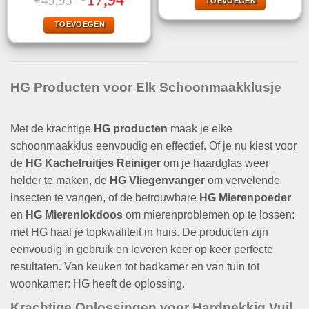
49,95
TOEVOEGEN
4.75
uit 5
€12,95.
€6,99.
prijs
prijs
was:
is:
TOEVOEGEN
€49,95.
€17,94.
HG Producten voor Elk Schoonmaakklusje
Met de krachtige
HG producten
maak je elke
schoonmaakklus eenvoudig en effectief. Of je nu kiest voor
de
HG Kachelruitjes Reiniger
om je haardglas weer
helder te maken, de
HG Vliegenvanger
om vervelende
insecten te vangen, of de betrouwbare
HG Mierenpoeder
en
HG Mierenlokdoos
om mierenproblemen op te lossen:
met HG haal je topkwaliteit in huis. De producten zijn
eenvoudig in gebruik en leveren keer op keer perfecte
resultaten. Van keuken tot badkamer en van tuin tot
woonkamer: HG heeft de oplossing.
Krachtige Oplossingen voor Hardnekkig Vuil