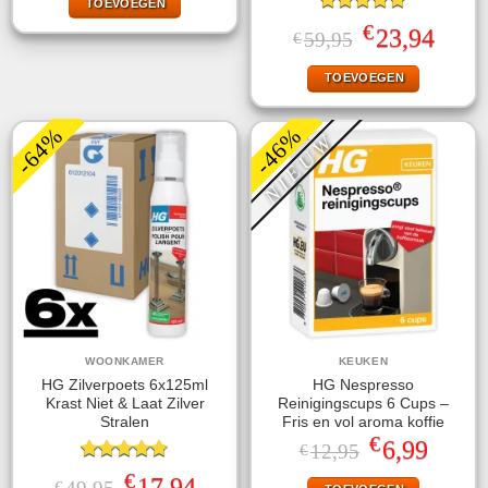
TOEVOEGEN
€37,95.
€17,94.
Gewaardeerd
€
Oorspronkelijke
Huidige
23,94
59,95
€
5.00
uit 5
prijs
prijs
was:
is:
TOEVOEGEN
€59,95.
€23,94.
-64%
-46%
NIEUW
WOONKAMER
KEUKEN
HG Zilverpoets 6x125ml
HG Nespresso
Krast Niet & Laat Zilver
Reinigingscups 6 Cups –
Stralen
Fris en vol aroma koffie
€
Oorspronkelijke
Huidige
6,99
12,95
€
prijs
prijs
Gewaardeerd
was:
is:
€
Oorspronkelijke
Huidige
17,94
€