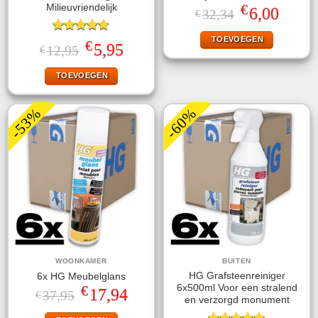
€
Milieuvriendelijk
Oorspronkelijke
Huidige
6,00
32,34
€
prijs
prijs
was:
is:
TOEVOEGEN
Gewaardeerd
€32,34.
€6,00.
€
Oorspronkelijke
Huidige
5,95
12,95
€
4.67
uit 5
prijs
prijs
was:
is:
TOEVOEGEN
€12,95.
€5,95.
-53%
-60%
WOONKAMER
BUITEN
HG Grafsteenreiniger
6x HG Meubelglans
€
6x500ml Voor een stralend
Oorspronkelijke
Huidige
17,94
37,95
€
en verzorgd monument
prijs
prijs
was:
is: