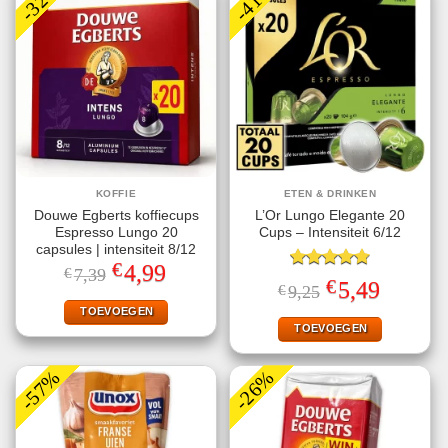
-32%
-41%
KOFFIE
ETEN & DRINKEN
Douwe Egberts koffiecups
L’Or Lungo Elegante 20
Espresso Lungo 20
Cups – Intensiteit 6/12
capsules | intensiteit 8/12
€
Oorspronkelijke
Huidige
4,99
€
7,39
Gewaardeerd
prijs
prijs
€
Oorspronkelijke
Huidige
5,49
€
9,25
4.80
uit 5
was:
is:
prijs
prijs
€7,39.
€4,99.
TOEVOEGEN
was:
is:
€9,25.
€5,49.
TOEVOEGEN
-57%
-26%