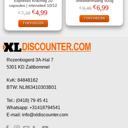
Espresso Krachtig 20
Snelfiltermaling 500g
€
capsules | intensiteit 10/12
Oorspronkelijke
Huidige
6,99
€
9,49
prijs
prijs
€
Oorspronkelijke
Huidige
4,99
€
7,39
was:
is:
prijs
prijs
€9,49.
€6,99.
TOEVOEGEN
was:
is:
€7,39.
€4,99.
TOEVOEGEN
Rozenbogerd 3A-Hal 7
5301 KD Zaltbommel
KvK: 84848162
BTW: NL863410303B01
Tel.: (0418) 79 45 41
Whatsapp: +31418794541
E-mail: info@xldiscounter.com