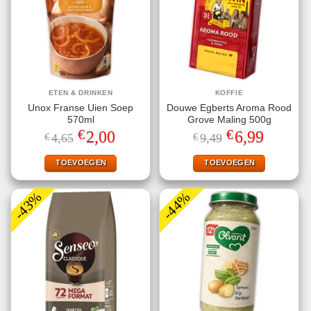
ETEN & DRINKEN
KOFFIE
Unox Franse Uien Soep
Douwe Egberts Aroma Rood
570ml
Grove Maling 500g
€
€
Oorspronkelijke
Huidige
Oorspronkelijke
Huidige
2,00
6,99
€
4,65
€
9,49
prijs
prijs
prijs
prijs
was:
is:
was:
is:
€4,65.
€2,00.
€9,49.
€6,99.
TOEVOEGEN
TOEVOEGEN
-43%
-44%