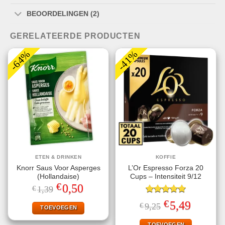
BEOORDELINGEN (2)
GERELATEERDE PRODUCTEN
-64%
-41%
ETEN & DRINKEN
KOFFIE
Knorr Saus Voor Asperges
L’Or Espresso Forza 20
(Hollandaise)
Cups – Intensiteit 9/12
€
Oorspronkelijke
Huidige
0,50
€
1,39
prijs
prijs
was:
is:
Gewaardeerd
€
Oorspronkelijke
Huidige
5,49
€
9,25
€1,39.
€0,50.
TOEVOEGEN
5.00
uit 5
prijs
prijs
was:
is:
TOEVOEGEN