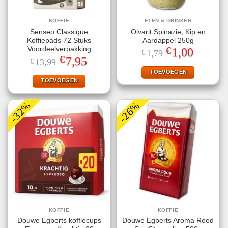
KOFFIE
ETEN & DRINKEN
Senseo Classique
Olvarit Spinazie, Kip en
Koffiepads 72 Stuks
Aardappel 250g
€
Voordeelverpakking
Oorspronkelijke
Huidige
1,00
€
1,79
prijs
prijs
€
Oorspronkelijke
Huidige
7,95
€
13,99
was:
is:
prijs
prijs
€1,79.
€1,00.
TOEVOEGEN
was:
is:
€13,99.
€7,95.
TOEVOEGEN
-32%
-26%
KOFFIE
KOFFIE
Douwe Egberts koffiecups
Douwe Egberts Aroma Rood