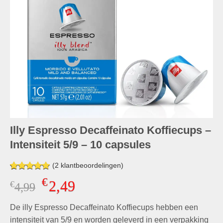
Illy Espresso Decaffeinato Koffiecups –
Intensiteit 5/9 – 10 capsules
(
2
klantbeoordelingen)
Gewaardeerd
1
€
2,49
€
Oorspronkelijke
Huidige
4,99
5.00
op 5
gebaseerd
prijs
prijs
op
klant
De illy Espresso Decaffeinato Koffiecups hebben een
was:
is:
waardering
€4,99.
€2,49.
intensiteit van 5/9 en worden geleverd in een verpakking