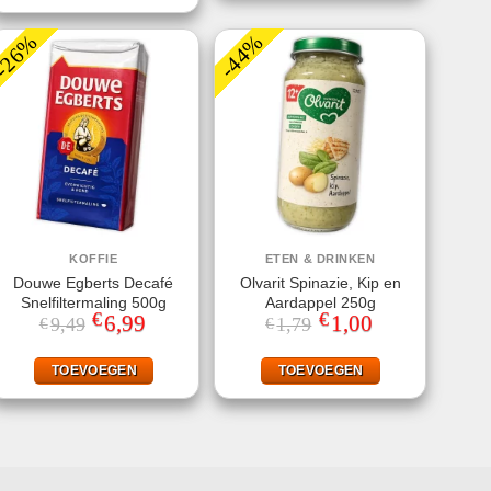
-26%
-44%
KOFFIE
ETEN & DRINKEN
Douwe Egberts Decafé
Olvarit Spinazie, Kip en
Snelfiltermaling 500g
Aardappel 250g
€
€
Oorspronkelijke
6,99
Huidige
Oorspronkelijke
1,00
Huidige
9,49
1,79
€
€
prijs
prijs
prijs
prijs
was:
is:
was:
is:
€9,49.
€6,99.
€1,79.
€1,00.
TOEVOEGEN
TOEVOEGEN