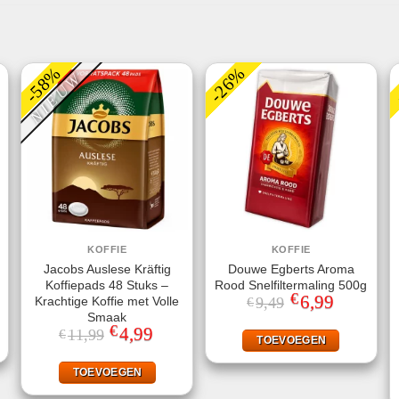
-58%
-26%
NIEUW
KOFFIE
KOFFIE
Jacobs Auslese Kräftig
Douwe Egberts Aroma
Koffiepads 48 Stuks –
Rood Snelfiltermaling 500g
€
jke
ge
Oorspronkelijke
6,99
Huidige
Krachtige Koffie met Volle
9,49
€
prijs
prijs
Smaak
was:
is:
€
Oorspronkelijke
4,99
Huidige
11,99
€
.
€9,49.
€6,99.
TOEVOEGEN
prijs
prijs
was:
is:
€11,99.
€4,99.
TOEVOEGEN