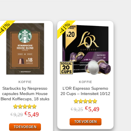
-41%
-41%
KOFFIE
KOFFIE
Starbucks by Nespresso
L’OR Espresso Supremo
capsules Medium House
20 Cups – Intensiteit 10/12
Blend Koffiecups, 18 stuks
€
Gewaardeerd
Oorspronkelijke
5,49
Huidige
9,25
€
prijs
prijs
€
5.00
uit 5
Gewaardeerd
Oorspronkelijke
5,49
Huidige
9,29
€
was:
is:
prijs
prijs
5.00
uit 5
€9,25.
€5,49.
was:
is:
TOEVOEGEN
€9,29.
€5,49.
TOEVOEGEN