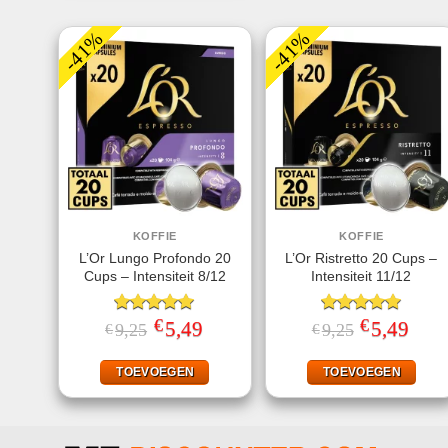
-41%
-41%
KOFFIE
KOFFIE
L’Or Lungo Profondo 20
L’Or Ristretto 20 Cups –
Cups – Intensiteit 8/12
Intensiteit 11/12
€
€
Gewaardeerd
Oorspronkelijke
5,49
Huidige
Gewaardeerd
Oorspronkeli
5,49
Huidi
9,25
9,25
€
€
prijs
prijs
prijs
prijs
5.00
uit 5
5.00
uit 5
was:
is:
was:
is:
€9,25.
€5,49.
€9,25.
€5,49
TOEVOEGEN
TOEVOEGEN