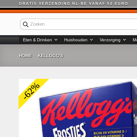
Ga
GRATIS VERZENDING NL-BE VANAF 50 EURO
naar
inhoud
Producten
zoeken
Eten & Drinken
Huishouden
Verzorging
M
HOME
KELLOGG'S
-
-62%