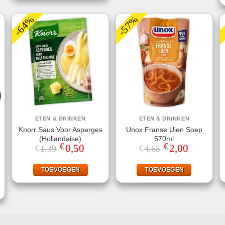
-64%
-57%
ETEN & DRINKEN
ETEN & DRINKEN
Knorr Saus Voor Asperges
Unox Franse Uien Soep
(Hollandaise)
570ml
€
€
Oorspronkelijke
0,50
Huidige
Oorspronkelijke
2,00
Huidige
1,39
4,65
€
€
prijs
prijs
prijs
prijs
was:
is:
was:
is:
jke
ge
€1,39.
€0,50.
€4,65.
€2,00.
TOEVOEGEN
TOEVOEGEN
.