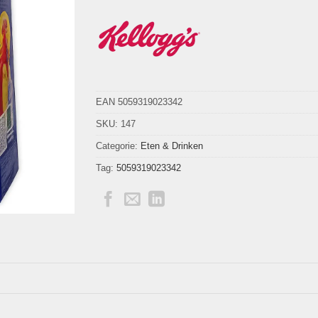
EAN 5059319023342
SKU:
147
Categorie:
Eten & Drinken
Tag:
5059319023342