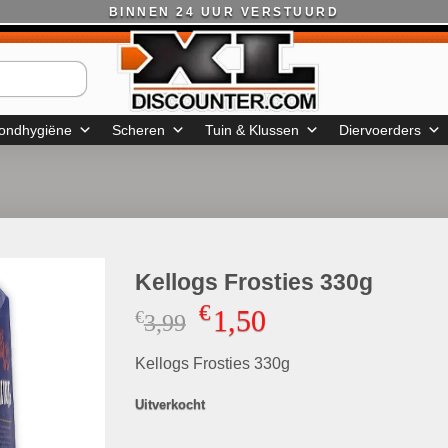
BINNEN 24 UUR VERSTUURD
ondhygiëne
Scheren
Tuin & Klussen
Diervoerders
Kellogs Frosties 330g
€
1,50
€
Oorspronkelijke
Huidige
3,99
prijs
prijs
Kellogs Frosties 330g
was:
is:
€3,99.
€1,50.
Uitverkocht