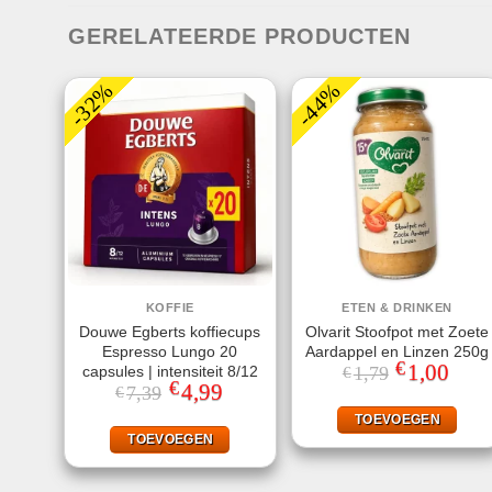
GERELATEERDE PRODUCTEN
-32%
-44%
KOFFIE
ETEN & DRINKEN
Douwe Egberts koffiecups
Olvarit Stoofpot met Zoete
Espresso Lungo 20
Aardappel en Linzen 250g
€
Oorspronkeli
1,00
Huidi
capsules | intensiteit 8/12
1,79
€
prijs
prijs
€
Oorspronkelijke
4,99
Huidige
7,39
€
was:
is:
prijs
prijs
€1,79.
€1,00
was:
is:
TOEVOEGEN
€7,39.
€4,99.
TOEVOEGEN