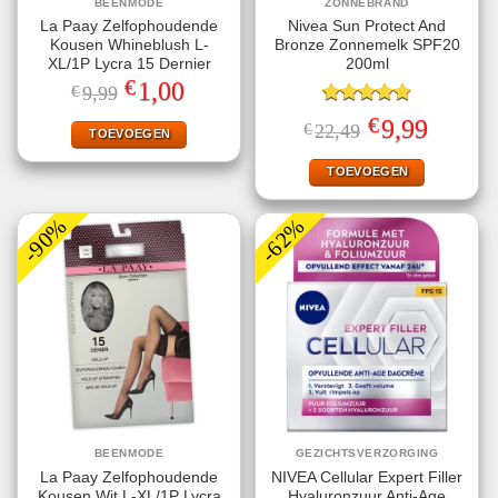
BEENMODE
ZONNEBRAND
La Paay Zelfophoudende
Nivea Sun Protect And
Kousen Whineblush L-
Bronze Zonnemelk SPF20
XL/1P Lycra 15 Dernier
200ml
€
Oorspronkelijke
Huidige
1,00
€
9,99
prijs
prijs
was:
is:
Gewaardeerd
€
Oorspronkelijke
Huidige
9,99
€
22,49
€9,99.
€1,00.
TOEVOEGEN
4.78
uit 5
prijs
prijs
was:
is:
€22,49.
€9,99.
TOEVOEGEN
-90%
-62%
BEENMODE
GEZICHTSVERZORGING
La Paay Zelfophoudende
NIVEA Cellular Expert Filler
Kousen Wit L-XL/1P Lycra
Hyaluronzuur Anti-Age