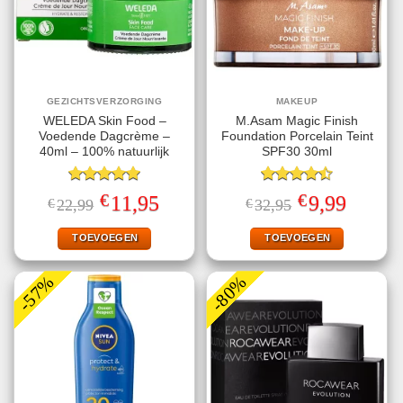
GEZICHTSVERZORGING
MAKEUP
WELEDA Skin Food –
M.Asam Magic Finish
Voedende Dagcrème –
Foundation Porcelain Teint
40ml – 100% natuurlijk
SPF30 30ml
Gewaardeerd
Gewaardeerd
€
€
Oorspronkelijke
Huidige
Oorspronkelijke
Huidige
11,95
9,99
€
22,99
€
32,95
5.00
uit 5
4.50
uit 5
prijs
prijs
prijs
prijs
was:
is:
was:
is:
€22,99.
€11,95.
€32,95.
€9,99.
TOEVOEGEN
TOEVOEGEN
-57%
-80%