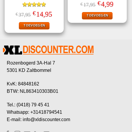
Gewaardeerd
€
Oorspronkelijke
Huidige
4,99
€
17,95
5.00
uit 5
prijs
prijs
Gewaardeerd
was:
is:
€
Oorspronkelijke
Huidige
14,95
€
37,95
€17,95.
€4,99.
TOEVOEGEN
5.00
uit 5
prijs
prijs
was:
is:
€37,95.
€14,95.
TOEVOEGEN
Rozenbogerd 3A-Hal 7
5301 KD Zaltbommel
KvK: 84848162
BTW: NL863410303B01
Tel.: (0418) 79 45 41
Whatsapp: +31418794541
E-mail: info@xldiscounter.com