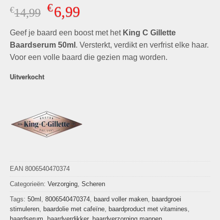
Gewaardeerd
4
€
6,99
€
Oorspronkelijke
Huidige
14,99
4.75
op 5
gebaseerd
prijs
prijs
op
klant
Geef je baard een boost met het
was:
is:
King C Gillette
waarderingen
€14,99.
€6,99.
Baardserum 50ml
. Versterkt, verdikt en verfrist elke haar.
Voor een volle baard die gezien mag worden.
Uitverkocht
EAN 8006540470374
Categorieën:
Verzorging
,
Scheren
Tags:
50ml
,
8006540470374
,
baard voller maken
,
baardgroei
stimuleren
,
baardolie met cafeïne
,
baardproduct met vitamines
,
baardserum
,
baardverdikker
,
baardverzorging mannen
,