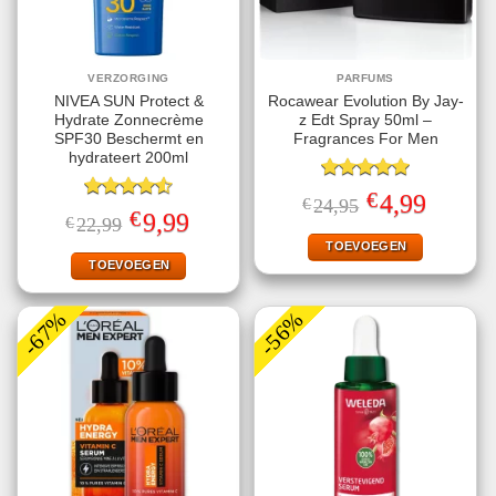
VERZORGING
PARFUMS
NIVEA SUN Protect &
Rocawear Evolution By Jay-
Hydrate Zonnecrème
z Edt Spray 50ml –
SPF30 Beschermt en
Fragrances For Men
hydrateert 200ml
Gewaardeerd
€
Oorspronkelijke
Huidige
4,99
€
24,95
5.00
uit 5
Gewaardeerd
prijs
prijs
€
Oorspronkelijke
Huidige
9,99
€
22,99
4.56
uit 5
was:
is:
prijs
prijs
€24,95.
€4,99.
TOEVOEGEN
was:
is:
€22,99.
€9,99.
TOEVOEGEN
-67%
-56%