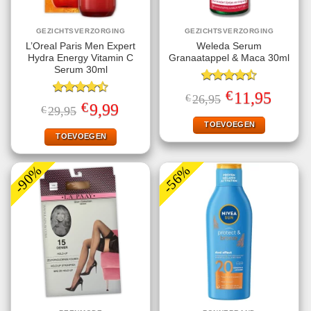
GEZICHTSVERZORGING
GEZICHTSVERZORGING
L’Oreal Paris Men Expert
Weleda Serum
Hydra Energy Vitamin C
Granaatappel & Maca 30ml
Serum 30ml
Gewaardeerd
€
Oorspronkelijke
Huidige
11,95
€
26,95
4.50
uit 5
Gewaardeerd
prijs
prijs
€
Oorspronkelijke
Huidige
9,99
€
29,95
4.50
uit 5
was:
is:
prijs
prijs
€26,95.
€11,95.
TOEVOEGEN
was:
is:
€29,95.
€9,99.
TOEVOEGEN
-90%
-56%