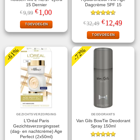
15 Dernier
Dagcrème SPF 15
€
Oorspronkelijke
Huidige
1,00
€
9,99
prijs
prijs
was:
is:
Gewaardeerd
€
Oorspronkelijke
Huidige
12,49
€
32,49
€9,99.
€1,00.
TOEVOEGEN
4.60
uit 5
prijs
prijs
was:
is:
€32,49.
€12,49.
TOEVOEGEN
-61%
-72%
GEZICHTSVERZORGING
DEODORANTS
L’Oréal Paris
Van Gils BowTie Deodorant
Gezichtsverzorgingsset
Spray 150ml
(dag- en nachtcrème) Age
Perfect (2x50ml)