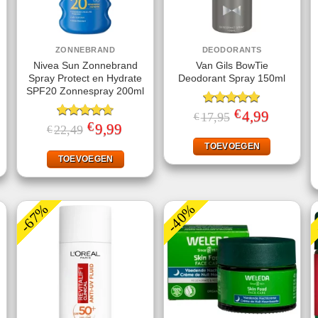
ZONNEBRAND
DEODORANTS
Nivea Sun Zonnebrand
Van Gils BowTie
Spray Protect en Hydrate
Deodorant Spray 150ml
SPF20 Zonnespray 200ml
€
Gewaardeerd
Oorspronkelijke
4,99
Huidige
17,95
€
prijs
prijs
€
5.00
uit 5
ke
ige
Gewaardeerd
Oorspronkelijke
9,99
Huidige
22,49
€
was:
is:
prijs
prijs
4.67
uit 5
€17,95.
€4,99.
was:
is:
TOEVOEGEN
95.
€22,49.
€9,99.
TOEVOEGEN
-67%
-40%