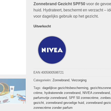
€13,99.
€6,99.
Zonnebrand Gezicht SPF50
voor de gevoe
huid. Hydrateert, beschermt en verzacht – i
voor dagelijks gebruik op het gezicht.
Uitverkocht
EAN 4005900598721
Categorieën:
Zonnebrand
,
Verzorging
Tags:
dagelijkse gezichtsbescherming
,
gezichtszonne
crème
,
hydraterende zonnebrand
,
NIVEA zonnebrand
,
parfumvrije zonnebrand
,
SPF 50 zonnecrème
,
zonbes
gezicht
,
zonnebrand gevoelige huid
,
zonnebrand gezic
zonnecrème zonder parfum