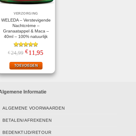
VERZORGING
WELEDA – Verstevigende
Nachtcrème –
Granaatappel & Maca –
40ml – 100% natuurlijk
€
Gewaardeerd
Oorspronkelijke
11,95
Huidige
24,99
€
prijs
prijs
5.00
uit 5
was:
is:
€24,99.
€11,95.
TOEVOEGEN
Algemene Informatie
ALGEMENE VOORWAARDEN
BETALEN/AFREKENEN
BEDENKTIJD/RETOUR