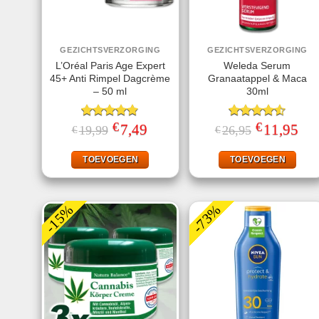
GEZICHTSVERZORGING
GEZICHTSVERZORGING
L’Oréal Paris Age Expert
Weleda Serum
45+ Anti Rimpel Dagcrème
Granaatappel & Maca
– 50 ml
30ml
€
€
Gewaardeerd
Oorspronkelijke
7,49
Huidige
Gewaardeerd
Oorspronkelij
11,95
Huid
19,99
26,95
€
€
prijs
prijs
prijs
prijs
4.80
uit 5
4.50
uit 5
was:
is:
was:
is:
€19,99.
€7,49.
€26,95.
€11,
TOEVOEGEN
TOEVOEGEN
-15%
-73%