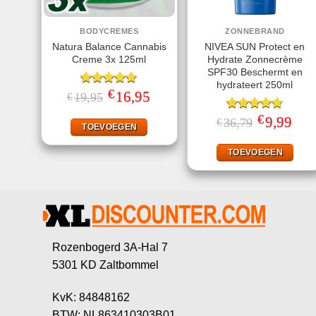
BODYCREMES
ZONNEBRAND
Natura Balance Cannabis
NIVEA SUN Protect en
Creme 3x 125ml
Hydrate Zonnecrème
SPF30 Beschermt en
hydrateert 250ml
€
Gewaardeerd
Oorspronkelijke
16,95
Huidige
19,95
€
prijs
prijs
5.00
uit 5
was:
is:
€
Gewaardeerd
Oorspronkeli
9,99
Huid
36,79
€
€19,95.
€16,95.
TOEVOEGEN
prijs
prijs
4.78
uit 5
was:
is:
€36,79.
€9,99
TOEVOEGEN
Rozenbogerd 3A-Hal 7
5301 KD Zaltbommel
KvK: 84848162
BTW: NL863410303B01