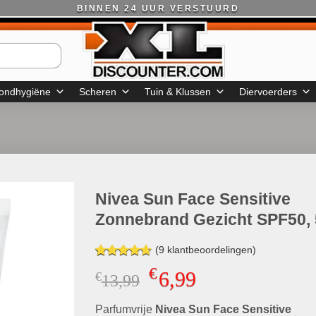
BINNEN 24 UUR VERSTUURD
ondhygiëne
Scheren
Tuin & Klussen
Diervoerders
Nivea Sun Face Sensitive
Zonnebrand Gezicht SPF50,
(
9
klantbeoordelingen)
Gewaardeerd
9
€
6,99
€
Oorspronkelijke
Huidige
13,99
4.67
op 5
gebaseerd
prijs
prijs
op
klant
Parfumvrije
was:
Nivea Sun Face Sensitive
is:
waarderingen