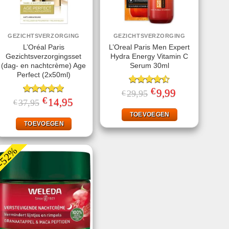
GEZICHTSVERZORGING
GEZICHTSVERZORGING
L’Oréal Paris
L’Oreal Paris Men Expert
Gezichtsverzorgingsset
Hydra Energy Vitamin C
(dag- en nachtcrème) Age
Serum 30ml
Perfect (2x50ml)
€
Gewaardeerd
Oorspronkelijke
9,99
Huidige
29,95
€
prijs
prijs
€
4.50
uit 5
Gewaardeerd
Oorspronkelijke
14,95
Huidige
37,95
€
was:
is:
prijs
prijs
5.00
uit 5
€29,95.
€9,99.
was:
is:
TOEVOEGEN
€37,95.
€14,95.
TOEVOEGEN
-52%