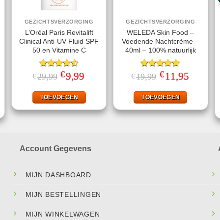
GEZICHTSVERZORGING
GEZICHTSVERZORGING
L’Oréal Paris Revitalift
WELEDA Skin Food –
Clinical Anti-UV Fluid SPF
Voedende Nachtcrème –
50 en Vitamine C
40ml – 100% natuurlijk
€
€
Gewaardeerd
Oorspronkelijke
9,99
Huidige
Gewaardeerd
Oorspronkelijke
11,95
Huidige
29,99
19,99
€
€
prijs
prijs
prijs
prijs
4.50
uit 5
5.00
uit 5
jke
ige
was:
is:
was:
is:
€29,99.
€9,99.
€19,99.
€11,95.
TOEVOEGEN
TOEVOEGEN
.
Account Gegevens
MIJN DASHBOARD
MIJN BESTELLINGEN
MIJN WINKELWAGEN