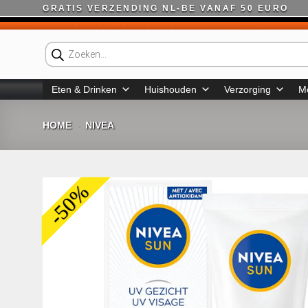
Ga
GRATIS VERZENDING NL-BE VANAF 50 EURO
naar
inhoud
Producten
zoeken
Eten & Drinken
Huishouden
Verzorging
M
HOME
NIVEA
-
-50%