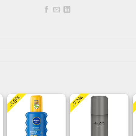
-56%
-72%