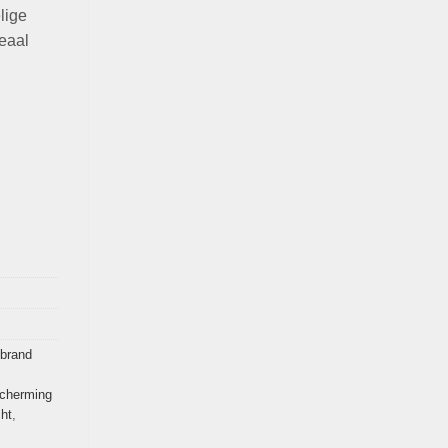
lige
deaal
brand
cherming
ht
,