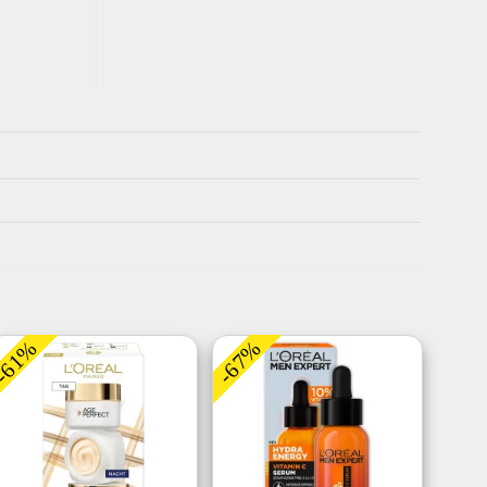
-61%
-67%