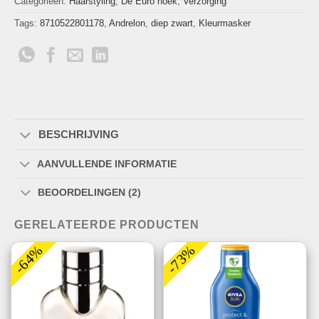
Categorieën:
Haarstyling
,
De Euro hoek
,
Verzorging
Tags:
8710522801178
,
Andrelon
,
diep zwart
,
Kleurmasker
BESCHRIJVING
AANVULLENDE INFORMATIE
BEOORDELINGEN (2)
GERELATEERDE PRODUCTEN
-64%
-73%