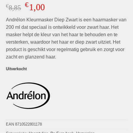
Gewaardeerd
2
€
1,00
€
Oorspronkelijke
Huidige
8,85
5.00
op 5
gebaseerd
prijs
prijs
op
klant
Andrélon Kleurmasker Diep Zwart is een haarmasker van
was:
is:
waarderingen
€8,85.
€1,00.
200 ml dat speciaal is ontwikkeld voor zwart haar. Het
masker helpt de kleur van het haar te behouden en te
versterken, waardoor het haar er diep zwart uitziet. Het
product is geschikt voor regelmatig gebruik en zorgt voor
zacht en glanzend haar.
Uitverkocht
EAN 8710522801178