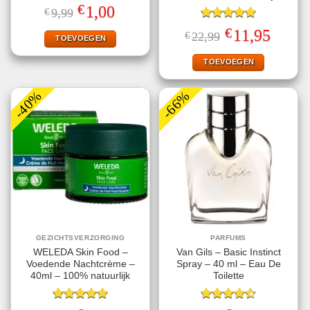
€
Oorspronkelijke
Huidige
1,00
€
9,99
prijs
prijs
was:
is:
Gewaardeerd
€
Oorspronkelijke
Huidige
11,95
€
22,99
€9,99.
€1,00.
TOEVOEGEN
5.00
uit 5
prijs
prijs
was:
is:
€22,99.
€11,95.
TOEVOEGEN
-40%
-66%
GEZICHTSVERZORGING
PARFUMS
WELEDA Skin Food –
Van Gils – Basic Instinct
Voedende Nachtcrème –
Spray – 40 ml – Eau De
40ml – 100% natuurlijk
Toilette
Gewaardeerd
Gewaardeerd