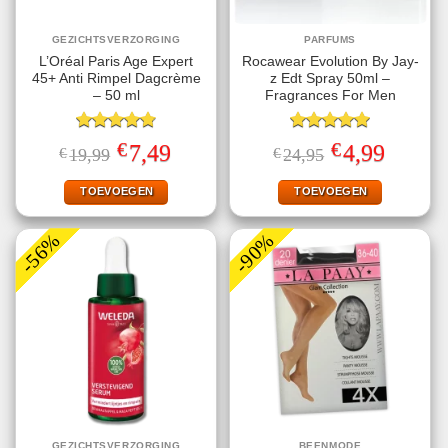
GEZICHTSVERZORGING
PARFUMS
L’Oréal Paris Age Expert
Rocawear Evolution By Jay-
45+ Anti Rimpel Dagcrème
z Edt Spray 50ml –
– 50 ml
Fragrances For Men
Gewaardeerd
Gewaardeerd
€
€
Oorspronkelijke
Huidige
Oorspronkelijke
Huidige
7,49
4,99
€
19,99
€
24,95
4.80
uit 5
5.00
uit 5
prijs
prijs
prijs
prijs
was:
is:
was:
is:
€19,99.
€7,49.
€24,95.
€4,99.
TOEVOEGEN
TOEVOEGEN
-56%
-90%
GEZICHTSVERZORGING
BEENMODE