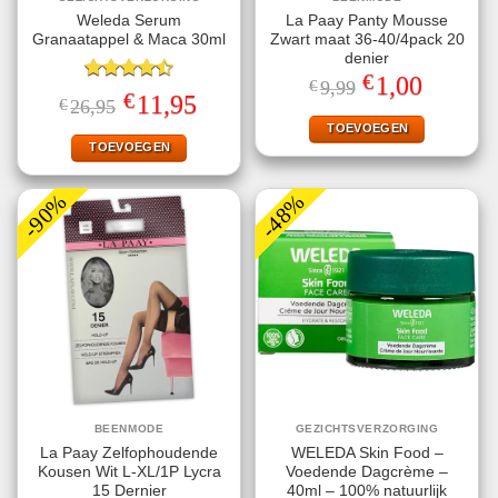
Weleda Serum
La Paay Panty Mousse
Granaatappel & Maca 30ml
Zwart maat 36-40/4pack 20
denier
€
Oorspronkelijke
Huidige
1,00
€
9,99
Gewaardeerd
prijs
prijs
€
Oorspronkelijke
Huidige
11,95
€
26,95
4.50
uit 5
was:
is:
prijs
prijs
€9,99.
€1,00.
TOEVOEGEN
was:
is:
€26,95.
€11,95.
TOEVOEGEN
-90%
-48%
BEENMODE
GEZICHTSVERZORGING
La Paay Zelfophoudende
WELEDA Skin Food –
Kousen Wit L-XL/1P Lycra
Voedende Dagcrème –
15 Dernier
40ml – 100% natuurlijk