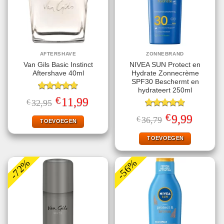
AFTERSHAVE
ZONNEBRAND
Van Gils Basic Instinct
NIVEA SUN Protect en
Aftershave 40ml
Hydrate Zonnecrème
SPF30 Beschermt en
hydrateert 250ml
Gewaardeerd
€
Oorspronkelijke
Huidige
11,99
€
32,95
4.71
uit 5
prijs
prijs
was:
is:
Gewaardeerd
€
Oorspronkelijke
Huidige
9,99
€
36,79
€32,95.
€11,99.
TOEVOEGEN
4.78
uit 5
prijs
prijs
was:
is:
€36,79.
€9,99.
TOEVOEGEN
-72%
-56%