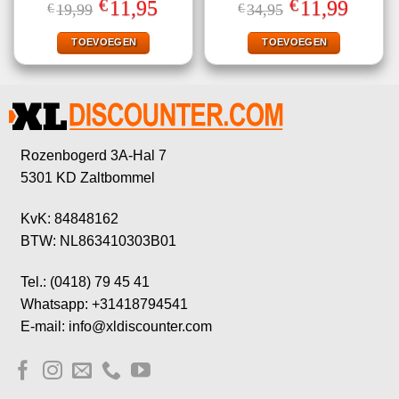
€
€
Oorspronkelijke
Huidige
Oorspronkelijke
Huidige
11,95
11,99
€
19,99
€
34,95
5.00
uit 5
4.50
uit 5
prijs
prijs
prijs
prijs
was:
is:
was:
is:
€19,99.
€11,95.
€34,95.
€11,99.
TOEVOEGEN
TOEVOEGEN
Rozenbogerd 3A-Hal 7
5301 KD Zaltbommel
KvK: 84848162
BTW: NL863410303B01
Tel.: (0418) 79 45 41
Whatsapp: +31418794541
E-mail: info@xldiscounter.com